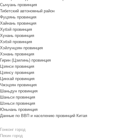
Сычуань провинция
Тибетский автономный район
Фуцзянь провинция
Хайнань провинция
Хубэй провинция
Хунань провинция
Хэбэй провинция
Хэйлунцзян провинция
Хэнань провинция
Гирин (Цзилинь) провинция
Цзянси провинция
Цзянсу провинция
Цинхай провинция
Чжэцзян провинция
Шаньдун провинция
Шаньси провинция
Шэньси провинция
Юньнань провинция
Данные по ВВП и населению провинций Китая
Гонконг город
Пекин город