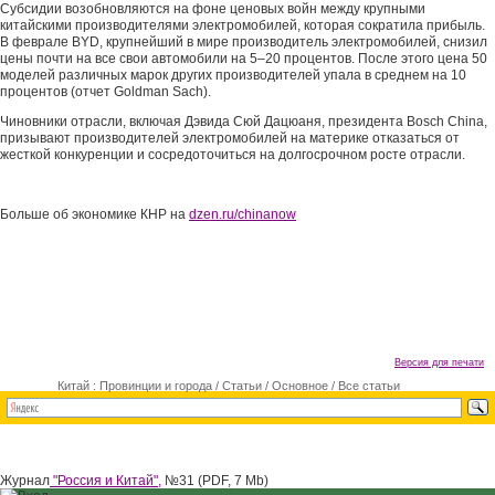
Субсидии возобновляются на фоне ценовых войн между крупными
китайскими производителями электромобилей, которая сократила прибыль.
В феврале BYD, крупнейший в мире производитель электромобилей, снизил
цены почти на все свои автомобили на 5–20 процентов. После этого цена 50
моделей различных марок других производителей упала в среднем на 10
процентов (отчет Goldman Sach).
Чиновники отрасли, включая Дэвида Сюй Дацюаня, президента Bosch China,
призывают производителей электромобилей на материке отказаться от
жесткой конкуренции и сосредоточиться на долгосрочном росте отрасли.
Больше об экономике КНР на
dzen.ru/chinanow
Версия для печати
Китай : Провинции и города
/
Статьи
/
Основное
/
Все статьи
Журнал
"Россия и Китай",
№31 (PDF, 7 Mb)