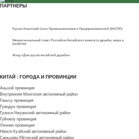
ПАРТНЕРЫ
Русско-Азиатский Союз Промышленников и Предпринимателей (РАСПП)
Межрегиональный совет Российско-Китайского комитета дружбы, мира и
развития
Фонд «Дом русско-китайской дружбы»
КИТАЙ : ГОРОДА И ПРОВИНЦИИ
Аньхой провинция
Внутренняя Монголия автономный район
Ганьсу провинция
Гуандун провинция
Гуанси-Чжуанский автономный район
Гуйчжоу провинция
Ляонин провинция
Нинся-Хуэйский автономный район
Синьцзян-Уйгурский автономный район