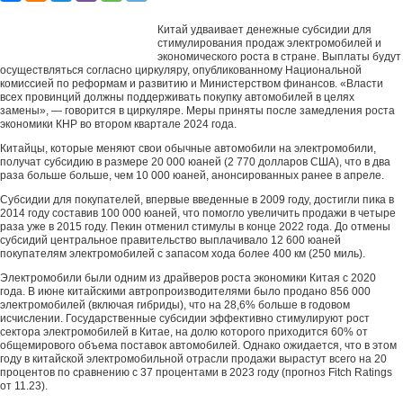
Китай удваивает денежные субсидии для
стимулирования продаж электромобилей и
экономического роста в стране. Выплаты будут
осуществляться согласно циркуляру, опубликованному Национальной
комиссией по реформам и развитию и Министерством финансов. «Власти
всех провинций должны поддерживать покупку автомобилей в целях
замены», — говорится в циркуляре. Меры приняты после замедления роста
экономики КНР во втором квартале 2024 года.
Китайцы, которые меняют свои обычные автомобили на электромобили,
получат субсидию в размере 20 000 юаней (2 770 долларов США), что в два
раза больше больше, чем 10 000 юаней, анонсированных ранее в апреле.
Субсидии для покупателей, впервые введенные в 2009 году, достигли пика в
2014 году составив 100 000 юаней, что помогло увеличить продажи в четыре
раза уже в 2015 году. Пекин отменил стимулы в конце 2022 года. До отмены
субсидий центральное правительство выплачивало 12 600 юаней
покупателям электромобилей с запасом хода более 400 км (250 миль).
Электромобили были одним из драйверов роста экономики Китая с 2020
года. В июне китайскими автропроизводителями было продано 856 000
электромобилей (включая гибриды), что на 28,6% больше в годовом
исчислении. Государственные субсидии эффективно стимулируют рост
сектора электромобилей в Китае, на долю которого приходится 60% от
общемирового объема поставок автомобилей. Однако ожидается, что в этом
году в китайской электромобильной отрасли продажи вырастут всего на 20
процентов по сравнению с 37 процентами в 2023 году (прогноз Fitch Ratings
от 11.23).