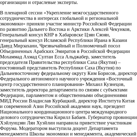
организации и отраслевые эксперты.
В пленарной сессии «Укрепление межгосударственного
сотрудничества в интересах глобальной и региональной
экономики» приняли участие министр Российской Федерации
по развитию Дальнего Востока и Арктики Алексей Чекунков,
Генеральный консул КНР в Хабаровске Цзян Сяоян,
генеральный консул Исламской Республики Ирана в Казани
Давуд Мирзахани, Чрезвычайный и Полномочный посол
Объединенных Арабских Эмиратов в Российской Федерации
Мохаммад Ахмад Султан Есса Альджабер, заместитель
председателя Правительства республики Саха (Якутия) –
постоянный представитель Республики Саха (Якутия) по
Дальневосточному федеральному округу Ким Борисов, директор
Федерального автономного научного учреждения «Восточный
центр государственного планирования» Михаил Кузнецов,
заместитель директора департамента по связям с субъектами
Федерации, парламентом и общественными объединениями
МИД России Владислав Курбацкий, директор Института Китая
и современной Азии Российской академии наук, президент
Национального координационного центра международного
делового сотрудничества Кирилл Бабаев. Губернатор провинции
Хэйлунцзян Лян Хуэйлин направила приветствие участникам
Форума. Модератором выступила доцент Департамента
менеджмента Школы экономики и менеджмента, академический