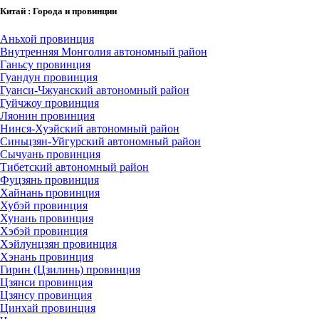
Китай : Города и провинции
Аньхой провинция
Внутренняя Монголия автономный район
Ганьсу провинция
Гуандун провинция
Гуанси-Чжуанский автономный район
Гуйчжоу провинция
Ляонин провинция
Нинся-Хуэйский автономный район
Синьцзян-Уйгурский автономный район
Сычуань провинция
Тибетский автономный район
Фуцзянь провинция
Хайнань провинция
Хубэй провинция
Хунань провинция
Хэбэй провинция
Хэйлунцзян провинция
Хэнань провинция
Гирин (Цзилинь) провинция
Цзянси провинция
Цзянсу провинция
Цинхай провинция