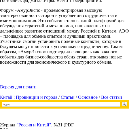
состоялись фиджитал-игры. Всего 15 мероприятий.
Форум «АмурЭкспо» продемонстрировал высокую
заинтересованность сторон в углублении сотрудничества и
взаимопонимания. Это событие стало важной платформой для
обсуждения стратегий и механизмов, направленных на
дальнейшее развитие отношений между Россией и Китаем. АЭФ
– площадка для обмена опытом и лучшими практиками.
Участники смогли установить полезные контакты, которые в
будущем могут привести к успешному сотрудничеству. Таким
образом, «АмурЭкспо» подтвердил свою роль как важного
события для бизнес-сообщества обеих стран, открывая новые
возможности для экономического и культурного обмена.
Версия для печати
Китай : Провинции и города
/
Статьи
/
Основное
/
Все статьи
Журнал
"Россия и Китай",
№31 (PDF,