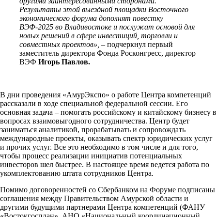
другими заинтересованными сторонами.
Результаты этой выездной площадки Восточного
экономического форума дополнят повестку
ВЭФ-2025 во Владивостоке и послужат основой для
новых решений в сфере инвестиций, торговли и
совместных проектов», –
подчеркнул первый
заместитель директора Фонда Росконгресс, директор
ВЭФ
Игорь Павлов.
В дни проведения «АмурЭкспо» о работе Центра компетенций
рассказали в ходе специальной федеральной сессии. Его
основная задача – помогать российскому и китайскому бизнесу в
вопросах взаимовыгодного сотрудничества. Центр будет
заниматься аналитикой, прорабатывать и сопровождать
международные проекты, оказывать спектр юридических услуг
и прочих услуг. Все это необходимо в том числе и для того,
чтобы процесс реализации инициатив потенциальных
инвесторов шел быстрее. В настоящее время ведется работа по
укомплектованию штата сотрудников Центра.
Помимо договоренностей со Сбербанком на Форуме подписаны
соглашения между Правительством Амурской области и
другими будущими партнерами Центра компетенций (ФАНУ
«Востокгосплан», АНО «Национальный координационный