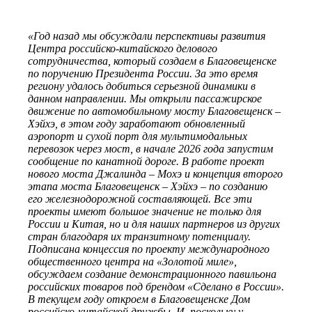
«Год назад мы обсуждали перспективы развития
Центра российско-китайского делового
сотрудничества, который создаем в Благовещенске
по поручению Президента России. За это время
региону удалось добиться серьезной динамики в
данном направлении. Мы открыли пассажирское
движение по автомобильному мосту Благовещенск –
Хэйхэ, в этом году заработают обновленный
аэропорт и сухой порт для мультимодальных
перевозок через мост, в начале 2026 года запустим
сообщение по канатной дороге. В работе проект
нового моста Джалинда – Мохэ и концепция второго
этапа моста Благовещенск – Хэйхэ – по созданию
его железнодорожной составляющей. Все эти
проекты имеют большое значение не только для
России и Китая, но и для наших партнеров из других
стран благодаря их транзитному потенциалу.
Подписана концессия по проекту международного
общественного центра на «Золотой миле»,
обсуждаем создание демонстрационного павильона
российских товаров под брендом «Сделано в России».
В текущем году откроем в Благовещенске Дом
российско-китайской дружбы. И, поскольку у