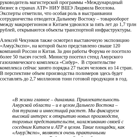
руководитель магистерской программы «Международный
бизнес в странах АТР» НИУ ВШЭ Людмила Веселова.
Эксперты отметили, что особая роль в выстраивании
сотрудничества отводится Дальнему Востоку – товарооборот
между макрорегионом и Китаем удвоился за пять лет до 1,7 трлн
рублей, открываются объекты транспортной инфраструктуры.
Алексей Чекунков также осмотрел выставочную экспозицию
«АмурЭкспо», на которой было представлено свыше 120
компаний России и Китая. За дни работы Форума ее посетило
более 50 тысяч гостей. Министр посетил стенд Амурского
газохимического комплекса «Сибур». В строительстве
комплекса сейчас занято порядка 27 тысяч человек из 14 стран.
В перспективе объем производства полимеров здесь будет
составлять до 2,7 миллионов тонн готовой продукции в год.
«В жизни главное – динамика. Привлекательность
Амурской области – и в целом Дальнего Востока –
для туризма и инвестиций растет. Мы фиксируем
высокий интерес к открытию новых производств,
торговых представительств, налаживанию связей с
соседним Китаем и АТР в целом. Такие площадки, как
«АмурЭкспо», являются очень практичными