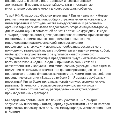
платформы для связи с иностранными инвестиционными
агентствами. В прошлом, как китайские, так и иностранные
влиятельные основные медиа широко освещали события.
Темой 6-й Ярмарки зарубежных инвестиций Китая является: «Новые
реалии и новые задачи: поиск общих стратегических оснований для
инвестирования и сотрудничества между странами и регионами»,
организаторы рассчитывают предоставить эффективную платформу
для коммуникаций и совместной работы в течение двух дней. В ходе
Ярмарки, профессионалы, обладающие инвестициями, привлекающие
инвестиции, занимающиеся вопросами финансирования,
генерирование политических идей, предоставление
профессиональных услуг и других разнообразных ресурсов могут
полноценно взаимодействовать и обмениваться идеями между собой,
чтобы достичь существенных результатов инвестиционного
сотрудничества. Участвующие предприятия будут иметь возможность
вести переговоры «один-на-один» при налаживании связей с
отечественными и зарубежными финансовыми учреждениями с целью
получения максимально возможного финансирования для своих
проектов со стороны финансовых институтов. Кроме того, способствуя
проведению стратегии «Выход за рубеж» 6-я Ярмарка зарубежных
инвестиций Китая будет придавать новый импульс экономическому
развитию, благоприятствовать совместному развитию мира и
содействовать оптимальному распределению международных
производственных факторов.
Мы сердечно приглашаем Вас принять участие в 6-й Ярмарки
зарубежных инвестиций Китая, наряду с участниками из разных стран
мира, чтобы наслаждаться большим международным инвестиционным
событием.