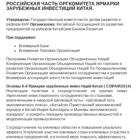
РОССИЙСКАЯ ЧАСТЬ ОРГКОМИТЕТА ЯРМАРКИ
ЗАРУБЕЖНЫХ ИНВЕСТИЦИЙ КИТАЯ.
Утверждена:
Государственным комитетом по делам развития и
реформ КНР
Организуема:
Китайской Ассоциацией по развитию
предприятий за рубежом Китайским Банком Развития
При поддержке:
Всемирный Банк
Всемирная Торговая Организация
Программа Развития Организации Объединенных Наций
Конференция Организации Объединенных Наций по торговле и
развитию Организация Объединенных Наций По Промышленному
Развитию Организация экономического сотрудничества и развития
Всемирная ассоциация агентств по поощрению инвестиций
Основы 6-й Ярмарки зарубежных инвестиций Китая (
COIF
AIR
2014)
Реализация политики и сосредоточение на горячих темах
Укрепление инвестиционного сотрудничества со странами,
вовлеченными в «морской Шелковый путь», «Шелковый путь
экономического пояса», «Китайско-Пакистанский экономический
коридор и Китай-Индия-Бангладеш и Мьянмы экономического
коридора", и ускорить передачу производственных мощностей и
модернизации промышленности
Сосредоточение на ключевых областях и повышение реального
эффекта Углубление участия ключевых стран в ключевых отраслях и
ключевых предприятий, и в полной мере повысить эффективность