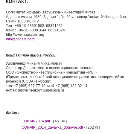
КОНТАКТ:
Оргкомитет Ярмарки зарубежных инвестиций Китая
Адрес: комната 1630, Здание 1, No.25 ул. север Yuetan, Xicheng район,
Пекин 100834, КНР
Тел : +86-10-68391508, 68391531
Факс : +86-10-68391644, 68391524
http://www. codafair. org
info
@
codafair.org
Контактное лицо в России:
Удовиченко Михаил Михайлович
Директор Департамента инвестиционных проектов
ООО «Экспертно-инвестиционный консалтинг «МБГ»
(Представитель Китайской ассоциации по развитию предприятий за
рубежом (CODA) в России)
тел. +7 (495) 627-77-19, моб. +7 (985) 182-32-14
e-mail: udovichenko@visit-russia.ru
Файлы:
COIFAIR2014.pdf
- [ 451 Ki ]
COIFAIR_2014_zayavka_dogovor.pdf
- [ 262 Ki ]