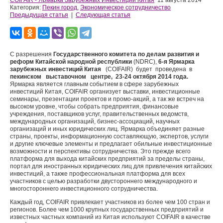
COIFAIR - Ярмарка Зарубежных Инвестиций Китая
11 августа 2014
Категория:
Пекин город
,
Экономическое сотрудничество
Предыдущая статья
|
Следующая статья
С разрешения
Государственного комитета по делам развития и
реформ
Китайской народной республики
(NDRC),
6-я Ярмарка
зарубежных инвестиций
Китая
(COIFAIR) будет проведена в
пекинском выставочном центре, 23-24
октября 2014 года.
Ярмарка является главным событием в сфере зарубежных
инвестиций Китая, COIFAIR организует выставки, инвестиционные
семинары, презентации проектов и промо-акций, а так же встреч на
высоком уровне, чтобы собрать предприятия, финансовые
учреждения, поставщиков услуг, правительственных ведомств,
международных организаций, бизнес-ассоциаций, научных
организаций и иных юридических лиц. Ярмарка объединяет разные
страны, проекты, информационную составляющую, экспертов, услуги
и другие ключевые элементы и предлагает обильные инвестиционные
возможности и перспективы сотрудничества. Это прежде всего
платформа для выхода китайских предприятий за пределы страны,
портал для иностранных юридических лиц для привлечения китайских
инвестиций, а также профессиональная платформа для всех
участников с целью разработки двустороннего международного и
многостороннего инвестиционного сотрудничества.
Каждый год, COIFAIR привлекает участников из более чем 100 стран и
регионов. Более чем 1000 крупных государственных предприятий и
известных частных компаний из Китая используют COIFAIR в качестве