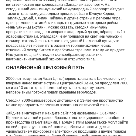
парткома Нинсяской аэропортовой компании с ограниченной от­
ветственностью при корпорации «Западный аэропорт». На
сегодняшний день иньчуаньский международный аэропорт «Хэдун»
также открыл международные пря­мые рейсы в Южную Корею,
Таиланд, Дубай, Сянган, Тайвань и другие страны и регионы мира,
одновремен­но с этим были открыты грузовые чартерные рейсы
«Иньчуань-Казахстан». Можно сказать, сегодня Инь-чуань
превратился из «заднего двора» в «парадный двор», обращенный к
арабским странам, благодаря че­му появился на свет иньчуаньский
коридор, который славится как «воздушный Шелковый путь», что
предо­ставляет новый путь развития торгово-экономических
отношений между Китаем и арабскими странами, к тому же придает
Иньчуаню мощный стимул к скач­кообразному развитию
внутриконтинентальной экономики открытого типа.
ОНЛАЙНОВЫЙ ШЕЛКОВЫЙ ПУТЬ
2000 лет тому назад Чжан Цянь (первооткрыватель Шелкового пути)
впервые нанес визит в страны Цент­ральной Азии, он преодолел 7000
км и за 13 лет открыл Шелковый путь, по которому позже
непрерывным по­током пошли караваны верблюдов.
Сегодня 7000-километровую дистанцию и 13-летнее пространство
можно преодолеть с помощью волокон­но-оптической связи.
Зайдите в Интернет и найдите сайт под названи­ем «Юбаймао».
Щелкните мышкой и разнообразные платки и украшения арабского
производства станут вашими. Наряду с этим арабы также могут зайти
на веб-страницу на английском и арабском языках и здесь с
удовольствием приобрести электронную продукцию и другие товары