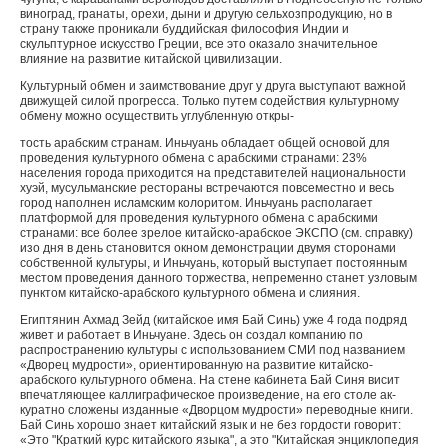
виноград, гранаты, орехи, дыни и другую сельхозпродукцию, но в
страну также проникали буддийская философия Индии и
скульптурное искусство Греции, все это оказало значительное
влияние на развитие китай­ской цивилизации.
Культурный обмен и заимствование друг у друга выступают важной
движущей силой про­гресса. Только путем содействия культурному
обмену можно осуществить углубленную откры-
тость арабским странам. Иньчуань обладает общей основой для
проведения культурного обмена с араб­скими странами: 23%
населения города приходится на представителей национальности
хуэй, мусуль­манские рестораны встречаются повсеместно и весь
город наполнен исламским колоритом. Иньчуань располагает
платформой для проведения культурно­го обмена с арабскими
странами: все более зрелое китайско-арабское ЭКСПО (см. справку)
изо дня в день становится окном демонстрации двумя сторо­нами
собственной культуры, и Иньчуань, который выступает постоянным
местом проведения данного торжества, непременно станет узловым
пунктом ки­тайско-арабского культурного обмена и слияния.
Египтянин Ахмад Зейд (китайское имя Бай Синь) уже 4 года подряд
живет и работает в Иньчуане. Здесь он создал компанию по
распространению культуры с использованием СМИ под названием
«Дворец мудрости», ориентированную на разви­тие китайско-
арабского культурного обмена. На стене кабинета Бай Синя висит
впечатляющее каллиграфическое произведение, на его столе ак­
куратно сложены изданные «Дворцом мудрости» переводные книги.
Бай Синь хорошо знает китай­ский язык и не без гордости говорит:
«Это "Краткий курс китайского языка", а это "Китайская энцикло­педия