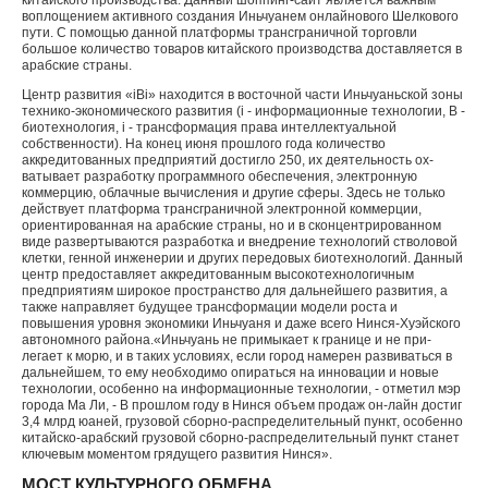
китайского произ­водства. Данный шоппинг-сайт является важным
воплощением активного создания Иньчуанем он­лайнового Шелкового
пути. С помощью данной платформы трансграничной торговли
большое количество товаров китайского производства до­ставляется в
арабские страны.
Центр развития «iBi» находится в восточной части Иньчуаньской зоны
технико-экономиче­ского развития (i - информационные технологии, В -
биотехнология, i - трансформация права интеллектуальной
собственности). На конец ию­ня прошлого года количество
аккредитованных предприятий достигло 250, их деятельность ох­
ватывает разработку программного обеспечения, электронную
коммерцию, облачные вычисле­ния и другие сферы. Здесь не только
действует платформа трансграничной электронной ком­мерции,
ориентированная на арабские страны, но и в сконцентрированном
виде развертывают­ся разработка и внедрение технологий стволовой
клетки, генной инженерии и других передовых биотехнологий. Данный
центр предоставля­ет аккредитованным высокотехнологичным
предприятиям широкое пространство для даль­нейшего развития, а
также направляет будущее трансформации модели роста и
повышения уров­ня экономики Иньчуаня и даже всего Нинся-Хуэйского
автономного района.«Иньчуань не примыкает к границе и не при­
легает к морю, и в таких условиях, если город намерен развиваться в
дальнейшем, то ему не­обходимо опираться на инновации и новые
технологии, особенно на информационные технологии, - отметил мэр
города Ма Ли, - В прошлом году в Нинся объем продаж он-лайн достиг
3,4 млрд юаней, грузовой сборно-распре­делительный пункт, особенно
китайско-арабский грузовой сборно-распределительный пункт ста­нет
ключевым моментом грядущего развития Нинся».
МОСТ КУЛЬТУРНОГО ОБМЕНА