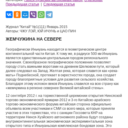
Категория:
Нинся-Хуэйский автономный район
,
О регионах
Предыдущая статья
|
Следующая статья
Журнал "Китай" №1(111) Январь 2015
Авторы: ЧЖУ ЛЭЙ, ЮЙ ИЧУНЬ и ЦАО ПИН
ЖЕМЧУЖИНА НА СЕВЕРЕ
Географически Иньчуань находится в геометрическом центре
континен­тальной части Китая. К тому же, в радиусе 500 км Иньчуань
является единственным центральным городом регионального
значения. Своеобразное геогра­фическое положение позволяет
городу стать важными воротами на древнем Шелковом пути, который
далее следовал на Запад. Желтая река, которая славится как «река-
мать» Поднебесной, протекает в окрестностях города, она созда­ет
городу благоприятные условия для развития сельского хозяйства.
Благодаря этому испо­кон веков Иньчуань славился на всю страну как
«жемчужина в регионе севернее Великой китай­ской стены».
12 сентября 2012 г. на торжественной церемонии открытия Нинсяской
торгово-экономической ярмарки-2012 и 3-го Китайско-арабского
торгово-экономического форума китайская сторона официально
объявила всем участникам и СМИ со всего мира, ко­торые приняли
участие в этих торжествах, что с санкции Госсовета КНР на
территории Нинся-Хуэйского автономного района будут созданы
внутриконтинентальная экономиче­ская экспериментальная зона
открытого типа и Иньчуаньская комплексная бондовая зона. Это