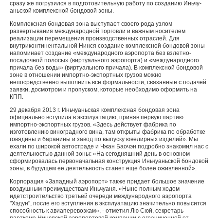
сразу же погрузился в подготовительную работу по созданию Иньчу­
аньской комплексной бондовой зоны.
Комплексная бондовая зона выступает сво­его рода узлом
развертывания международной торговли и важным носителем
реализации пе­ремещения производственных отраслей. Для
внутриконтинентальной Нинся создание ком­плексной бондовой зоны
напоминает создание «международного аэропорта без взлетно-
посадочной полосы» (виртуального аэропорта) и «международного
причала без воды» (виртуаль­ного причала). В комплексной бондовой
зоне в отношении импортно-экспортных грузов можно
непосредственно выполнить все формальности, связанные с подачей
заявки, досмотром и пропу­ском, которые необходимо оформить на
КПП.
29 декабря 2013 г. Иньчуаньская комплексная бондовая зона
официально вступила в эксплу­атацию, приняв первую партию
импортно-экспортных грузов. «Здесь действует фабрика по
изготовлению виноградного вина, там открыты фабрика по обработке
говядины и баранины и за­вод по выпуску ювелирных изделий». Мы
ехали по широкой автостраде и Чжан Баочэн подробно знакомил нас с
деятельностью данной зоны: «На сегодняшний день в основном
сформировалась первоначальная конструкция Иньчуаньской бон­довой
зоны, в будущем ее деятельность станет еще более оживленной».
Корпорация «Западный аэропорт» также придает большое значение
воздушным преиму­ществам Иньчуаня. «Ныне полным ходом
идетстроительство третьей очереди международного аэро­порта
"Хэдун", после его вступления в эксплуатацию значительно повысится
способность к авиапере­возкам», - отметил Лю Сюй, секретарь