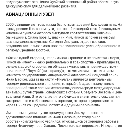
подразумевает, что Нинся-Хуэйский автоном­ный район обрел новую
движущую силу для дальнейшего развития.
АВИАЦИОННЫЙ УЗЕЛ
2000 с лишним лет тому назад был открыт древний Шелковый путь. На
этом древнем Шелковом пути, восточной исходной точкой изападным
конечным пунктом которого выступа­ли соответственно Чанъань
(нынешний г. Сиань пров. Шэньси) и Рим, Нинся испокон веков был
важным узловым пунктом. Сегодня Иньчуань от­дает все силы
созданию так называемого нового авиационного узла, обращенного к
региону Сред­него Востока.
«Хотя с одной стороны, не примыкая к грани­це и не прилегая к морю,
Нинся не имеет никаких региональных и транспортных преимуществ,
однако с другой стороны, он обладает уникаль­ным преимуществом -
авиалинией "Япулай" (см. справку)», - отметил заместитель главы
коми­тета по управлению Иньчуаньской комплексной бондовой зоной
Чжан Баочэн, указав на карту. «Иньчуань является центральным
городом регио­нального значения, который обладает наилучшим с
авиационной точки зрения местонахождением среди международных
авиамаршрутов страны, следующих в страны Среднего Востока и Цен­
тральной Азии. Это означает, что в будущем значительно сократятся
как время, так и себе­стоимость торговли, которая осуществляется
через Нинся со Средним Востоком и другими регионами».
Именно вышеупомянутое преимущество Инь-чуаня оказало
вдохновляющее влияние на Чжан Баочэна, поэтому он по
собственному желанию уволился, отказавшись от хорошей работы в
го­роде Чжэнчжоу пров. Хэнань. После того как переехал в Иньчуань, он