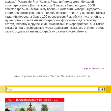
ислама". Роман Мо Яня "Красный гаолян" пользуется большой
популярностью в Египте, всего за 3 месяца было продано 5000
экземпля­ров». К настоящему времени компания «Дворец мудрости»
передала авторское право в общей слож­ности на 217 видов печатных
изданий, перевела более 100 произведений арабских писателей, к то­
му же организовала китайско-арабский форум по издательскому
сотрудничеству и другие круп­номасштабные мероприятия, она также
открыла подготовительные курсы арабского языка, все это построило
своего рода мост китайско-арабского культурного обмена.
Версия для печати
Китай : Провинции и города
/
Статьи
/
Основное
/
Все статьи