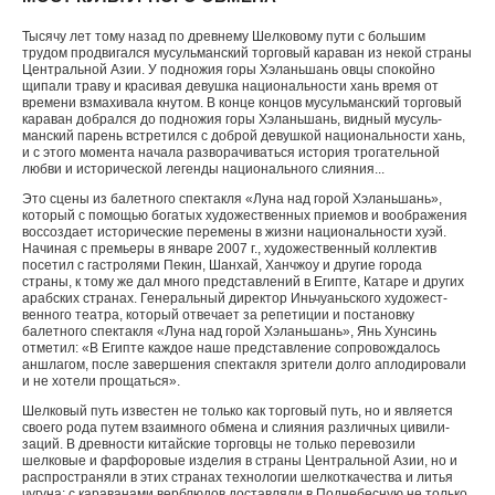
Тысячу лет тому назад по древнему Шел­ковому пути с большим
трудом продвигался мусульманский торговый караван из некой страны
Центральной Азии. У подножия горы Хэланьшань овцы спокойно
щипали траву и кра­сивая девушка национальности хань время от
времени взмахивала кнутом. В конце концов мусульманский торговый
караван добрался до подножия горы Хэланьшань, видный мусуль­
манский парень встретился с доброй девушкой национальности хань,
и с этого момента начала разворачиваться история трогательной
любви и исторической легенды национального слияния...
Это сцены из балетного спектакля «Луна над горой Хэланьшань»,
который с помощью бога­тых художественных приемов и воображения
воссоздает исторические перемены в жизни на­циональности хуэй.
Начиная с премьеры в январе 2007 г., художественный коллектив
посетил с гастролями Пекин, Шанхай, Ханчжоу и другие города
страны, к тому же дал много представле­ний в Египте, Катаре и других
арабских странах. Генеральный директор Иньчуаньского художест­
венного театра, который отвечает за репетиции и постановку
балетного спектакля «Луна над горой Хэланьшань», Янь Хунсинь
отметил: «В Егип­те каждое наше представление сопровождалось
аншлагом, после завершения спектакля зрители долго аплодировали
и не хотели прощаться».
Шелковый путь известен не только как тор­говый путь, но и является
своего рода путем взаимного обмена и слияния различных цивили­
заций. В древности китайские торговцы не только перевозили
шелковые и фарфоровые изделия в страны Центральной Азии, но и
распространя­ли в этих странах технологии шелкоткачества и литья
чугуна; с караванами верблюдов доставля­ли в Поднебесную не только