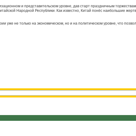
зационном и представительском уровне, дав старт праздничным торжествам,
итайской Народной Республики. Как известно, Китай понёс наибольшие жертв
зии уже не только на экономическом, но и на политическом уровне, что позво