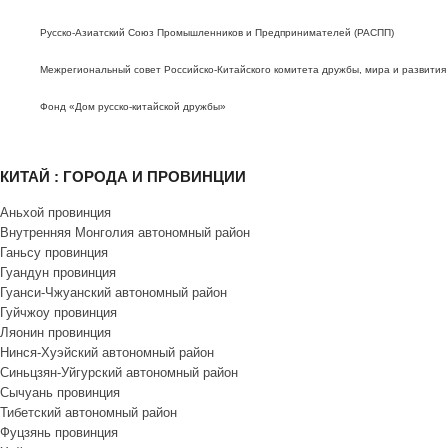
Русско-Азиатский Союз Промышленников и Предпринимателей (РАСПП)
Межрегиональный совет Российско-Китайского комитета дружбы, мира и развития
Фонд «Дом русско-китайской дружбы»
КИТАЙ : ГОРОДА И ПРОВИНЦИИ
Аньхой провинция
Внутренняя Монголия автономный район
Ганьсу провинция
Гуандун провинция
Гуанси-Чжуанский автономный район
Гуйчжоу провинция
Ляонин провинция
Нинся-Хуэйский автономный район
Синьцзян-Уйгурский автономный район
Сычуань провинция
Тибетский автономный район
Фуцзянь провинция