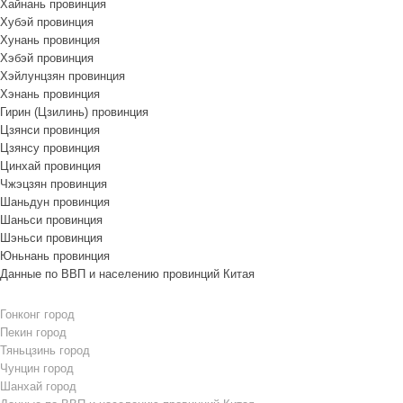
Хайнань провинция
Хубэй провинция
Хунань провинция
Хэбэй провинция
Хэйлунцзян провинция
Хэнань провинция
Гирин (Цзилинь) провинция
Цзянси провинция
Цзянсу провинция
Цинхай провинция
Чжэцзян провинция
Шаньдун провинция
Шаньси провинция
Шэньси провинция
Юньнань провинция
Данные по ВВП и населению провинций Китая
Гонконг город
Пекин город
Тяньцзинь город
Чунцин город
Шанхай город