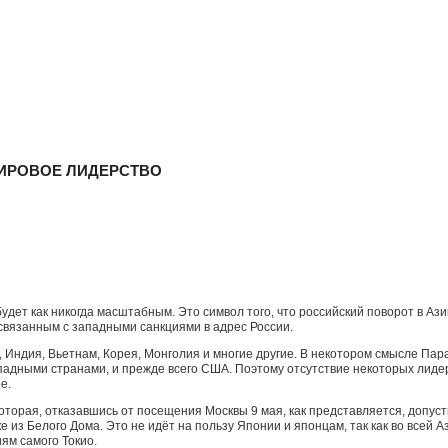
МИРОВОЕ ЛИДЕРСТВО
удет как никогда масштабным. Это символ того, что российский поворот в Аз
связанным с западными санкциями в адрес России.
й, Индия, Вьетнам, Корея, Монголия и многие другие. В некотором смысле П
западными странами, и прежде всего США. Поэтому отсутствие некоторых лид
е.
торая, отказавшись от посещения Москвы 9 мая, как представляется, допусти
ке из Белого Дома. Это не идёт на пользу Японии и японцам, так как во всей
ям самого Токио.