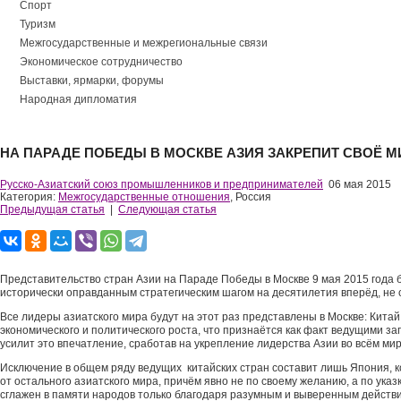
Спорт
Туризм
Межгосударственные и межрегиональные связи
Экономическое сотрудничество
Выставки, ярмарки, форумы
Народная дипломатия
НА ПАРАДЕ ПОБЕДЫ В МОСКВЕ АЗИЯ ЗАКРЕПИТ СВОЁ 
Русско-Азиатский союз промышленников и предпринимателей
06 мая 2015
Категория:
Межгосударственные отношения
, Россия
Предыдущая статья
|
Следующая статья
Представительство стран Азии на Параде Победы в Москве 9 мая 2015 года б
исторически оправданным стратегическим шагом на десятилетия вперёд, не 
Все лидеры азиатского мира будут на этот раз представлены в Москве: Кита
экономического и политического роста, что признаётся как факт ведущими 
усилит это впечатление, сработав на укрепление лидерства Азии во всём мир
Исключение в общем ряду ведущих китайских стран составит лишь Япония, ко
от остального азиатского мира, причём явно не по своему желанию, а по указ
сглажен в памяти народов только благодаря разумным и выверенным действи