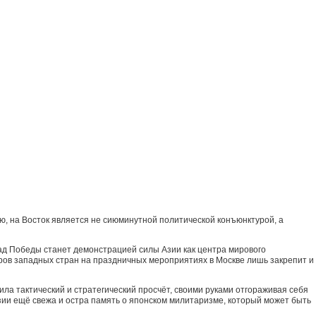
ию, на Восток является не сиюминутной политической конъюнктурой, а
арад Победы станет демонстрацией силы Азии как центра мирового
еров западных стран на праздничных мероприятиях в Москве лишь закрепит и
ла тактический и стратегический просчёт, своими руками отгораживая себя
 Азии ещё свежа и остра память о японском милитаризме, который может быть