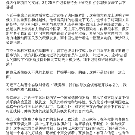
俄方保证项目的实施。3月25日在记者招待会上维克多·伊沙耶夫发表了以下
讲话：
习近平主席当选主席后首次出访选择了访问俄罗斯，这在很大程度上说明了中
俄关系的重要性和优越性。他带着美好的心情走下飞机，也带来了对两国关系
的期待、提议和问题。中国与俄罗斯无论是在国际政治上还是在经济方面，当
然是世界上最具有力量的两个国家。习主席的行程很紧凑，内容很丰富。俄罗
斯的各个政府部门为习主席的来访做了充分的准备。希望习近平主席的访问能
有力地推动两国关系的积极发展。而中国也是带着这个愿望来访的。伊沙耶夫
如是说道。
在克里姆林宫格奥尔基耶夫厅，普京总统举行仪式，欢迎习近平对俄罗斯进行
国事访问。俄方列队欢迎习近平的政府官员队伍很长，约近30人，这种“超强
大的阵容”在俄罗斯接待外国元首历史上极少见。我不记得有谁能够获此殊
荣！
两位元首像好久不见的老朋友一样握手问好。的确，这并不是他们第一次会
面。
习近平在与普京会谈时曾说：“我觉得，我们的每次会谈都是开诚布公的，我
和您的性格也很相似”。
普京表示，习近平主席出访的第一个国家选择俄罗斯，显示了双方对发展中俄
关系的高度重视，以及这一关系的特殊性和战略性。双方元首对中俄两国建立
战略合作伙伴关系均表示认可。除此之外，双方还应在合作的背景下在政治上
相互扶持，并将优良的政治关系转换为具体的合作成果。
在会议室内聚集了中俄合作的支持者：政治家、企业家等，在等候期间各位名
士相互亲切交谈，其中也不乏媒体朋友们。这些场合对于我们《中国与俄罗
斯》这本杂志而言是关键时刻，我们可以用来推广我们的杂志，预约采访等。
这是一个难得的好机会。记者们小声交谈着，互换信息：有官方信息，也有传