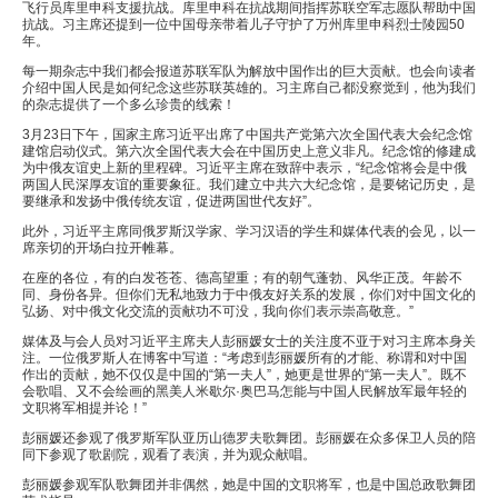
飞行员库里申科支援抗战。库里申科在抗战期间指挥苏联空军志愿队帮助中国
抗战。习主席还提到一位中国母亲带着儿子守护了万州库里申科烈士陵园50
年。
每一期杂志中我们都会报道苏联军队为解放中国作出的巨大贡献。也会向读者
介绍中国人民是如何纪念这些苏联英雄的。习主席自己都没察觉到，他为我们
的杂志提供了一个多么珍贵的线索！
3月23日下午，国家主席习近平出席了中国共产党第六次全国代表大会纪念馆
建馆启动仪式。第六次全国代表大会在中国历史上意义非凡。纪念馆的修建成
为中俄友谊史上新的里程碑。习近平主席在致辞中表示，“纪念馆将会是中俄
两国人民深厚友谊的重要象征。我们建立中共六大纪念馆，是要铭记历史，是
要继承和发扬中俄传统友谊，促进两国世代友好”。
此外，习近平主席同俄罗斯汉学家、学习汉语的学生和媒体代表的会见，以一
席亲切的开场白拉开帷幕。
在座的各位，有的白发苍苍、德高望重；有的朝气蓬勃、风华正茂。年龄不
同、身份各异。但你们无私地致力于中俄友好关系的发展，你们对中国文化的
弘扬、对中俄文化交流的贡献功不可没，我向你们表示崇高敬意。”
媒体及与会人员对习近平主席夫人彭丽媛女士的关注度不亚于对习主席本身关
注。一位俄罗斯人在博客中写道：“考虑到彭丽媛所有的才能、称谓和对中国
作出的贡献，她不仅仅是中国的“第一夫人”，她更是世界的“第一夫人”。既不
会歌唱、又不会绘画的黑美人米歇尔·奥巴马怎能与中国人民解放军最年轻的
文职将军相提并论！”
彭丽媛还参观了俄罗斯军队亚历山德罗夫歌舞团。彭丽媛在众多保卫人员的陪
同下参观了歌剧院，观看了表演，并为观众献唱。
彭丽媛参观军队歌舞团并非偶然，她是中国的文职将军，也是中国总政歌舞团