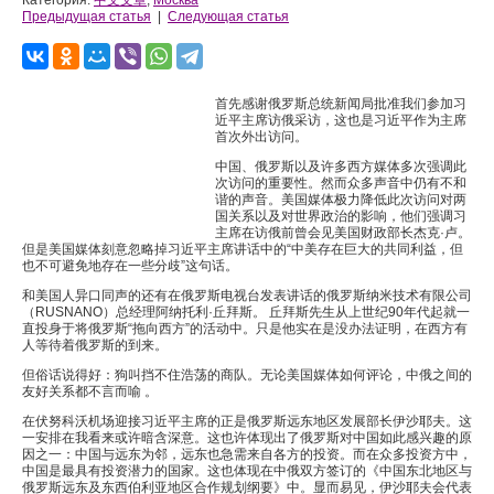
Категория:
中文文章
,
Москва
Предыдущая статья
|
Следующая статья
首先感谢俄罗斯总统新闻局批准我们参加习
近平主席访俄采访，这也是习近平作为主席
首次外出访问。
中国、俄罗斯以及许多西方媒体多次强调此
次访问的重要性。然而众多声音中仍有不和
谐的声音。美国媒体极力降低此次访问对两
国关系以及对世界政治的影响，他们强调习
主席在访俄前曾会见美国财政部长杰克·卢。
但是美国媒体刻意忽略掉习近平主席讲话中的“中美存在巨大的共同利益，但
也不可避免地存在一些分歧”这句话。
和美国人异口同声的还有在俄罗斯电视台发表讲话的俄罗斯纳米技术有限公司
（RUSNANO）总经理阿纳托利·丘拜斯。 丘拜斯先生从上世纪90年代起就一
直投身于将俄罗斯“拖向西方”的活动中。只是他实在是没办法证明，在西方有
人等待着俄罗斯的到来。
但俗话说得好：狗叫挡不住浩荡的商队。无论美国媒体如何评论，中俄之间的
友好关系都不言而喻 。
在伏努科沃机场迎接习近平主席的正是俄罗斯远东地区发展部长伊沙耶夫。这
一安排在我看来或许暗含深意。这也许体现出了俄罗斯对中国如此感兴趣的原
因之一：中国与远东为邻，远东也急需来自各方的投资。而在众多投资方中，
中国是最具有投资潜力的国家。这也体现在中俄双方签订的《中国东北地区与
俄罗斯远东及东西伯利亚地区合作规划纲要》中。显而易见，伊沙耶夫会代表