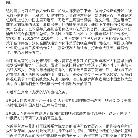
闻。
这时普京与习近平步入会议室，所有人都安静了下来。签署仪式正式开始。镁
光灯不断闪烁，记录这一历史性时刻。值得注意的是，媒体的焦点一直都是这
位刚刚上任的中国主席习近平。习近平主席面带微笑，温文尔雅，完全继承了
前主席胡锦涛的风范。看得出来，他的微笑很真诚，他对正在进行的仪式很满
意。当然了，也不是每天都能签署价值300亿美元的合同。这正是中俄双方石
油天然气合作项目的总值。仪式以中俄双方批准《〈中俄睦邻友好合作条约〉
实施纲要（2013年至2016年）》，共同签署《中华人民共和国和俄罗斯联邦
关于合作共赢、深化全面战略协作伙伴关系的联合声明》而结束。两国政府和
企业间也签署了多项合作文件，涉及便利人员往来、打击非法移民、能源合
作、生态环保等方面。
但中国元首的行程还未结束。他和普京总统参加了在克里姆林宫大礼堂举行的
俄罗斯中国旅游年开幕式。虽然开幕式比原定时间推迟了近两小时，但参加人
员只多不少。所有的等待都是值得的。两国元首发表了简短讲话，均强调了旅
游发展对巩固两国关系的作用。讲话后，观众们享受了一场视觉盛宴。演员们
向观众展示了中国传统文化与现代精神。演出以俄罗斯家庭回忆中国之旅为主
线，通过翻看相册的形式推出一个个精彩纷呈的节目。
习近平主席余下几天的访问也很充实。
3月24日国家主席习近平分别会见了俄罗斯总理梅德韦杰夫、联邦委员会主席
马特维延科和国家杜马主席纳雷什金。
3月28日习近平主席参观了俄国防部和联邦武装力量作战中心，这充分体现了
中俄双方对于两军关系的高度重视。
习近平主席在莫斯科国际关系学院发表的演讲不仅妙语连珠，而且令在座的听
众印象深刻。媒体对此次演讲进行了详细的报道。但我想让我们的读者注意到
习近平主席给出的关于中俄战略合作的例子，习近平主席演讲时赞扬了前苏联