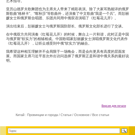
艺术指导。
亚历山德罗夫歌舞团也为主席夫人带来了精彩表演。除了大家耳熟能详的俄罗
斯歌曲“格林卡”、“喀秋莎”等歌曲外，还演奏了中文歌曲“我是一个兵”。而彭丽
媛女士和俄罗斯合唱团、乐团共同用中俄双语演唱了《红莓花儿开》。
演出结束后，彭丽媛女士与俄罗斯国防部长、俄罗斯文化部长进行了交谈。
在中俄双方共同演奏《红莓花儿开》的时候，舞台上一片和谐，此时正是中国
与俄罗斯“软实力”的相辅相成。中国歌唱家彭丽媛女士演唱俄罗斯文化代表作
《红莓花儿开》，让听众感受到中俄“软实力”的融合。
我希望这种相互理解并不会局限于一场晚会，而是会向更具有高度的层面发
展。而国家主席习近平首次外出访问选择了俄罗斯正是和谐中俄关系的最好说
明。
Версия для печати
Китай : Провинции и города
/
Статьи
/
Основное
/
Все статьи