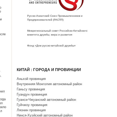
о
о
Русско-Азиатский Союз Промышленников и
 и
Предпринимателей (РАСПП)
Межрегиональный совет Российско-Китайского
ысле
комитета дружбы, мира и развития
Фонд «Дом русско-китайской дружбы»
КИТАЙ : ГОРОДА И ПРОВИНЦИИ
т
.
Аньхой провинция
Внутренняя Монголия автономный район
Ганьсу провинция
нил
Гуандун провинция
огда
Гуанси-Чжуанский автономный район
ил
Гуйчжоу провинция
жило
Ляонин провинция
ил
Нинся-Хуэйский автономный район