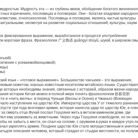
 мудростью. Мудрость эта — из глубины веков, обобщение богатого жизненног
ных изречениях, пословицах и поговорках. Они - богатая кладовая народног
нгвистики, этнопсихологии. Пословицы и поговорки, являясь частью культуры
 актуальными, несмотря на развитие социальных отношений, культуры, науки
ое фиксированное выражение, выработанное в процессе употребления
или короткая фраза. Фразеология 广义熟语 guǎngyì shúyǔ, шуюй, в широком см
юнъюй)
речения с усекаемойконцовкой)
ицы)
мы)
ский язык – «готовое выражение». Большинство чэнъюев – это выражения,
ековым сюжетом, хорошо известным носителям китайского языка. Существую
е которых необходимы знания, связанные с историей, образом жизни народа
знания истории Китая можно в полной мере понять фразеологизм 卧薪尝胆
сте и «пить желчь»: в период Чуньцю (Весны и Осени) и Чжаньго (Воюющих
 начало наступление на царство Юе. Император царства У от тяжелого ранения
 спустя три года возглавил армию, которая нанесла удар по царству Юе, и пле
 за смерть отца Фучай послал Гоуцзяня жить в ветхом каменном доме, где
елел ему ухаживать за животными. Через годы Гоуцзяня освободили, но он ник
обы не забыть о мести, он спал на соломе, с оружием в руках и каждое утро п
 начал укреплять армию. Позднее царство Юе стало могущественным и уничто
атьдля описания человека, который страдал от стыдаи жестокости, но получ