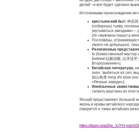
не дюж; дал слово – выполняй. 
делай –и все будет сделано вы
Источниками происхождения кита
крестьянский быт:
种瓜得瓜, 
(соберешь) тыкву, посееш
укутываться звездами» – 
zhi «мужчины пашут,а жен
Пословицы, отражающие
своего не добьешься, тиш
Религиозные представл
fu (божественный мастер и
Библии:以眼还眼, 以牙还牙 yi yan
Второзаконие»);
Китайская литература
, н
знач. ‘выбиться из сил, 
知山有虎 ming zhi shan you hu
«Речные заводи»);
Иноязычные заимствова
таскать каштаны из огня 
Янъюй представляют большой инт
жизнь и нравы китайского народа
говорится о таких китайских реа
https://dzen.ru/a/Zjw_XJYO-nsIoX