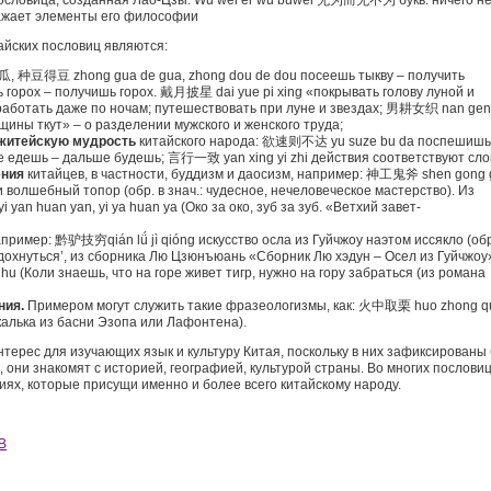
Пословица, созданная Лао-Цзы: Wu wei er wu buwei 无为而无不为 букв. ничего н
ражает элементы его философии
йских пословиц являются:
种豆得豆 zhong gua de gua, zhong dou de dou посеешь тыкву – получить
ь горох – получишь горох. 戴月披星 dai yue pi xing «покрывать голову луной и
работать даже по ночам; путешествовать при луне и звездах; 男耕女织 nan gen
щины ткут» – о разделении мужского и женского труда;
житейскую мудрость
китайского народа: 欲速则不达 yu suze bu da поспешишь
е едешь – дальше будешь; 言行一致 yan xing yi zhi действия соответствуют сло
ения
китайцев, в частности, буддизм и даосизм, например: 神工鬼斧 shen gong 
 волшебный топор (обр. в знач.: чудесное, нечеловеческое мастерство). Из
 huan yan, yi ya huan ya (Око за око, зуб за зуб. «Ветхий завет-
апример: 黔驴技穷qián lǘ jì qióng искусство осла из Гуйчжоу наэтом иссякло (обр
выдохнуться’, из сборника Лю Цзюнъюань «Сборник Лю хэдун – Осел из Гуйчжоу
 (Коли знаешь, что на горе живет тигр, нужно на гору забраться (из романа
ния.
Примером могут служить такие фразеологизмы, как: 火中取栗 huo zhong qu
(калька из басни Эзопа или Лафонтена).
ерес для изучающих язык и культуру Китая, поскольку в них зафиксированы 
, они знакомят с историей, географией, культурой страны. Во многих послови
лиях, которые присущи именно и более всего китайскому народу.
OB