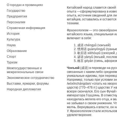
О городах и провинциях
Китайский народ славится своей
Государство
опыта —сформулирована в извест
опыта, источник сведений для ли
Предприятия
китайцев, оставались и остаются
Персоналии
техники.
Справочная информация
Фразеологизм — это своеобразн
История
китайского языка, специальная 
включает в себя:
Культура
Наука
成语 chéngyǔ (чэнъюй)
惯用语 guànyòngyǔ (гуань
Образование
歇后语 xiēhòuyǔ (сехоуюй, 
Спорт
谚语 yànyǔ (янъюй, послов
格言 géyán (гэянь, афориз
Туризм
Чэнъюй
(成语) в переводе на рус
Межгосударственные и
связанные с каким-либо среднев
межрегиональные связи
уникальные идиомы, при перевод
Экономическое сотрудничество
Например, только при условии 
Выставки, ярмарки, форумы
/wòxīnchángdan/ «спать на хворо
царств) (770–476 гг.) царство У
Народная дипломатия
вскоре скончался. Его сын Фучай
императора Гоуцзянь. В отместку
находилась могила его отца, и в
не забывал о своем унижении. Чт
желчь. Вернувшись к власти, он
У. Фразеологизм стали использов
удовлетворение.