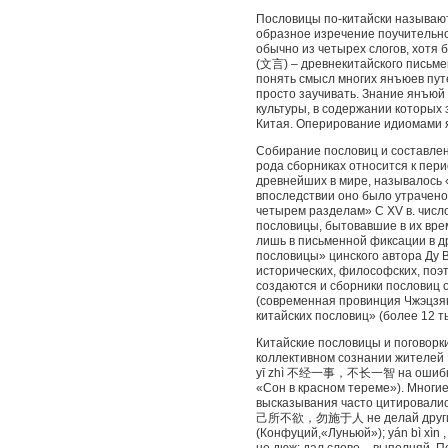
Пословицы по-китайски называ
образное изречение поучительно
обычно из четырех слогов, хотя
(文言) – древнекитайского письмен
понять смысл многих янъюев пут
просто заучивать. Знание янъюй
культуры, в содержании которых
Китая. Оперирование идиомами я
Собирание пословиц и составлен
рода сборниках относится к перио
древнейших в мире, называлось
впоследствии оно было утрачено,
четырем разделам» С XV в. числ
пословицы, бытовавшие в их врем
лишь в письменной фиксации в д
пословицы» цинского автора Ду 
исторических, философских, поэт
создаются и сборники пословиц 
(современная провинция Чжэцзян
китайских пословиц» (более 12 ты
Китайские пословицы и поговорк
коллективном сознании жителей Ки
yī zhì 不经一事，不长一智 на ошибках 
«Сон в красном тереме»). Мног
высказывания часто цитировались,
己所不欲，勿施于人 не делай другим тог
(Конфуций,«Луньюй»); yán bì xìn