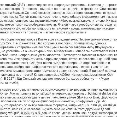
ются
янъюй
(谚语) – переводятся как «народные речения». Пословица – кратк
го характера. Поговорка – широкое понятие, ходячее выражение. Они состоя
 бывает и больше.Основой янъюев являются выражения, оставшиеся от вэнья
ного языка. Так как вэньянь имеет очень мало общего с современным языком
ем осмысления составляющих их иероглифов весьма затруднительно. Их над
 является признаком образованности. Янъюй – это своеобразные артефакты
 заключена философская мудрость китайского народа, многовековая история
нъюй приносит в том числе и эстетическое удовольствие.
ие сборников началось в Китае еще в средние века. Первое упоминание о так
ду Сун, т. е. к X—XIII вв. Это собрание пословиц, по-видимому, одно из
 «Древние и современные пословицы» и было составлено Чжоу Шоучжуном -
 но упоминания о нем сохранились в известном «Генеральном каталоге книг 
о сборников непрерывно увеличивается. Составители включают в сборники ка
ена, так и те афористические произведения, которые остались к данной эпо
ревних памятниках. Следует особо выделить собрание «Древние песни и
Вэньланя, выбравшего афористические произведения из всех известных
ических, медицинских, агрономических и других сочинений. В цинский период
отдельных местностей Китая; например «Сборник пословиц местности Юэ»
). В 1927 г. Ши Сянцзай составляет первое большое собрание — «Море
с. записей).
и имеют в основном народное происхождение, их первоисточники находится в
тая. Часть пришла из китайской литературы, например: bù jīng yī shì, bù zh
учатся; каждая неудача делает человека умнее (Династия Цин, ЦауСюэци
ие пословицы были созданы философами Лао-Цзы, Конфуцием и др. Их
 что превратило их в устойчивые формулы, например: jǐ suǒ bú yù, wù shī yú 
о, чего себе не желаешь; чего себе не хочешь, того другим не делай
 , háng wéi guǒ 言必信, 行为果 давши слово, держи; взявшись за гуж,; неговори, ч