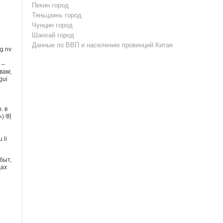
е
Пекин город
Тяньцзинь город
Чунцин город
Шанхай город
Данные по ВВП и населению провинций Китая
g nv
 –
вам;
gui
. в
») 明
 li
быт,
цах