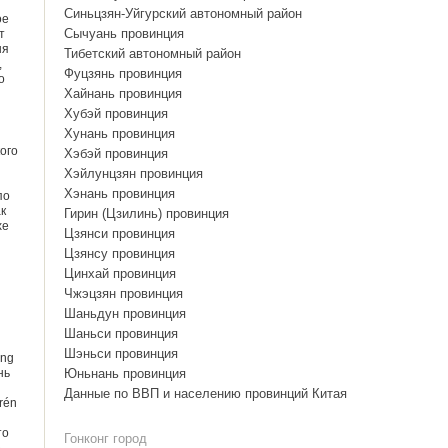
Синьцзян-Уйгурский автономный район
ое
Сычуань провинция
т
ня
Тибетский автономный район
,
Фуцзянь провинция
о
Хайнань провинция
Хубэй провинция
Хунань провинция
ого
Хэбэй провинция
Хэйлунцзян провинция
Хэнань провинция
по
к
Гирин (Цзилинь) провинция
хе
Цзянси провинция
Цзянсу провинция
Цинхай провинция
Чжэцзян провинция
Шаньдун провинция
Шаньси провинция
Шэньси провинция
ǎng
нь
Юньнань провинция
Данные по ВВП и населению провинций Китая
rén
то
Гонконг город