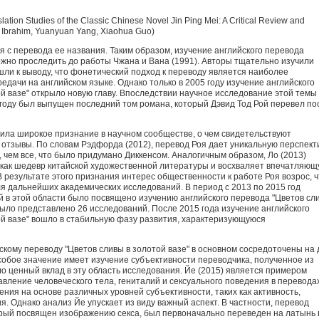
lation Studies of the Classic Chinese Novel Jin Ping Mei: A Critical Review and
a Ibrahim, Yuanyuan Yang, Xiaohua Guo)
 с перевода ее названия. Таким образом, изучение английского перевода
можно проследить до работы Чжана и Вана (1991). Авторы тщательно изучили
шли к выводу, что фонетический подход к переводу является наиболее
дачи на английском языке. Однако только в 2005 году изучение английского
й вазе" открыло новую главу. Впоследствии научное исследование этой темы
 году был выпущен последний том романа, который Дэвид Тод Рой перевел по
ила широкое признание в научном сообществе, о чем свидетельствуют
тзывы. По словам Рэдфорда (2012), перевод Роя дает уникальную перспект
 чем все, что было придумано Диккенсом. Аналогичным образом, Ло (2013)
как шедевр китайской художественной литературы и восхваляет впечатляющ
 результате этого признания интерес общественности к работе Роя возрос, ч
я дальнейших академических исследований. В период с 2013 по 2015 год
 в этой области было посвящено изучению английского перевода "Цветов сл
 было представлено 26 исследований. После 2015 года изучение английского
ой вазе" вошло в стабильную фазу развития, характеризующуюся
кому переводу "Цветов сливы в золотой вазе" в основном сосредоточены на 
Особое значение имеет изучение субъективности переводчика, полученное из
о ценный вклад в эту область исследования. Йе (2015) является примером
авление человеческого тела, гениталий и сексуального поведения в перевода
ения на основе различных уровней субъективности, таких как активность,
. Однако анализ Йе упускает из виду важный аспект. В частности, перевод
орый посвящен изображению секса, был первоначально переведен на латынь 