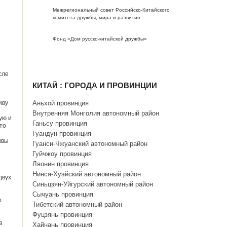
Межрегиональный совет Российско-Китайского
комитета дружбы, мира и развития
Фонд «Дом русско-китайской дружбы»
сле
КИТАЙ : ГОРОДА И ПРОВИНЦИИ
иву
Аньхой провинция
Внутренняя Монголия автономный район
ую и
Ганьсу провинция
то
Гуандун провинция
ивы
Гуанси-Чжуанский автономный район
Гуйчжоу провинция
Ляонин провинция
Нинся-Хуэйский автономный район
двух
Синьцзян-Уйгурский автономный район
Сычуань провинция
х
Тибетский автономный район
Фуцзянь провинция
в
Хайнань провинция