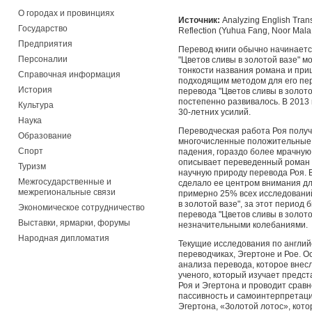
О городах и провинциях
Источник:
Analyzing English Trans
Государство
Reflection (Yuhua Fang, Noor Mal
Предприятия
Перевод книги обычно начинается
Персоналии
"Цветов сливы в золотой вазе" 
тонкости названия романа и при
Справочная информация
подходящим методом для его пере
История
перевода "Цветов сливы в золото
постепенно развивалось. В 2013
Культура
30-летних усилий.
Наука
Переводческая работа Роя получ
Образование
многочисленные положительные о
Спорт
падения, гораздо более мрачную,
описывает переведенный роман 
Туризм
научную природу перевода Роя. В
Межгосударственные и
сделало ее центром внимания дл
межрегиональные связи
примерно 25% всех исследований
в золотой вазе", за этот период
Экономическое сотрудничество
перевода "Цветов сливы в золот
Выставки, ярмарки, форумы
незначительными колебаниями.
Народная дипломатия
Текущие исследования по английс
переводчиках, Эгертоне и Рое. 
анализа перевода, которое внесл
ученого, который изучает предст
Роя и Эгертона и проводит сравн
пассивность и самоинтерпретация
Эгертона, «Золотой лотос», кот