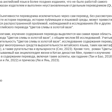
а английский язык в более поздних изданиях, что не было работой самого
заказан издателем и выполнен неустановленным отдельным переводчиком (Qi,
убъективности переводчика исключительно через сам перевод, без рассмотре
те истории перевода, истории публикации и языковой среды, может привести
ся распространенной проблемой, наблюдаемой в исследованиях Йе и других
лийского перевода "Цветов сливы в золотой вазе".
пектами, изучение содержания перевода выделяется как самая яркая область 
ода "Цветов сливы в золотой вазе", с общим числом 88 исследований. Учиты
тельность "Цветов сливы в золотой вазе", исследование содержания перево
уг многогранных средств выразительности китайского языка, таких как мета
), а также ругательства и вульгарности (Сяо, 2023). Кроме того, роман "Цветы
исываемый как энциклопедия жизни в Китае династии Мин, привел к изучению
в содержании перевода, включая такие аспекты, как гадание (Тан и Бао, 2018)
и и Ли, 2022) и прическа (Лю и Янь, 2023).
ко