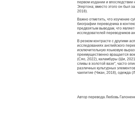
первом издании и впоследствии н
Эгертона; вместо этого он был 
2018).
Важно отметить, что изучение с
биографии переводчика в контекс
предвзятым выводам, что являет
исследователей переводчиков анг
В резком контрасте с другими ас
исследованиях английского перев
исключительную языковую вырази
преимущественно вращается вокр
(Сяо, 2022), каламбуры (Ши, 2021
сливы в золотой вазе", часто оп
различных культурных элементов 
чаепитие (Чжан, 2018), одежда (Л
Автор перевода Любовь Гапонен