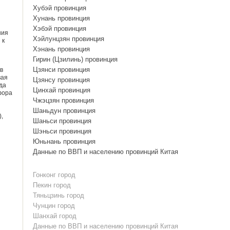
Хубэй провинция
Хунань провинция
Хэбэй провинция
ния
Хэйлунцзян провинция
 к
Хэнань провинция
Гирин (Цзилинь) провинция
Цзянси провинция
в
вая
Цзянсу провинция
да
Цинхай провинция
фора
Чжэцзян провинция
Шаньдун провинция
,
Шаньси провинция
Шэньси провинция
Юньнань провинция
Данные по ВВП и населению провинций Китая
Гонконг город
Пекин город
Тяньцзинь город
Чунцин город
Шанхай город
Данные по ВВП и населению провинций Китая