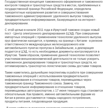
Государственная концепция таможенного оформления и таможенного
контроля товаров и транспортных средств в местах, приближенных к
государственной границе Российской Федерации, определила
приоритетные направления развития и совершенствования
таможенного администрирования: удаленного выпуска товаров,
предварительного информирования, базирующихся на интернет-
декларировании.
С этой целью в начале 2011 года в Иркутской таможне создан новый
пост - Центр электронного декларирования (ЦЭД). При совершении
импортных операций с применением технологии удаленного выпуска
груз фактически находится, к примеру, на границе с Китаем - в регионе
ответственности международных железнодорожного или
автомобильного пунктах пропуска в Забайкальске, а декларация
подается в ЦЭД, то есть необходимые документы контролируются в
Иркутске. Таким образом, применение данной технологии позволяет
участникам внешнеэкономической деятельности не только ускорить
таможенное декларирование товаров и транспортных средств, но
оптимизировать транспортно-логистические схемы доставки товаров.
Также наметились дальнейшие перспективы в работе при совершении
таможенных операций с использованием предварительного
информирования в отношении товаров, перемещаемых через
таможенную границу Таможенного союза. Замечу, что
предварительное информирование в отношении товаров,
перемещаемых автотранспортом, с 17 июня текущего года становится
обязательным. Как правило, именно автомобильными фурами из
Китая в регион доставляются товары народного потребления,
продукты питания, плодоовощная продукция.