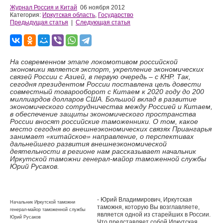
Журнал Россия и Китай
06 ноября 2012
Категория:
Иркутская область
,
Государство
Предыдущая статья
|
Следующая статья
На современном этапе локомотивом российской
экономики является экспорт, укрепление экономических
связей России с Азией, в первую очередь – с КНР. Так,
сегодня президентом России поставлена цель довести
совместный товарооборот с Китаем к 2020 году до 200
миллиардов долларов США. Большой вклад в развитие
экономического сотрудничества между Россией и Китаем,
в обеспечение защиты экономического пространства
России вносят российские таможенники. О том, какое
место сегодня во внешнеэкономических связях Приангарья
занимает «китайское» направление, о перспективах
дальнейшего развития внешнеэкономической
деятельности в регионе нам рассказывает начальник
Иркутской таможни генерал-майор таможенной службы
Юрий Русаков.
- Юрий Владимирович, Иркутская
Начальник Иркутской таможни
таможня, которую Вы возглавляете,
генерал-майор таможенной службы
является одной из старейших в России.
Юрий Русаков
Что представляет собой Иркутская