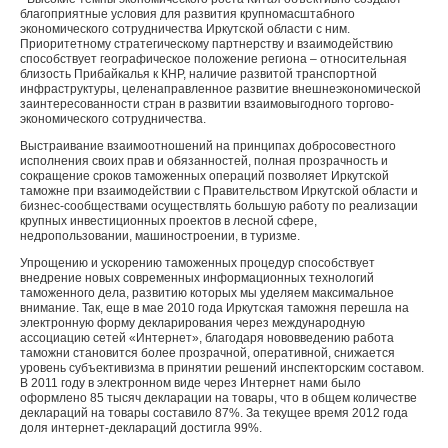
благоприятные условия для развития крупномасштабного
экономического сотрудничества Иркутской области с ним.
Приоритетному стратегическому партнерству и взаимодействию
способствует географическое положение региона – относительная
близость Прибайкалья к КНР, наличие развитой транспортной
инфраструктуры, целенаправленное развитие внешнеэкономической
заинтересованности стран в развитии взаимовыгодного торгово-
экономического сотрудничества.
Выстраивание взаимоотношений на принципах добросовестного
исполнения своих прав и обязанностей, полная прозрачность и
сокращение сроков таможенных операций позволяет Иркутской
таможне при взаимодействии с Правительством Иркутской области и
бизнес-сообществами осуществлять большую работу по реализации
крупных инвестиционных проектов в лесной сфере,
недропользовании, машиностроении, в туризме.
Упрощению и ускорению таможенных процедур способствует
внедрение новых современных информационных технологий
таможенного дела, развитию которых мы уделяем максимальное
внимание. Так, еще в мае 2010 года Иркутская таможня перешла на
электронную форму декларирования через международную
ассоциацию сетей «Интернет», благодаря нововведению работа
таможни становится более прозрачной, оперативной, снижается
уровень субъективизма в принятии решений инспекторским составом.
В 2011 году в электронном виде через Интернет нами было
оформлено 85 тысяч декларации на товары, что в общем количестве
деклараций на товары составило 87%. За текущее время 2012 года
доля интернет-деклараций достигла 99%.