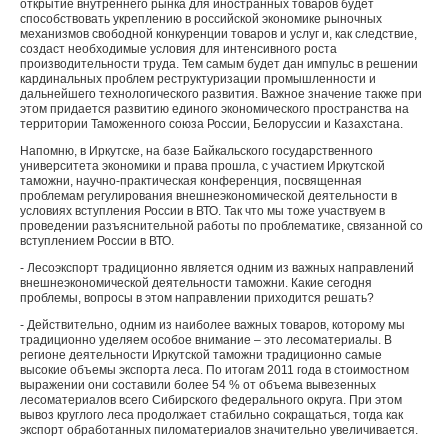
открытие внутреннего рынка для иностранных товаров будет
способствовать укреплению в российской экономике рыночных
механизмов свободной конкуренции товаров и услуг и, как следствие,
создаст необходимые условия для интенсивного роста
производительности труда. Тем самым будет дан импульс в решении
кардинальных проблем реструктуризации промышленности и
дальнейшего технологического развития. Важное значение также при
этом придается развитию единого экономического пространства на
территории Таможенного союза России, Белоруссии и Казахстана.
Напомню, в Иркутске, на базе Байкальского государственного
университета экономики и права прошла, с участием Иркутской
таможни, научно-практическая конференция, посвященная
проблемам регулирования внешнеэкономической деятельности в
условиях вступления России в ВТО. Так что мы тоже участвуем в
проведении разъяснительной работы по проблематике, связанной со
вступлением России в ВТО.
- Лесоэкспорт традиционно является одним из важных направлений
внешнеэкономической деятельности таможни. Какие сегодня
проблемы, вопросы в этом направлении приходится решать?
- Действительно, одним из наиболее важных товаров, которому мы
традиционно уделяем особое внимание – это лесоматериалы. В
регионе деятельности Иркутской таможни традиционно самые
высокие объемы экспорта леса. По итогам 2011 года в стоимостном
выражении они составили более 54 % от объема вывезенных
лесоматериалов всего Сибирского федерального округа. При этом
вывоз круглого леса продолжает стабильно сокращаться, тогда как
экспорт обработанных пиломатериалов значительно увеличивается.