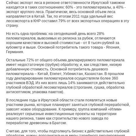
Сейчас экспорт леса в регионе ответственности Иркутской таможни
находится в таких соотношениях: 60% - это пиломатериалы, а 40% -
экспорт круглого леса. Практически, весь основной объем леса
направляется в Китай. Так, по итогам 2011 года удельный вес
лесоэкспорта в КНР составил 79% от всех экспортных операциях в эту
страну.
Но есть одна проблема: на сегодняшний день всего 28%
пиломатериалов, вывозимых из региона за рубеж, отличаются
хорошим качеством и высокой стоимостью - от 8 тысяч рублей за
кубометр и выше. Основной потребитель такого товара - Япония,
Германия.
Остальные 72% от общего объема декларируемого пиломатериала
имеет недостаточную (грубую) обработку, и, как следствие, низкую
добавленную стоимость. Основной потребитель дешевого
пиломатериала – Китай, Египет, Узбекистан, Казахстан. В прошлом
году декларирование пиломатериалов осуществляли более 360
участников ВЭД. Из них всего лишь 14% занимаются действительно
глубокой обработкой лесоматериалов (строгание, сушка, обработка
антисептиком, упаковка пакетов).
В последние годы в Иркутской области стали появляться новые
участники рынка, которые планирует заняться глубокой переработкой,
завозят новое оборудование. К примеру, группа компаний «Илим»
реализует серьезные инвестиционные проекты на территории
нашего региона, такие как строительство нового завода по
переработке древесины в Братске.
Считаю, для того, чтобы подтолкнуть бизнес к действительно глубокой
обработке, нужны дополнительные меры тарифного регулирования.