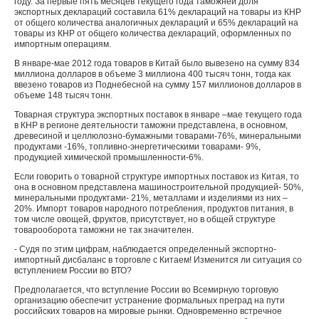
году. За первые пять месяцев текущего года таможней доля
экспортных деклараций составила 61% деклараций на товары из КНР
от общего количества аналогичных деклараций и 65% деклараций на
товары из КНР от общего количества деклараций, оформленных по
импортным операциям.
В январе-мае 2012 года товаров в Китай было вывезено на сумму 834
миллиона долларов в объеме 3 миллиона 400 тысяч тонн, тогда как
ввезено товаров из Поднебесной на сумму 157 миллионов долларов в
объеме 148 тысяч тонн.
Товарная структура экспортных поставок в январе –мае текущего года
в КНР в регионе деятельности таможни представлена, в основном,
древесиной и целлюлозно-бумажными товарами-76%, минеральными
продуктами -16%, топливно-энергетическими товарами- 9%,
продукцией химической промышленности-6%.
Если говорить о товарной структуре импортных поставок из Китая, то
она в основном представлена машиностроительной продукцией- 50%,
минеральными продуктами- 21%, металлами и изделиями из них –
20%. Импорт товаров народного потребления, продуктов питания, в
том числе овощей, фруктов, присутствует, но в общей структуре
товарооборота таможни не так значителен.
- Судя по этим цифрам, наблюдается определенный экспортно-
импортный дисбаланс в торговле с Китаем! Изменится ли ситуация со
вступлением России во ВТО?
Предполагается, что вступление России во Всемирную торговую
организацию обеспечит устранение формальных преград на пути
российских товаров на мировые рынки. Одновременно встречное