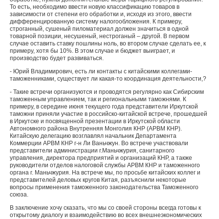
То есть, необходимо ввести новую классификацию товаров в
зависимости от степени его обработки и, исходя из этого, ввести
дифференцированную систему налогообложения. К примеру,
строганный, сушеный пиломатериал должен значиться в одной
товарной позиции, несушеный, нестроганый – другой. В первом
случае оставить ставку пошлины ноль, во втором случае сделать ее, к
примеру, хотя бы 10%. В этом случае и бюджет выиграет, и
производство будет развиваться.
- Юрий Владимирович, есть ли контакты с китайскими коллегами-
таможенниками, существует ли какая-то координация деятельности,?
- Такие встречи организуются и проводятся регулярно как Сибирским
таможенным управлением, так и региональными таможнями. К
примеру, в середине июня текущего года представители Иркутской
таможни приняли участие в российско-китайской встрече, прошедшей
в Иркутске и посвященной презентации в Иркутской области
Автономного района Внутренняя Монголия КНР (АРВМ КНР).
Китайскую делегацию возглавлял начальник Департамента
Коммерции АРВМ КНР г-н Ли Ваньчжун. Во встрече участвовали
представители администрации г.Маньчжурия, санитарного
управления, директора предприятий и организаций КНР, а также
руководители отделов налоговой службы АРВМ КНР и таможенного
органа г. Маньчжурия. На встрече мы, по просьбе китайских коллег и
представителей деловых кругов Китая, разъяснили некоторые
вопросы применения таможенного законодательства Таможенного
союза.
В заключение хочу сказать, что мы со своей стороны всегда готовы к
открытому диалогу и взаимодействию во всех внешнеэкономических