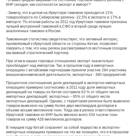
- В каких цифрах выражается состояние торговли нашего региона с
КНР сегодня, как соотносятся экспорт и импорт?
- Замечу, что в целом на Иркутскую таможню приходится 21%
товарооборота по Сибирскому региону -22,5% в экспорте и 17% в
импорте. По итогам работы за 2011 год Иркутская таможня признана
лучшей внутренней таможней в СФО и второй среди лучших
аналогичных таможен в России.
Таможенная статистика свидетельствует, что активный интерес,
проявляемый к Иркутской области со стороны Китая, позволяет
говорить о том, что наш регион рассматривается восточным соседом
как важный стратегический партнер.
При этом в наших торговых отношениях экспорт значительно
преобладает над импортом. Так, в прошлом году в импортных
операциях с китайскими партнерами приняли участие 284 участника
внешнеэкономической деятельности, экспортных - 380 предприятий.
Процентное соотношение доли деклараций в экспортно-импортных
операциях примерно соотносимо: в 2011 году доля импортных
деклараций на товары из Китая составила 63 % от общего числа
импортных деклараций; экспортных – 65% от общего числа
экспортных деклараций. Однако, с территории региона было вывезено
товаров вывезено на сумму более двух миллиардов долларов в
объеме восьми миллионов тонн. Тогда как в регион ответственности
Иркутской таможни из КНР было ввезено всего 434 тысячи тонн
товаров на сумму 428 миллионов долларов.
В текущем году Китай сохраняет за собой лидерство в экспортно-
импортных операциях примерно на тех же позициях, что и в прошлом