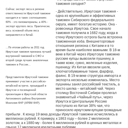
таможня сегодня?
Сейчас экспорт леса в регионе
- Действительно, Иркутская таможня -
ответственности Иркутской таможни
одна из крупнейших и эффективных
находится в таких соотношениях:
таможен Сибирского федерального
60% - это пиломатериалы, а 40% -
округа, имеет богатую историю. Она -
экспорт круглого леса. Практически,
ровесница Иркутска. Свое начало
весь основной объем леса
таможня получила в 1682 году, когда в
направляется в Китай.
стену Иркутского острога была встроена
таможенная изба. Внешнеторговые
отношения региона с Китаем и в то
...По итогам работы за 2011 год
время были наиболее важными. В 18-м
Иркутская таможня признана лучшей
веке в Китай через Иркутскую таможню
внутренней таможней в СФО и
русские купцы вывозили пушнину, а
второй среди лучших аналогичных
также кожи, сукно, железные изделия,
таможен в России...
пшеницу. Из Китая ввозили шелк,
хлопчатобумажные ткани, фарфор,
фаянс. В 19-м веке структура импорта и
Представители Иркутской таможни
экспорта несколько изменилась. Место
принимают участие в российско-
пушнины занял российский текстиль, а
китайской встрече, прошедшей в
место шелка – китайский чай. Через
Иркутске и посвященной
столицу Восточной Сибири пролегал
презентации в Иркутской области
знаменитый «Чайный путь», через
Автономного района Внутренняя
Иркутск в Центральную Россию
Монголия КНР (АРВМ КНР).
поступало из Китая 38% чая, что
приносило иркутским купцам громадные
прибыли . К концу 19 века доходы Иркутской таможни исчислялись в
миллионах рублей. К примеру, к 1863 году – более 2 миллионов
золотом, а к 1880-му - более 6 миллионов рублей в ценных металлах и
свыше 12 миллионов кредитными рублями.