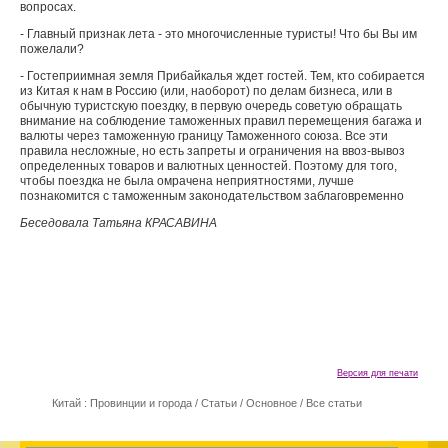
вопросах.
- Главный признак лета - это многочисленные туристы! Что бы Вы им
пожелали?
- Гостеприимная земля Прибайкалья ждет гостей. Тем, кто собирается
из Китая к нам в Россию (или, наоборот) по делам бизнеса, или в
обычную туристскую поездку, в первую очередь советую обращать
внимание на соблюдение таможенных правил перемещения багажа и
валюты через таможенную границу Таможенного союза. Все эти
правила несложные, но есть запреты и ограничения на ввоз-вывоз
определенных товаров и валютных ценностей. Поэтому для того,
чтобы поездка не была омрачена неприятностями, лучше
познакомится с таможенным законодательством заблаговременно
Беседовала Татьяна КРАСАВИНА
Версия для печати
Китай : Провинции и города
/
Статьи
/
Основное
/
Все статьи