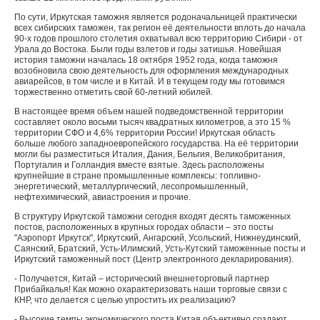
По сути, Иркутская таможня является родоначальницей практически
всех сибирских таможен, так регион её деятельности вплоть до начала
90-х годов прошлого столетия охватывал всю территорию Сибири - от
Урала до Востока. Были годы взлетов и годы затишья. Новейшая
история таможни началась 18 октября 1952 года, когда таможня
возобновила свою деятельность для оформления международных
авиарейсов, в том числе и в Китай. И в текущем году мы готовимся
торжественно отметить свой 60-летний юбилей.
В настоящее время объем нашей подведомственной территории
составляет около восьми тысяч квадратных километров, а это 15 %
территории СФО и 4,6% территории России! Иркутская область
больше любого западноевропейского государства. На её территории
могли бы разместиться Италия, Дания, Бельгия, Великобритания,
Португалия и Голландия вместе взятые. Здесь расположены
крупнейшие в стране промышленные комплексы: топливно-
энергетический, металлургический, лесопромышленный,
нефтехимический, авиастроения и прочие.
В структуру Иркутской таможни сегодня входят десять таможенных
постов, расположенных в крупных городах области – это посты
"Аэропорт Иркутск", Иркутский, Ангарский, Усольский, Нижнеудинский,
Саянский, Братский, Усть-Илимский, Усть-Кутский таможенные посты и
Иркутский таможенный пост (Центр электронного декларирования).
- Получается, Китай – исторический внешнеторговый партнер
Прибайкалья! Как можно охарактеризовать наши торговые связи с
КНР, что делается с целью упростить их реализацию?
- Высокие темпы экономического роста Китая объективно создают