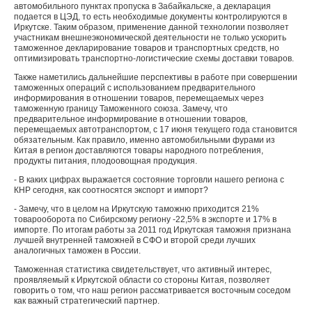
автомобильного пунктах пропуска в Забайкальске, а декларация
подается в ЦЭД, то есть необходимые документы контролируются в
Иркутске. Таким образом, применение данной технологии позволяет
участникам внешнеэкономической деятельности не только ускорить
таможенное декларирование товаров и транспортных средств, но
оптимизировать транспортно-логистические схемы доставки товаров.
Также наметились дальнейшие перспективы в работе при совершении
таможенных операций с использованием предварительного
информирования в отношении товаров, перемещаемых через
таможенную границу Таможенного союза. Замечу, что
предварительное информирование в отношении товаров,
перемещаемых автотранспортом, с 17 июня текущего года становится
обязательным. Как правило, именно автомобильными фурами из
Китая в регион доставляются товары народного потребления,
продукты питания, плодоовощная продукция.
- В каких цифрах выражается состояние торговли нашего региона с
КНР сегодня, как соотносятся экспорт и импорт?
- Замечу, что в целом на Иркутскую таможню приходится 21%
товарооборота по Сибирскому региону -22,5% в экспорте и 17% в
импорте. По итогам работы за 2011 год Иркутская таможня признана
лучшей внутренней таможней в СФО и второй среди лучших
аналогичных таможен в России.
Таможенная статистика свидетельствует, что активный интерес,
проявляемый к Иркутской области со стороны Китая, позволяет
говорить о том, что наш регион рассматривается восточным соседом
как важный стратегический партнер.