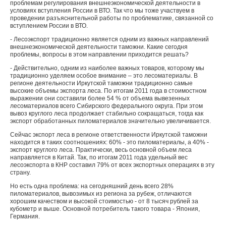
проблемам регулирования внешнеэкономической деятельности в
условиях вступления России в ВТО. Так что мы тоже участвуем в
проведении разъяснительной работы по проблематике, связанной со
вступлением России в ВТО.
- Лесоэкспорт традиционно является одним из важных направлений
внешнеэкономической деятельности таможни. Какие сегодня
проблемы, вопросы в этом направлении приходится решать?
- Действительно, одним из наиболее важных товаров, которому мы
традиционно уделяем особое внимание – это лесоматериалы. В
регионе деятельности Иркутской таможни традиционно самые
высокие объемы экспорта леса. По итогам 2011 года в стоимостном
выражении они составили более 54 % от объема вывезенных
лесоматериалов всего Сибирского федерального округа. При этом
вывоз круглого леса продолжает стабильно сокращаться, тогда как
экспорт обработанных пиломатериалов значительно увеличивается.
Сейчас экспорт леса в регионе ответственности Иркутской таможни
находится в таких соотношениях: 60% - это пиломатериалы, а 40% -
экспорт круглого леса. Практически, весь основной объем леса
направляется в Китай. Так, по итогам 2011 года удельный вес
лесоэкспорта в КНР составил 79% от всех экспортных операциях в эту
страну.
Но есть одна проблема: на сегодняшний день всего 28%
пиломатериалов, вывозимых из региона за рубеж, отличаются
хорошим качеством и высокой стоимостью - от 8 тысяч рублей за
кубометр и выше. Основной потребитель такого товара - Япония,
Германия.