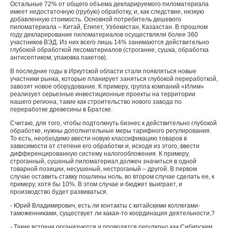
Остальные 72% от общего объема декларируемого пиломатериала
имеет недостаточную (грубую) обработку, и, как следствие, низкую
добавленную стоимость. Основной потребитель дешевого
пиломатериала – Китай, Египет, Узбекистан, Казахстан. В прошлом
году декларирование пиломатериалов осуществляли более 360
участников ВЭД. Из них всего лишь 14% занимаются действительно
глубокой обработкой лесоматериалов (строгание, сушка, обработка
антисептиком, упаковка пакетов).
В последние годы в Иркутской области стали появляться новые
участники рынка, которые планирует заняться глубокой переработкой,
завозят новое оборудование. К примеру, группа компаний «Илим»
реализует серьезные инвестиционные проекты на территории
нашего региона, такие как строительство нового завода по
переработке древесины в Братске.
Считаю, для того, чтобы подтолкнуть бизнес к действительно глубокой
обработке, нужны дополнительные меры тарифного регулирования.
То есть, необходимо ввести новую классификацию товаров в
зависимости от степени его обработки и, исходя из этого, ввести
дифференцированную систему налогообложения. К примеру,
строганный, сушеный пиломатериал должен значиться в одной
товарной позиции, несушеный, нестроганый – другой. В первом
случае оставить ставку пошлины ноль, во втором случае сделать ее, к
примеру, хотя бы 10%. В этом случае и бюджет выиграет, и
производство будет развиваться.
- Юрий Владимирович, есть ли контакты с китайскими коллегами-
таможенниками, существует ли какая-то координация деятельности,?
- Такие встречи организуются и проводятся регулярно как Сибирским