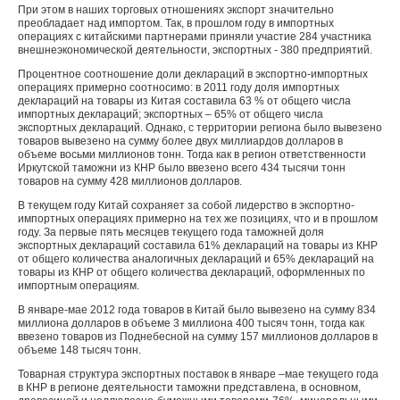
При этом в наших торговых отношениях экспорт значительно
преобладает над импортом. Так, в прошлом году в импортных
операциях с китайскими партнерами приняли участие 284 участника
внешнеэкономической деятельности, экспортных - 380 предприятий.
Процентное соотношение доли деклараций в экспортно-импортных
операциях примерно соотносимо: в 2011 году доля импортных
деклараций на товары из Китая составила 63 % от общего числа
импортных деклараций; экспортных – 65% от общего числа
экспортных деклараций. Однако, с территории региона было вывезено
товаров вывезено на сумму более двух миллиардов долларов в
объеме восьми миллионов тонн. Тогда как в регион ответственности
Иркутской таможни из КНР было ввезено всего 434 тысячи тонн
товаров на сумму 428 миллионов долларов.
В текущем году Китай сохраняет за собой лидерство в экспортно-
импортных операциях примерно на тех же позициях, что и в прошлом
году. За первые пять месяцев текущего года таможней доля
экспортных деклараций составила 61% деклараций на товары из КНР
от общего количества аналогичных деклараций и 65% деклараций на
товары из КНР от общего количества деклараций, оформленных по
импортным операциям.
В январе-мае 2012 года товаров в Китай было вывезено на сумму 834
миллиона долларов в объеме 3 миллиона 400 тысяч тонн, тогда как
ввезено товаров из Поднебесной на сумму 157 миллионов долларов в
объеме 148 тысяч тонн.
Товарная структура экспортных поставок в январе –мае текущего года
в КНР в регионе деятельности таможни представлена, в основном,