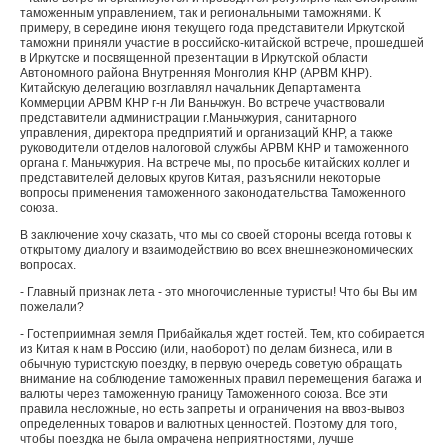
таможенным управлением, так и региональными таможнями. К
примеру, в середине июня текущего года представители Иркутской
таможни приняли участие в российско-китайской встрече, прошедшей
в Иркутске и посвященной презентации в Иркутской области
Автономного района Внутренняя Монголия КНР (АРВМ КНР).
Китайскую делегацию возглавлял начальник Департамента
Коммерции АРВМ КНР г-н Ли Ваньчжун. Во встрече участвовали
представители администрации г.Маньчжурия, санитарного
управления, директора предприятий и организаций КНР, а также
руководители отделов налоговой службы АРВМ КНР и таможенного
органа г. Маньчжурия. На встрече мы, по просьбе китайских коллег и
представителей деловых кругов Китая, разъяснили некоторые
вопросы применения таможенного законодательства Таможенного
союза.
В заключение хочу сказать, что мы со своей стороны всегда готовы к
открытому диалогу и взаимодействию во всех внешнеэкономических
вопросах.
- Главный признак лета - это многочисленные туристы! Что бы Вы им
пожелали?
- Гостеприимная земля Прибайкалья ждет гостей. Тем, кто собирается
из Китая к нам в Россию (или, наоборот) по делам бизнеса, или в
обычную туристскую поездку, в первую очередь советую обращать
внимание на соблюдение таможенных правил перемещения багажа и
валюты через таможенную границу Таможенного союза. Все эти
правила несложные, но есть запреты и ограничения на ввоз-вывоз
определенных товаров и валютных ценностей. Поэтому для того,
чтобы поездка не была омрачена неприятностями, лучше