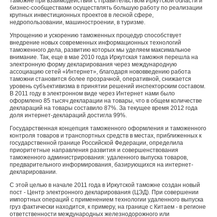
таможне при взаимодействии с Правительством Иркутской области и
бизнес-сообществами осуществлять большую работу по реализации
крупных инвестиционных проектов в лесной сфере,
недропользовании, машиностроении, в туризме.
Упрощению и ускорению таможенных процедур способствует
внедрение новых современных информационных технологий
таможенного дела, развитию которых мы уделяем максимальное
внимание. Так, еще в мае 2010 года Иркутская таможня перешла на
электронную форму декларирования через международную
ассоциацию сетей «Интернет», благодаря нововведению работа
таможни становится более прозрачной, оперативной, снижается
уровень субъективизма в принятии решений инспекторским составом.
В 2011 году в электронном виде через Интернет нами было
оформлено 85 тысяч декларации на товары, что в общем количестве
деклараций на товары составило 87%. За текущее время 2012 года
доля интернет-деклараций достигла 99%.
Государственная концепция таможенного оформления и таможенного
контроля товаров и транспортных средств в местах, приближенных к
государственной границе Российской Федерации, определила
приоритетные направления развития и совершенствования
таможенного администрирования: удаленного выпуска товаров,
предварительного информирования, базирующихся на интернет-
декларировании.
С этой целью в начале 2011 года в Иркутской таможне создан новый
пост - Центр электронного декларирования (ЦЭД). При совершении
импортных операций с применением технологии удаленного выпуска
груз фактически находится, к примеру, на границе с Китаем - в регионе
ответственности международных железнодорожного или