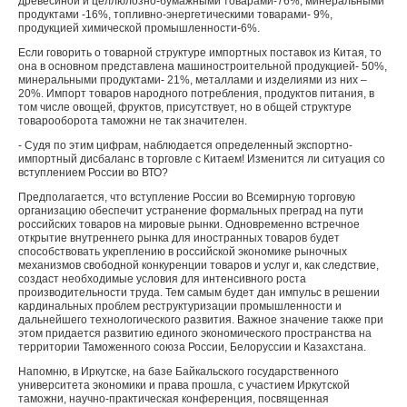
древесиной и целлюлозно-бумажными товарами-76%, минеральными
продуктами -16%, топливно-энергетическими товарами- 9%,
продукцией химической промышленности-6%.
Если говорить о товарной структуре импортных поставок из Китая, то
она в основном представлена машиностроительной продукцией- 50%,
минеральными продуктами- 21%, металлами и изделиями из них –
20%. Импорт товаров народного потребления, продуктов питания, в
том числе овощей, фруктов, присутствует, но в общей структуре
товарооборота таможни не так значителен.
- Судя по этим цифрам, наблюдается определенный экспортно-
импортный дисбаланс в торговле с Китаем! Изменится ли ситуация со
вступлением России во ВТО?
Предполагается, что вступление России во Всемирную торговую
организацию обеспечит устранение формальных преград на пути
российских товаров на мировые рынки. Одновременно встречное
открытие внутреннего рынка для иностранных товаров будет
способствовать укреплению в российской экономике рыночных
механизмов свободной конкуренции товаров и услуг и, как следствие,
создаст необходимые условия для интенсивного роста
производительности труда. Тем самым будет дан импульс в решении
кардинальных проблем реструктуризации промышленности и
дальнейшего технологического развития. Важное значение также при
этом придается развитию единого экономического пространства на
территории Таможенного союза России, Белоруссии и Казахстана.
Напомню, в Иркутске, на базе Байкальского государственного
университета экономики и права прошла, с участием Иркутской
таможни, научно-практическая конференция, посвященная