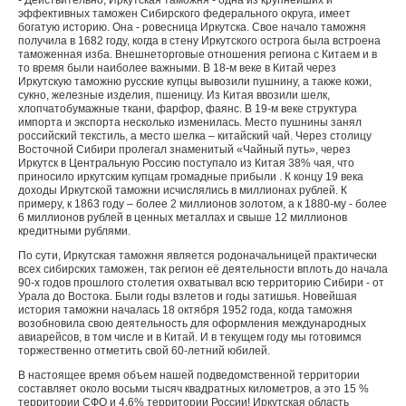
- Действительно, Иркутская таможня - одна из крупнейших и
эффективных таможен Сибирского федерального округа, имеет
богатую историю. Она - ровесница Иркутска. Свое начало таможня
получила в 1682 году, когда в стену Иркутского острога была встроена
таможенная изба. Внешнеторговые отношения региона с Китаем и в
то время были наиболее важными. В 18-м веке в Китай через
Иркутскую таможню русские купцы вывозили пушнину, а также кожи,
сукно, железные изделия, пшеницу. Из Китая ввозили шелк,
хлопчатобумажные ткани, фарфор, фаянс. В 19-м веке структура
импорта и экспорта несколько изменилась. Место пушнины занял
российский текстиль, а место шелка – китайский чай. Через столицу
Восточной Сибири пролегал знаменитый «Чайный путь», через
Иркутск в Центральную Россию поступало из Китая 38% чая, что
приносило иркутским купцам громадные прибыли . К концу 19 века
доходы Иркутской таможни исчислялись в миллионах рублей. К
примеру, к 1863 году – более 2 миллионов золотом, а к 1880-му - более
6 миллионов рублей в ценных металлах и свыше 12 миллионов
кредитными рублями.
По сути, Иркутская таможня является родоначальницей практически
всех сибирских таможен, так регион её деятельности вплоть до начала
90-х годов прошлого столетия охватывал всю территорию Сибири - от
Урала до Востока. Были годы взлетов и годы затишья. Новейшая
история таможни началась 18 октября 1952 года, когда таможня
возобновила свою деятельность для оформления международных
авиарейсов, в том числе и в Китай. И в текущем году мы готовимся
торжественно отметить свой 60-летний юбилей.
В настоящее время объем нашей подведомственной территории
составляет около восьми тысяч квадратных километров, а это 15 %
территории СФО и 4,6% территории России! Иркутская область