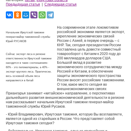
Категория:
Китай
,
Иркутская область
Предыдущая статья
|
Следующая статья
На современном этапе локомотивом
российской экономики является экспорт,
Начальник Иркутской таможни
укрепление экономических связей
генерал-майор таможенной службы
России с Азией, в первую очередь – с
Юрий РУСАКОВ
КНР. Так, сегодня президентом России
поставлена цель довести совместный
товарооборот с Китаем к 2020 году до
Сейчас экспорт леса в регионе
200 миллиардов долларов США.
ответственности Иркутской таможни
Большой вклад в развитие
находится в таких соотношениях:
экономического сотрудничества между
60% - это пиломатериалы, а 40% -
Россией и Китаем, в обеспечение
экспорт круглого леса. Практически,
защиты экономического пространства
весь основной объем леса
России вносят российские таможенники.
направляется в Китай
О том, какое место сегодня во
внешнеэкономических связях
Приангарья занимает «китайское» направление, о перспективах
дальнейшего развития внешнеэкономической деятельности в регионе
нам рассказывает начальник Иркутской таможни генерал-майор
таможенной службы Юрий Русаков.
- Юрий Владимирович, Иркутская таможня, которую Вы возглавляете,
является одной из старейших в России. Что представляет собой
Иркутская таможня сегодня?