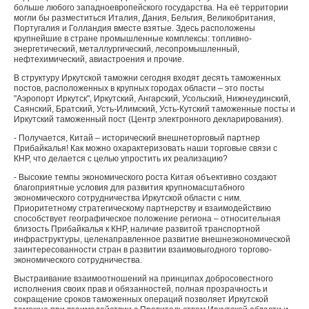
больше любого западноевропейского государства. На её территории
могли бы разместиться Италия, Дания, Бельгия, Великобритания,
Португалия и Голландия вместе взятые. Здесь расположены
крупнейшие в стране промышленные комплексы: топливно-
энергетический, металлургический, лесопромышленный,
нефтехимический, авиастроения и прочие.
В структуру Иркутской таможни сегодня входят десять таможенных
постов, расположенных в крупных городах области – это посты
"Аэропорт Иркутск", Иркутский, Ангарский, Усольский, Нижнеудинский,
Саянский, Братский, Усть-Илимский, Усть-Кутский таможенные посты и
Иркутский таможенный пост (Центр электронного декларирования).
- Получается, Китай – исторический внешнеторговый партнер
Прибайкалья! Как можно охарактеризовать наши торговые связи с
КНР, что делается с целью упростить их реализацию?
- Высокие темпы экономического роста Китая объективно создают
благоприятные условия для развития крупномасштабного
экономического сотрудничества Иркутской области с ним.
Приоритетному стратегическому партнерству и взаимодействию
способствует географическое положение региона – относительная
близость Прибайкалья к КНР, наличие развитой транспортной
инфраструктуры, целенаправленное развитие внешнеэкономической
заинтересованности стран в развитии взаимовыгодного торгово-
экономического сотрудничества.
Выстраивание взаимоотношений на принципах добросовестного
исполнения своих прав и обязанностей, полная прозрачность и
сокращение сроков таможенных операций позволяет Иркутской