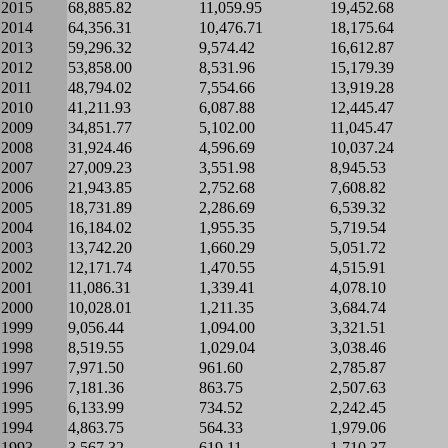
2015
68,885.82
11,059.95
19,452.68
2014
64,356.31
10,476.71
18,175.64
2013
59,296.32
9,574.42
16,612.87
2012
53,858.00
8,531.96
15,179.39
2011
48,794.02
7,554.66
13,919.28
2010
41,211.93
6,087.88
12,445.47
2009
34,851.77
5,102.00
11,045.47
2008
31,924.46
4,596.69
10,037.24
2007
27,009.23
3,551.98
8,945.53
2006
21,943.85
2,752.68
7,608.82
2005
18,731.89
2,286.69
6,539.32
2004
16,184.02
1,955.35
5,719.54
2003
13,742.20
1,660.29
5,051.72
2002
12,171.74
1,470.55
4,515.91
2001
11,086.31
1,339.41
4,078.10
2000
10,028.01
1,211.35
3,684.74
1999
9,056.44
1,094.00
3,321.51
1998
8,519.55
1,029.04
3,038.46
1997
7,971.50
961.60
2,785.87
1996
7,181.36
863.75
2,507.63
1995
6,133.99
734.52
2,242.45
1994
4,863.75
564.33
1,979.06
1993
3,567.32
619.11
1,710.37