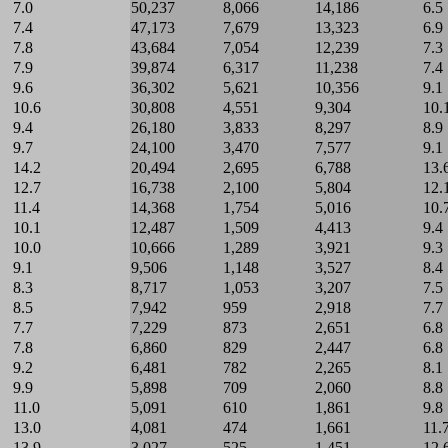
7.0
50,237
8,066
14,186
6.5
7.4
47,173
7,679
13,323
6.9
7.8
43,684
7,054
12,239
7.3
7.9
39,874
6,317
11,238
7.4
9.6
36,302
5,621
10,356
9.1
10.6
30,808
4,551
9,304
10.
9.4
26,180
3,833
8,297
8.9
9.7
24,100
3,470
7,577
9.1
14.2
20,494
2,695
6,788
13.
12.7
16,738
2,100
5,804
12.
11.4
14,368
1,754
5,016
10.
10.1
12,487
1,509
4,413
9.4
10.0
10,666
1,289
3,921
9.3
9.1
9,506
1,148
3,527
8.4
8.3
8,717
1,053
3,207
7.5
8.5
7,942
959
2,918
7.7
7.7
7,229
873
2,651
6.8
7.8
6,860
829
2,447
6.8
9.2
6,481
782
2,265
8.1
9.9
5,898
709
2,060
8.8
11.0
5,091
610
1,861
9.8
13.0
4,081
474
1,661
11.
13.9
3,027
525
1,451
12.