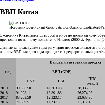
Китайская медицина
ВВП Китая
Источник Всемирный банк: data.worldbank.org/indicator
Экономика Китая является второй в мире по номинальному объем
превзошла по данному показателю Италию (2000г.), Францию (200
Данные за предыдущие годы регулярно пересматриваются в сто
данным ВВП каждого года проводится предварительный расчёт, 
Валовый внутренний продукт
год
ВВП (GDP)
ППС
CNY
USD
межд.$
2019
99,086.50
14,363.48
28,335.53
2018
91,928.11
13,891.88
26,274.93
2017
83,203.59
12,323.17
23,633.36
2016
74,639.51
11,237.00
21,312.18