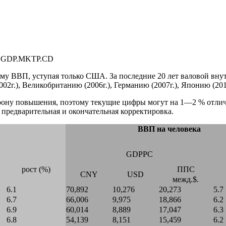
/NY.GDP.MKTP.CD
у ВВП, уступая только США. За последние 20 лет валовой внутр
2г.), Великобританию (2006г.), Германию (2007г.), Японию (2010
рону повышения, поэтому текущие цифры могут на 1—2 % отлич
предварительная и окончательная корректировка.
ВВП на человека
GDPPC
рост (%)
ППС
CNY
USD
межд.$.
6.1
70,892
10,276
20,273
5.7
6.7
66,006
9,975
18,866
6.2
6.9
60,014
8,889
17,047
6.3
6.8
54,139
8,151
15,459
6.2