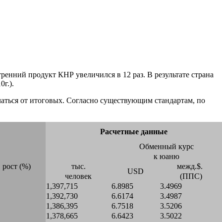
енний продукт КНР увеличился в 12 раз. В результате страна
г.).
аться от итоговых. Согласно существующим стандартам, по
Расчетные данные
Обменный курс
к юаню
рост (%)
тыс.
межд.$.
USD
человек
(ППС)
1,397,715
6.8985
3.4969
1,392,730
6.6174
3.4987
1,386,395
6.7518
3.5206
1,378,665
6.6423
3.5022