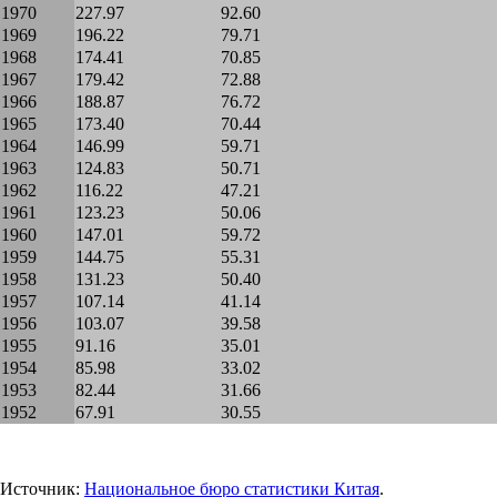
1970
227.97
92.60
1969
196.22
79.71
1968
174.41
70.85
1967
179.42
72.88
1966
188.87
76.72
1965
173.40
70.44
1964
146.99
59.71
1963
124.83
50.71
1962
116.22
47.21
1961
123.23
50.06
1960
147.01
59.72
1959
144.75
55.31
1958
131.23
50.40
1957
107.14
41.14
1956
103.07
39.58
1955
91.16
35.01
1954
85.98
33.02
1953
82.44
31.66
1952
67.91
30.55
Источник:
Национальное бюро статистики Китая
.