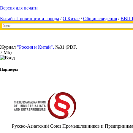
Версия для печати
Китай : Провинции и города
/
О Китае
/
Общие сведения
/
ВВП 
Журнал
"Россия и Китай",
№31 (PDF,
7 Mb)
Партнеры
Русско-Азиатский Союз Промышленников и Предпринима