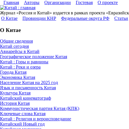
Главная
Авторы
Организации
Гостевая
О проекте
Журнал «Россия и Китай» издается в рамках проекта «Евразийс
О Китае
Провинции КНР
Федеральные округа РФ
Статьи
О Китае
Общие сведения
Китай сегодня
Авиарейсы в Китай
Географическое положение Китая
Китай : Горы и равнины
Китай : Реки и озера
Города Китая
Экономика Китая
Население Китая на 2025 год
Язык и письменность Китая
Культура Китая
Китайский кинематограф
История Китая
Коммунистическая партия Китая (КПК)
Ключевые слова Китая
Китай : Религия и вероисповедание
Китайский Новый год