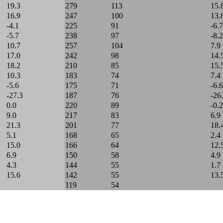
19.3
279
113
15.
16.9
247
100
13.
-4.1
225
91
-6.7
-5.7
238
97
-8.2
10.7
257
104
7.9
17.0
242
98
14.
18.2
210
85
15.
10.3
183
74
7.4
-5.6
175
71
-6.6
-27.3
187
76
-26
0.0
220
89
-0.2
9.0
217
83
6.9
21.3
201
77
18.
5.1
168
65
2.4
15.0
166
64
12.
6.9
150
58
4.9
4.3
144
55
1.7
15.6
142
55
13.
119
54