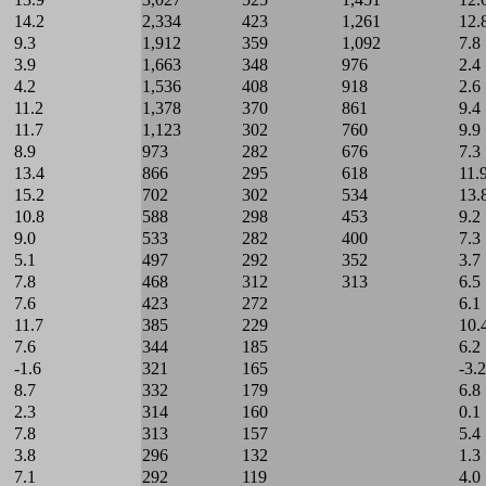
14.2
2,334
423
1,261
12.
9.3
1,912
359
1,092
7.8
3.9
1,663
348
976
2.4
4.2
1,536
408
918
2.6
11.2
1,378
370
861
9.4
11.7
1,123
302
760
9.9
8.9
973
282
676
7.3
13.4
866
295
618
11.
15.2
702
302
534
13.
10.8
588
298
453
9.2
9.0
533
282
400
7.3
5.1
497
292
352
3.7
7.8
468
312
313
6.5
7.6
423
272
6.1
11.7
385
229
10.
7.6
344
185
6.2
-1.6
321
165
-3.2
8.7
332
179
6.8
2.3
314
160
0.1
7.8
313
157
5.4
3.8
296
132
1.3
7.1
292
119
4.0