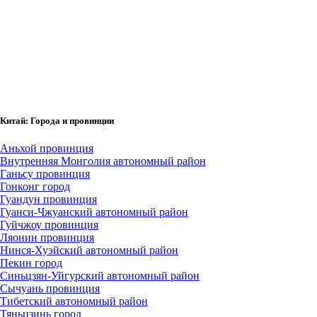
Китай: Города и провинции
Аньхой провинция
Внутренняя Монголия автономный район
Ганьсу провинция
Гонконг город
Гуандун провинция
Гуанси-Чжуанский автономный район
Гуйчжоу провинция
Ляонин провинция
Нинся-Хуэйский автономный район
Пекин город
Синьцзян-Уйгурский автономный район
Сычуань провинция
Тибетский автономный район
Тяньцзинь город