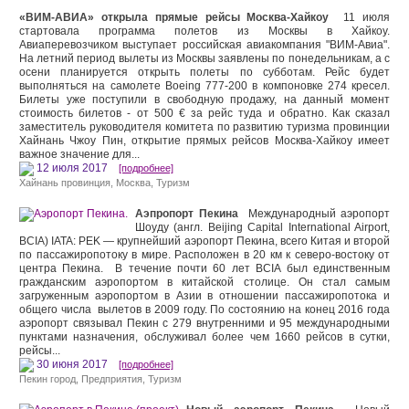
«ВИМ-АВИА» открыла прямые рейсы Москва-Хайкоу
11 июля
стартовала программа полетов из Москвы в Хайкоу.
Авиаперевозчиком выступает российская авиакомпания "ВИМ-Авиа".
На летний период вылеты из Москвы заявлены по понедельникам, а с
осени планируется открыть полеты по субботам. Рейс будет
выполняться на самолете Boeing 777-200 в компоновке 274 кресел.
Билеты уже поступили в свободную продажу, на данный момент
стоимость билетов - от 500 € за рейс туда и обратно. Как сказал
заместитель руководителя комитета по развитию туризма провинции
Хайнань Чжоу Пин, открытие прямых рейсов Москва-Хайкоу имеет
важное значение для...
12 июля 2017
[подробнее]
Хайнань провинция
,
Москва
,
Туризм
Аэпропорт Пекина
Международный аэропорт
Шоуду (англ. Beijing Capital International Airport,
BCIA) IATA: PEK — крупнейший аэропорт Пекина, всего Китая и второй
по пассажиропотоку в мире. Расположен в 20 км к северо-востоку от
центра Пекина. В течение почти 60 лет BCIA был единственным
гражданским аэропортом в китайской столице. Он стал самым
загруженным аэропортом в Азии в отношении пассажиропотока и
общего числа вылетов в 2009 году. По состоянию на конец 2016 года
аэропорт связывал Пекин с 279 внутренними и 95 международными
пунктами назначения, обслуживал более чем 1660 рейсов в сутки,
рейсы...
30 июня 2017
[подробнее]
Пекин город
,
Предприятия
,
Туризм