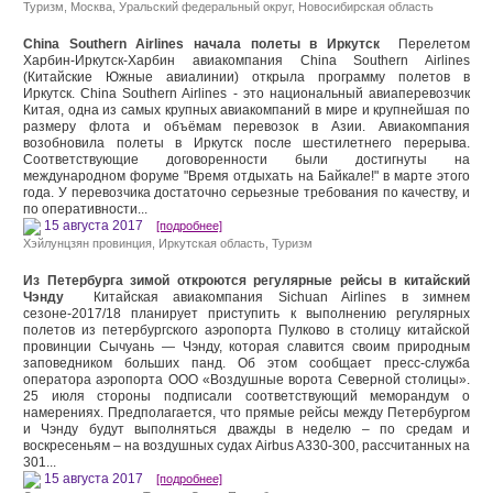
Туризм
,
Москва
, Уральский федеральный округ,
Новосибирская область
China Southern Airlines начала полеты в Иркутск
Перелетом
Харбин-Иркутск-Харбин авиакомпания China Southern Airlines
(Китайские Южные авиалинии) открыла программу полетов в
Иркутск. China Southern Airlines - это национальный авиаперевозчик
Китая, одна из самых крупных авиакомпаний в мире и крупнейшая по
размеру флота и объёмам перевозок в Азии. Авиакомпания
возобновила полеты в Иркутск после шестилетнего перерыва.
Соответствующие договоренности были достигнуты на
международном форуме "Время отдыхать на Байкале!" в марте этого
года. У перевозчика достаточно серьезные требования по качеству, и
по оперативности...
15 августа 2017
[подробнее]
Хэйлунцзян провинция
,
Иркутская область
,
Туризм
Из Петербурга зимой откроются регулярные рейсы в китайский
Чэнду
Китайская авиакомпания Sichuan Airlines в зимнем
сезоне-2017/18 планирует приступить к выполнению регулярных
полетов из петербургского аэропорта Пулково в столицу китайской
провинции Сычуань — Чэнду, которая славится своим природным
заповедником больших панд. Об этом сообщает пресс-служба
оператора аэропорта ООО «Воздушные ворота Северной столицы».
25 июля стороны подписали соответствующий меморандум о
намерениях. Предполагается, что прямые рейсы между Петербургом
и Чэнду будут выполняться дважды в неделю – по средам и
воскресеньям – на воздушных судах Airbus A330-300, рассчитанных на
301...
15 августа 2017
[подробнее]