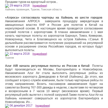
Продажи туров на курортный остров...
29 марта 2018
[подробнее]
Хайнань провинция
,
Туризм
,
Томская область
«Алроса» согласовала чартеры на Хайнань из шести городов
Авиакомпания АЛРОСА завершила процедуру аккредитации в
авиационных властях КНР и России для полетов в Китай на
нерегулярной основе. В настоящее время проводится согласование
условий полетов с аэропортами. В планах авиакомпании с 1 мая
начать чартерные полеты из аэропортов Барнаул, Томск, Кемерово,
Новокузнецк, Чита и Благовещенск на остров Хайнянь г.Санья. В
дальнейшем рассматривается получение разрешений на регулярной
основе и расширение списка Российских городов, из которых будут
выполняться полеты.
22 марта 2018
[подробнее]
Туризм
Azur AIR начала регулярные полеты из России в Китай
Полеты
будут производиться из Москвы, Екатеринбурга и Новосибирска.
Авиакомпания Azur Air стала выполнять регулярные рейсы из
московского аэропорта Домодедово в Китай (Хайнань). До этого, как
сообщают в пресс-службе компании, были только чартерные рейсы по
этому направлению. Возить пассажиров авиакомпания будет на
самолетах Boeing 767-300 дважды в неделю, с вылетами по четвергам
и воскресеньям в 7 часов 10 минут (московское время). Первый
регулярный рейс вылетел с полной загрузкой.Также полеты Azur Air на
Хайнань начинают совершаться из аэропортов Екатеринбурга и
Новосибирска. Из...
06 декабря 2017
[подробнее]