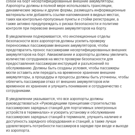
собой на борт несертифицированные внешние аккумуляторы.
Аэропорты должны в полной мере использовать трансляции,
динамические экраны и другие формы, размещать информационные
материалы или добавлять ссылки-напоминания в видных местах,
таких как контрольно-пропускные пункты и стойки регистрации, а
также активно предупреждать о рисках безопасности и политике
контроля при перевозке внешних аккумуляторов на борту.
В уведомлении подчеркивается, что инспекционные отделы
безопасности всех аэропортов должны усилить проверку
переносимых пассажирами внешних аккумуляторов, чтобы
предотвратить пронос пассажирами несертифицированных внешних
аккумуляторов на борт. Авиакомпании и аэропорты должны увеличить
количество сотрудников на месте проверки безопасности для
предоставления пассажирам инструкций и разъяснений по
обслуживанию. Должны быть созданы условия, чтобы пассажиры
могли оставить или передать на временное хранение внешние
аккумуляторы, а процедуры и процессы должны быть уточнены, чтобы
облегчить пассажирам отказ от внешних аккумуляторов или
временное их хранение и улучшить понимание и сотрудничество с
сотрудниками.
В уведомлении указывается, что все аэропорты должны
руководствоваться «Руководящими принципами строительства
пассажирских зарядных станций для портативных электронных
устройств в терминалах» и ускорить установку и обслуживание
пассажирских зарядных станций в терминале, улучшить наличие и
доступность зарядного оборудования и станций, а также лучше
удовлетворять потребности пассажиров в зарядке при входе и выходе
из аэропорта.