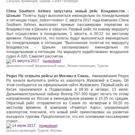
Сычуань провинция
,
Туризм
,
Санкт-Петербург
China Southern Airlines запустила новый рейс Владивосток -
Шэньян
Полеты будут выполняться еженедельно по понедельникам
и пятницам <sape_index><index> С августа 2017 года компания China
Southern Airlines выполняет прямые пассажирские перевозки из
Владивостока в Шеньян и обратно. Первый рейс по новому маршруту
был осуществлен в понедельник, 1 августа, в 00:22 по местному
времени. Планируется, что полеты будут выполняться еженедельно
по понедельникам и пятницам. "Выполнение полетов по маршруту
Владивосток - Шэньян запланировано еженедельно по
понедельникам и пятницам. На маршруте задействовано воздушное
судно А-320. Самолет рассчитан...
01 августа 2017
[подробнее]
Дальневосточный федеральный округ
,
Ляонин провинция
,
Туризм
Pegas Fly открыла рейсы из Москвы в Сиань.
Авиакомпания Pegas
Fly начала выполнять рейсы из аэропорта Жуковский в Сиань. Об
этом сообщается на официальном сайте Жуковского. Первый рейс из
Китая приземлился в Подмосковье в 08:30 в четверг, 13 июля.
Дальнемагистральный лайнер Boeing 767-300 будет летать по этому
направлению из России в еженедельном режиме в 15:35 по средам.
Обратный рейс отправляется из Сианя по четвергам в 00:20 по
местному времени. В компании «Рампорт Аэро», управляющей
аэропортом, пояснили, что новый рейс ориентирован на развитие
въездного туризма. Предполагается, что его основными пассажирами
станут...
14 июля 2017
[подробнее]
Шэньси провинция
,
Туризм
,
Москва