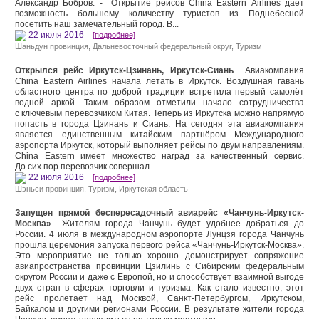
Александр Бобров. - Открытие рейсов China Eastern Airlines дает
возможность большему количеству туристов из Поднебесной
посетить наш замечательный город. В...
22 июля 2016
[подробнее]
Шаньдун провинция
,
Дальневосточный федеральный округ
,
Туризм
Открылся рейс Иркутск-Цзинань, Иркутск-Сиань
Авиакомпания
China Eastern Airlines начала летать в Иркутск. Воздушная гавань
областного центра по доброй традиции встретила первый самолёт
водной аркой. Таким образом отметили начало сотрудничества
с ключевым перевозчиком Китая. Теперь из Иркутска можно напрямую
попасть в города Цзинань и Сиань. На сегодня эта авиакомпания
является единственным китайским партнёром Международного
аэропорта Иркутск, который выполняет рейсы по двум направлениям.
China Eastern имеет множество наград за качественный сервис.
До сих пор перевозчик совершал...
22 июля 2016
[подробнее]
Шэньси провинция
,
Туризм
,
Иркутская область
Запущен прямой беспересадочный авиарейс «Чанчунь-Иркутск-
Москва»
Жителям города Чанчунь будет удобнее добраться до
России. 4 июля в международном аэропорте Лунцзя города Чанчунь
прошла церемония запуска первого рейса «Чанчунь-Иркутск-Москва».
Это мероприятие не только хорошо демонстрирует сопряжение
авиапространства провинции Цзилинь с Сибирским федеральным
округом России и даже с Европой, но и способствует взаимной выгоде
двух стран в сферах торговли и туризма. Как стало известно, этот
рейс пролетает над Москвой, Санкт-Петербургом, Иркутском,
Байкалом и другими регионами России. В результате жители города