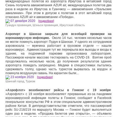
международных полетов из аэропорта Иркутска в китайский город
Сиань получила авиакомпания AZUR air, международных полетов два
раза в неделю из Иркутска в Гуанчжоу — авиакомпания «Уральские
авиалинии». При этом в допуске к полетам в этот китайский город
отказано AZUR air и авиакомпании «Победа».
07 декабря 2020
[подробнее]
Гуандун провинция
,
Шэньси провинция
,
Иркутская область
Аэропорт в Шанхае закрыли для всеобщей проверки на
коронавирусную инфекцию.
Около 14 тыс. человек несколько часов
не могли покинуть аэропорт Пудун в Шанхае. У одного из сотрудников
аэровокзала — мужчина работает в грузовом отделе — нашли
коронавирус. Администрация тут же перекрыла все выходы и входы в
здание, на подземной парковке организована лаборатория.
Пассажиров начали массово тестировать на COVID-19. Взятие проб
продолжалось несколько часов, до получения результатов здание
аэропорта покидать запрещено. Медики в спецкостюмах пытались
сдерживать толпу, однако часть туристов вырвалась за кордон и
покинула воздушную гавань. На карантин были...
23 ноября 2020
[подробнее]
Шанхай город
,
Туризм
«Аэрофлот» возобновляет рейсы в Гонконг с 19 ноября
«Аэрофлот» с 19 ноября возобновляет прерванные из-за пандемии
коронавирусной инфекции полеты в Гонконг, сообщает в Facebook
генеральное консульство РФ в этом специальном административном
районе Китая. В диппредставительстве отметили, что пассажирский
рейс SU-218/219 по маршруту Москва — Гонконг будет выполняться
один раз в неделю. «Продажа билетов уже открыта», — объявило