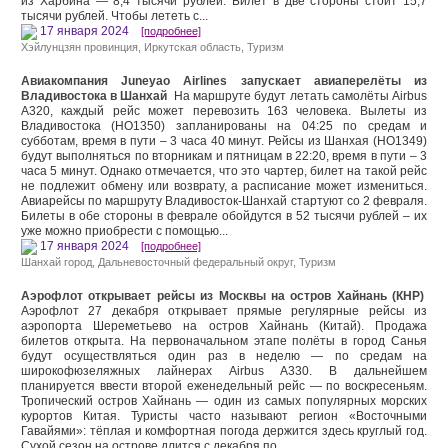
из Харбина — 8,4 тысячи рублей. Билет в две стороны стоит 15,7
тысячи рублей. Чтобы лететь с...
17 января 2024
[подробнее]
Хэйлунцзян провинция
,
Иркутская область
,
Туризм
Авиакомпания Juneyao Airlines запускает авиаперелёты из
Владивостока в Шанхай
На маршруте будут летать самолёты Airbus
А320, каждый рейс может перевозить 163 человека. Вылеты из
Владивостока (НО1350) запланированы на 04:25 по средам и
субботам, время в пути – 3 часа 40 минут. Рейсы из Шанхая (НО1349)
будут выполняться по вторникам и пятницам в 22:20, время в пути – 3
часа 5 минут. Однако отмечается, что это чартер, билет на такой рейс
не подлежит обмену или возврату, а расписание может измениться.
Авиарейсы по маршруту Владивосток-Шанхай стартуют со 2 февраля.
Билеты в обе стороны в феврале обойдутся в 52 тысячи рублей – их
уже можно приобрести с помощью...
17 января 2024
[подробнее]
Шанхай город
,
Дальневосточный федеральный округ
,
Туризм
Аэрофлот открывает рейсы из Москвы на остров Хайнань (КНР)
Аэрофлот 27 декабря открывает прямые регулярные рейсы из
аэропорта Шереметьево на остров Хайнань (Китай). Продажа
билетов открыта. На первоначальном этапе полёты в город Санья
будут осуществляться один раз в неделю — по средам на
широкофюзеляжных лайнерах Airbus A330. В дальнейшем
планируется ввести второй еженедельный рейс — по воскресеньям.
Тропический остров Хайнань — один из самых популярных морских
курортов Китая. Туристы часто называют регион «Восточными
Гавайями»: тёплая и комфортная погода держится здесь круглый год.
Сухой сезон на острове длится с декабря по...