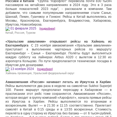
Россией и Китаем
"Группа "Аэрофлот" перевезла почти 830 тысяч
пассажиров на китайских направлениях в 2024 году. Это в 3 раза
больше показателей 2023 года", - рассказали в компании. Там
добавили, что самыми популярными направлениями стали Санья,
Шанхай, Пекин, Гуанчжоу и Гонконг. Рейсы в Китай выполнялись из
Москвы, Красноярска, Екатеринбурга, Владивостока, Хабаровска,
Иркутска, Новосибирска.
01 февраля 2025
[подробнее]
Китай
, Россия,
Туризм
«Уральские авиалинии» открывают рейсы на Хайнань из
Екатеринбурга
С 23 ноября авиакомпания «Уральские авиалинии»
приступает к выполнению чартерных рейсов по маршруту
Екатеринбург – Санья – Екатеринбург. Полёты будут выполняться
каждую субботу на лайнерах Airbus А320 с вылетом в 12:30 из
аэропорта Кольцово. По пути предполагается техническая посадка в
Иркутске для дозаправки.
13 ноября 2024
[подробнее]
Хайнань провинция
, Уральский федеральный округ
Авиакомпания «Россия» начинает летать из Иркутска в Харбин
Рейсы выполняются два раза в неделю на самолётах Sukhoi Superjet
100. Ранее маршрут предполагал пересадку в Хабаровске — в
прасписании этот рейс тоже сохраняется. Авиакомпания «Россия»,
которая входит в группу компаний «Аэрофлот», начала прямые рейсы
из Иркутска в Харбин. Рейсы выполняются по вторникам и
воскресеньям. Вылет — в 21:30 и 11:15 соответственно. Прилетает
самолёт в Китай в 0:15 среды и в 13:55 воскресенья. Стоимость
перелёта в одну сторону из Иркутска без багажа — от 6 тысяч рублей,