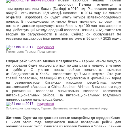
Новый аэропорт Пекина
Новый
аэропорт Пекина откроется в
пригороде столицы Дасинг (Daxing) в 2019 год. Реализация проекта
общей стоимостью 12,9 млрд.$ началась в 2014 году. На момент
открытия аэропорта он будет иметь четыре взлетно-посадочных
полосы. В последующем их число будет увеличено до семи, что
позволит довести пропускную способность до 100 млн. пассажиров в
год. Действующий международный аэропорт Пекина (BCIA) считается
вторым по загруженности в мире. Сейчас он обслуживает 94
миллиона пассажиров (при проектном потолке в 96 млн). К 2025 году...
27 июня 2017
[подробнее]
Пекин город
,
Туризм
,
Предприятия
Открыт рейс Sichuan Airlines Владивосток - Харбин
Рейсы между 2-
мя городами будут осуществляться по два раза в неделю в четверг
и субботу. С учетом новых рейсов количество вылетов
из Владивостока в Харбин возрастает до 7-ми в неделю. Это уже
третий перевозчик, летающий из Владивостока в крупнейший город
на северо-востоке Китайская народная республика, кроме
авиакомпаний «Аврора» и China Southern Airlines. В нынешнем году
в расписании аэропорта значительно возросло количество
интернациональных рейсов. На интернациональных воздушных
линиях с самого начала года было...
21 июня 2017
[подробнее]
Хэйлунцзян провинция
,
Туризм
,
Дальневосточный федеральный округ
Жителям Бурятии предлагают новые авиарейсы до городов Китая
С июля этого года запускаются новые чартерные рейсы для
организованных групп туристов из городов Хайлар и Эрлянь. Данный