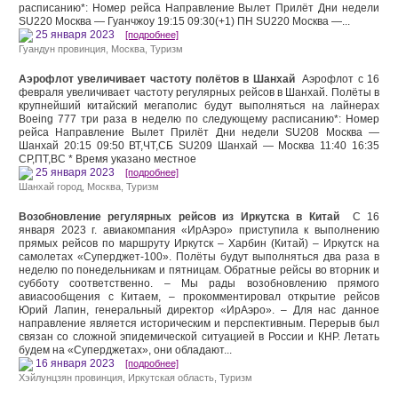
расписанию*: Номер рейса Направление Вылет Прилёт Дни недели
SU220 Москва — Гуанчжоу 19:15 09:30(+1) ПН SU220 Москва —...
25 января 2023
[подробнее]
Гуандун провинция
,
Москва
,
Туризм
Аэрофлот увеличивает частоту полётов в Шанхай
Аэрофлот c 16
февраля увеличивает частоту регулярных рейсов в Шанхай. Полёты в
крупнейший китайский мегаполис будут выполняться на лайнерах
Boeing 777 три раза в неделю по следующему расписанию*: Номер
рейса Направление Вылет Прилёт Дни недели SU208 Москва —
Шанхай 20:15 09:50 ВТ,ЧТ,СБ SU209 Шанхай — Москва 11:40 16:35
СР,ПТ,ВС * Время указано местное
25 января 2023
[подробнее]
Шанхай город
,
Москва
,
Туризм
Возобновление регулярных рейсов из Иркутска в Китай
С 16
января 2023 г. авиакомпания «ИрАэро» приступила к выполнению
прямых рейсов по маршруту Иркутск – Харбин (Китай) – Иркутск на
самолетах «Суперджет-100». Полёты будут выполняться два раза в
неделю по понедельникам и пятницам. Обратные рейсы во вторник и
субботу соответственно. – Мы рады возобновлению прямого
авиасообщения с Китаем, – прокомментировал открытие рейсов
Юрий Лапин, генеральный директор «ИрАэро». – Для нас данное
направление является историческим и перспективным. Перерыв был
связан со сложной эпидемической ситуацией в России и КНР. Летать
будем на «Суперджетах», они обладают...
16 января 2023
[подробнее]
Хэйлунцзян провинция
,
Иркутская область
,
Туризм