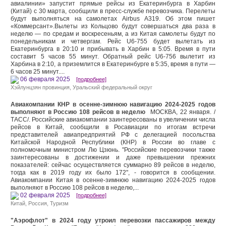
авиалинии» запустит прямые рейсы из Екатеринбурга в Харбин
(Китай) с 30 марта, сообщили в пресс-службе перевозчика. Перелеты
будут выполняться на самолетах Airbus A319. Об этом пишет
«Коммерсант».Вылеты из Кольцово будут совершаться два раза в
неделю — по средам и воскресеньям, а из Китая самолеты будут по
понедельникам и четвергам. Рейс U6-755 будет вылетать из
Екатеринбурга в 20:10 и прибывать в Харбин в 5:05. Время в пути
составит 5 часов 55 минут. Обратный рейс U6-756 вылетит из
Харбина в 2:10, а приземлится в Екатеринбурге в 5:35, время в пути —
6 часов 25 минут....
06 февраля 2025
[подробнее]
Хэйлунцзян провинция
, Уральский федеральный округ
Авиакомпании КНР в осенне-зимнюю навигацию 2024-2025 годов
выполняют в Россию 108 рейсов в неделю
МОСКВА, 22 января. /
ТАСС/. Российские авиакомпании заинтересованы в увеличении числа
рейсов в Китай, сообщили в Росавиации по итогам встречи
представителей авиапредприятий РФ с делегацией посольства
Китайской Народной Республики (КНР) в России во главе с
полномочным министром Лю Цзюнь. "Российские перевозчики также
заинтересованы в достижении и даже превышении прежних
показателей: сейчас осуществляется суммарно 89 рейсов в неделю,
тогда как в 2019 году их было 172", - говорится в сообщении.
Авиакомпании Китая в осенне-зимнюю навигацию 2024-2025 годов
выполняют в Россию 108 рейсов в неделю,...
02 февраля 2025
[подробнее]
Китай
, Россия,
Туризм
"Аэрофлот" в 2024 году утроил перевозки пассажиров между