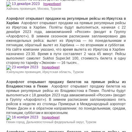
13 декабря 2023
[подробнее]
Хайнань провинция
,
Москва
,
Туризм
Аэрофлот открывает продажи на регулярные рейсы из Иркутска в
Харбин
Аэрофлот открывает продажи на прямые регулярные рейсы
из Иркутска в Харбин. Полёты будут выполняться, начиная с 22
декабря 2023 года, авиакомпанией «Россия» (входит в Группу
«Аэрофлот»). В зимнем сезонном расписании запланировано два
еженедельных рейса: вылет из Иркутска — по понедельникам и
пятницам, обратный вылет из Харбина — по вторникам и субботам.
На сайте компании указано, что время вылета из Иркутска в Харбин
назначено 23:30. Время в пути составляет 2 часа 45 минут. Рейсы
выполняет самолет Sukhoi SuperJet 100, стоимость билета в одну
сторону по тарифу «Эконом» — 16 тысяч...
23 ноября 2023
[подробнее]
Хэйлунцзян провинция
,
Иркутская область
,
Туризм
Аэрофлот открывает продажу билетов на прямые рейсы из
Владивостока в Пекин
Аэрофлот открывает продажу билетов на
прямые регулярные рейсы из Владивостока в Пекин. Полёты будут
выполняться с 18 декабря 2023 года авиакомпанией «Россия» (входит
в Группу «Аэрофлот»). В зимнем расписании запланировано пять
рейсов в неделю из столицы Приморья в Международный аэропорт
Пекин Дасин и в обратном направлении: по понедельникам, средам,
пятницам, субботам и воскресеньям.
16 ноября 2023
[подробнее]
Пекин город
,
Дальневосточный федеральный округ
,
Туризм