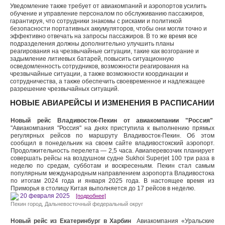
Уведомление также требует от авиакомпаний и аэропортов усилить
обучение и управление персоналом по обслуживанию пассажиров,
гарантируя, что сотрудники знакомы с рисками и политикой
безопасности портативных аккумуляторов, чтобы они могли точно и
эффективно отвечать на запросы пассажиров. В то же время все
подразделения должны дополнительно улучшить планы
реагирования на чрезвычайные ситуации, такие как возгорание и
задымление литиевых батарей, повысить ситуационную
осведомленность сотрудников, возможности реагирования на
чрезвычайные ситуации, а также возможности координации и
сотрудничества, а также обеспечить своевременное и надлежащее
разрешение чрезвычайных ситуаций.
НОВЫЕ АВИАРЕЙСЫ И ИЗМЕНЕНИЯ В РАСПИСАНИИ
Новый рейс Владивосток-Пекин от авиакомпании "Россия"
"Авиакомпания "Россия" на днях приступила к выполнению прямых
регулярных рейсов по маршруту Владивосток-Пекин. Об этом
сообщил в понедельник на своем сайте владивостокский аэропорт.
Продолжительность перелета — 2,5 часа. Авиаперевозчик планирует
совершать рейсы на воздушном судне Sukhoi Superjet 100 три раза в
неделю по средам, субботам и воскресеньям. Пекин стал самым
популярным международным направлением аэропорта Владивостока
по итогам 2024 года и января 2025 года. В настоящее время из
Приморья в столицу Китая выполняется до 17 рейсов в неделю.
20 февраля 2025
[подробнее]
Пекин город
,
Дальневосточный федеральный округ
Новый рейс из Екатеринбург в Харбин
Авиакомпания «Уральские