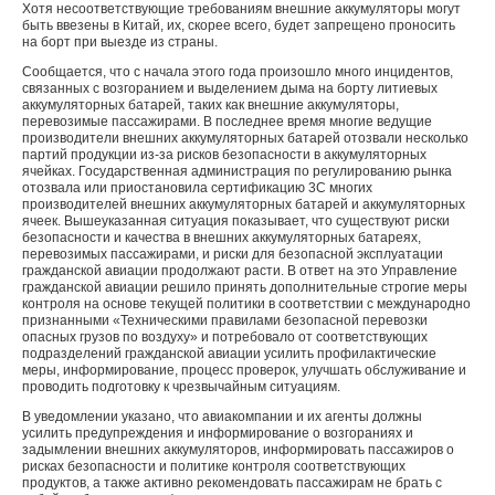
Хотя несоответствующие требованиям внешние аккумуляторы могут
быть ввезены в Китай, их, скорее всего, будет запрещено проносить
на борт при выезде из страны.
Сообщается, что с начала этого года произошло много инцидентов,
связанных с возгоранием и выделением дыма на борту литиевых
аккумуляторных батарей, таких как внешние аккумуляторы,
перевозимые пассажирами. В последнее время многие ведущие
производители внешних аккумуляторных батарей отозвали несколько
партий продукции из-за рисков безопасности в аккумуляторных
ячейках. Государственная администрация по регулированию рынка
отозвала или приостановила сертификацию 3C многих
производителей внешних аккумуляторных батарей и аккумуляторных
ячеек. Вышеуказанная ситуация показывает, что существуют риски
безопасности и качества в внешних аккумуляторных батареях,
перевозимых пассажирами, и риски для безопасной эксплуатации
гражданской авиации продолжают расти. В ответ на это Управление
гражданской авиации решило принять дополнительные строгие меры
контроля на основе текущей политики в соответствии с международно
признанными «Техническими правилами безопасной перевозки
опасных грузов по воздуху» и потребовало от соответствующих
подразделений гражданской авиации усилить профилактические
меры, информирование, процесс проверок, улучшать обслуживание и
проводить подготовку к чрезвычайным ситуациям.
В уведомлении указано, что авиакомпании и их агенты должны
усилить предупреждения и информирование о возгораниях и
задымлении внешних аккумуляторов, информировать пассажиров о
рисках безопасности и политике контроля соответствующих
продуктов, а также активно рекомендовать пассажирам не брать с