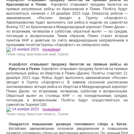
Аэрофлот открывает продажу билетов на прямые рейсы из
Красноярска в Пекин
Аэрофлот открывает продажу билетов на
прямые регулярные рейсы из Красноярска в Пекин. Полёты будут
выполняться, начиная с 19 декабря 2023 года. Оператор рейсов —
авиакомпания «Россия» (входит в Группу «Аэрофлот»).
Авиаперевозчик будет выполнять три рейса в неделю на самолётах
Boeing 737 из Красноярска в Международный аэропорт Пекин Дасин –
по вторникам, четвергам и субботам, обратный вылет — по средам,
пятницам и воскресеньям. Таким образом, Пекин станет вторым
пунктом КНР и девятым по счёту международным направлением в
программе полётов Группы «Аэрофлот» из сибирского хаба.
15 ноября 2023
[подробнее]
Пекин город
,
Красноярский край
,
Туризм
Аэрофлот открывает продажу билетов на прямые рейсы из
Иркутска в Пекин
Аэрофлот открывает продажу билетов на прямые
регулярные рейсы из Иркутска в Пекин (Дасин). Полёты стартуют 21
декабря 2023 года. Рейсы будет выполнять авиакомпания «Россия»
(входит в Группу «Аэрофлот»). В зимнем сезонном расписании
запланировано четыре рейса из Иркутска в Международный аэропорт
Пекин Дасин: по вторникам, четвергам, субботам и воскресеньям.
Обратный вылет из столицы КНР — по понедельникам, средам,
пятницам и воскресеньям. Полёты будут осуществляться на
самолётах Superjet 100.
14 ноября 2023
[подробнее]
Пекин город
,
Иркутская область
,
Туризм
Ожидается повышение размера топливного сбора в Китае
Китайские авиакомпании получили уведомление о повышении
размера топливного сбора на внутренних маршрутах. По данным First