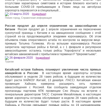
отсутствии характерных симптомов и истории близкого контакта с
больными COVID-19 прибывающие в Пекин лица на автобусах
аэропорта перевозятся в специальный...
23 марта 2020
[подробнее]
Пекин город
,
Справочная информация
Россия продлит до апреля ограничения на авиасообщение с
Китаем
Россия продлит до 1 апреля ограничения на пересечение
сухопутной границы с Китаем и на авиационное сообщение с этой
страной из-за продолжающейся эпидемии коронавируса. Об этом
объявила глава оперативного штаба по контролю за вирусом вице-
премьер Татьяна Голикова. Из-за вспышки коронавируса Россия
запретила чартерные рейсы в Китай, а с 1 февраля и регулярное
авиасообщение: остались только рейсы "Аэрофлота" и нескольких
китайских авиакомпаний с прибытием в терминал F "Шереметьево".
26 февраля 2020
[подробнее]
Туризм
Китайский остров Хайнань планирует увеличение числа прямых
авиарейсов в Россию
В настоящее время аэропорты острова
обслуживают в неделю 28 таких рейсов, в будущем их количество
будет расти ХАЙКОУ /Китай/, 13 декабря. /ТАСС/. Китайская южная
провинция Хайнань намерена расширить сеть прямого
авиасообщения с Россией. Как сообщила заведующая отделом
пропаганды парткома КПК провинции Сяо Инцзы на встрече с
генеральным директором ТАСС Сергеем Михайловым, в настоящее
время аэропорты острова обслуживают в неделю 28 таких рейсов, в
будущем их количество будет только расти. В настоящее время
Хайнань и Россию связывают прямые рейсы по 19 направлениям,