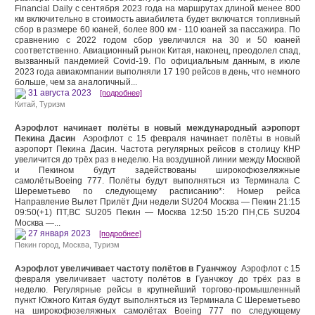
Financial Daily с сентября 2023 года на маршрутах длиной менее 800
км включительно в стоимость авиабилета будет включатся топливный
сбор в размере 60 юаней, более 800 км - 110 юаней за пассажира. По
сравнению с 2022 годом сбор увеличился на 30 и 50 юаней
соответственно. Авиационный рынок Китая, наконец, преодолел спад,
вызванный пандемией Covid-19. По официальным данным, в июле
2023 года авиакомпании выполняли 17 190 рейсов в день, что немного
больше, чем за аналогичный...
31 августа 2023
[подробнее]
Китай
,
Туризм
Аэрофлот начинает полёты в новый международный аэропорт
Пекина Дасин
Аэрофлот c 15 февраля начинает полёты в новый
аэропорт Пекина Дасин. Частота регулярных рейсов в столицу КНР
увеличится до трёх раз в неделю. На воздушной линии между Москвой
и Пекином будут задействованы широкофюзеляжные
самолётыBoeing 777. Полёты будут выполняться из Терминала С
Шереметьево по следующему расписанию*: Номер рейса
Направление Вылет Прилёт Дни недели SU204 Москва — Пекин 21:15
09:50(+1) ПТ,ВС SU205 Пекин — Москва 12:50 15:20 ПН,СБ SU204
Москва —...
27 января 2023
[подробнее]
Пекин город
,
Москва
,
Туризм
Аэрофлот увеличивает частоту полётов в Гуанчжоу
Аэрофлот c 15
февраля увеличивает частоту полётов в Гуанчжоу до трёх раз в
неделю. Регулярные рейсы в крупнейший торгово-промышленный
пункт Южного Китая будут выполняться из Терминала С Шереметьево
на широкофюзеляжных самолётах Boeing 777 по следующему