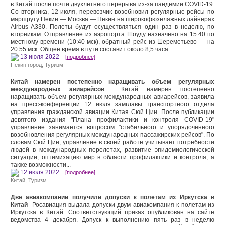
в Китай после почти двухлетнего перерыва из-за пандемии COVID-19.
Со вторника, 12 июля, перевозчик возобновил регулярные рейсы по
маршруту Пекин — Москва — Пекин на широкофюзеляжных лайнерах
Airbus A330. Полеты будут осуществляться один раз в неделю, по
вторникам. Отправление из аэропорта Шоуду назначено на 15:40 по
местному времени (10:40 мск), обратный рейс из Шереметьево — на
20:55 мск. Общее время в пути составит около 8,5 часа.
13 июля 2022
[подробнее]
Пекин город
,
Туризм
Китай намерен постепенно наращивать объем регулярных
международных авиарейсов
Китай намерен постепенно
наращивать объем регулярных международных авиарейсов, заявила
на пресс-конференции 12 июля замглавы транспортного отдела
управления гражданской авиации Китая Сюй Цин. После публикации
девятого издания "Плана профилактики и контроля COVID-19"
управление занимается вопросом "стабильного и упорядоченного
возобновления регулярных международных пассажирских рейсов". По
словам Сюй Цин, управление в своей работе учитывает потребности
людей в международных перелетах, развитие эпидемиологической
ситуации, оптимизацию мер в области профилактики и контроля, а
также возможности...
12 июля 2022
[подробнее]
Китай
,
Туризм
Две авиакомпании получили допуски к полётам из Иркутска в
Китай
Росавиация выдала допуски двум авиакомпания к полетам из
Иркутска в Китай. Соответствующий приказ опубликован на сайте
ведомства 4 декабря. Допуск к выполнению пять раз в неделю