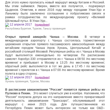
Для этого нужно прописать новый маршрут между Китаем и Россией.
Мы этим займемся. Уверен, вместе все получится, - подчеркнул
Цыденов. Отметим, в июне 2016 году между городами Улан-Удэ и
Ланьчжоу было заключено соглашение о побратимских связях в
рамках сотрудничества по международному проекту «Великий
Шёлковый путь». В Улан-Удэ...
12 апреля 2017
[подробнее]
Республика Бурятия
,
Туризм
,
Ганьсу провинция
Открыт прямой авиарейс Чанша -- Москва
В четверг в
международном аэропорту г. Чанша состоялась торжественная
церемония открытия прямого пассажирского авиасообщения между
китайским городом Чанша /пров. Хунань, Центральный Китай/ и
российской столицей Москвой. Регулярные рейсы из г. Чанша в Москву
будут выполнятся еженедельно по четвергам. По расписанию
самолет Аэробус-330 отправляется из г. Чанша в 08:50 /по местному
времени/ и прибывает в Москву в 13:25 /по местному времени/,
обратный рейс выполняется в тот же день в 17:45 / по местному
времени/ с прилетом в г. Чанша в 07:00 /по местному времени/. Время
полета в одну сторону...
12 апреля 2017
[подробнее]
Хунань провинция
,
Туризм
,
Москва
В расписании авиакомпании "Россия" появятся прямые рейсы из
Пулково в Пекин.
Это может случиться уже в ноябре. Напомним, что
"Россия" получила допуск на это направление вместо прекратившей
деятельность авиакомпании "Трансаэро", обслуживавшей этот
маршрут с июня 2015 года. Для путешественников из
Петербурга Пекин может быть интересен не только как O&D–