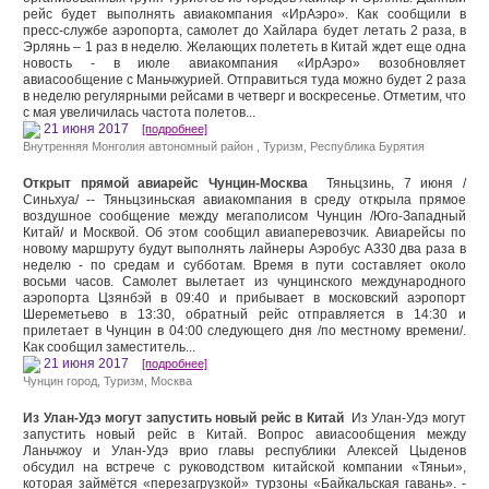
рейс будет выполнять авиакомпания «ИрАэро». Как сообщили в
пресс-службе аэропорта, самолет до Хайлара будет летать 2 раза, в
Эрлянь – 1 раз в неделю. Желающих полететь в Китай ждет еще одна
новость - в июле авиакомпания «ИрАэро» возобновляет
авиасообщение с Маньчжурией. Отправиться туда можно будет 2 раза
в неделю регулярными рейсами в четверг и воскресенье. Отметим, что
с мая увеличилась частота полетов...
21 июня 2017
[подробнее]
Внутренняя Монголия автономный район
,
Туризм
,
Республика Бурятия
Открыт прямой авиарейс Чунцин-Москва
Тяньцзинь, 7 июня /
Синьхуа/ -- Тяньцзиньская авиакомпания в среду открыла прямое
воздушное сообщение между мегаполисом Чунцин /Юго-Западный
Китай/ и Москвой. Об этом сообщил авиаперевозчик. Авиарейсы по
новому маршруту будут выполнять лайнеры Аэробус А330 два раза в
неделю - по средам и субботам. Время в пути составляет около
восьми часов. Самолет вылетает из чунцинского международного
аэропорта Цзянбэй в 09:40 и прибывает в московский аэропорт
Шереметьево в 13:30, обратный рейс отправляется в 14:30 и
прилетает в Чунцин в 04:00 следующего дня /по местному времени/.
Как сообщил заместитель...
21 июня 2017
[подробнее]
Чунцин город
,
Туризм
,
Москва
Из Улан-Удэ могут запустить новый рейс в Китай
Из Улан-Удэ могут
запустить новый рейс в Китай. Вопрос авиасообщения между
Ланьчжоу и Улан-Удэ врио главы республики Алексей Цыденов
обсудил на встрече с руководством китайской компании «Тяньи»,
которая займётся «перезагрузкой» турзоны «Байкальская гавань». -