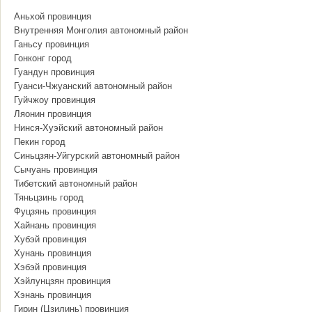
Аньхой провинция
Внутренняя Монголия автономный район
Ганьсу провинция
Гонконг город
Гуандун провинция
Гуанси-Чжуанский автономный район
Гуйчжоу провинция
Ляонин провинция
Нинся-Хуэйский автономный район
Пекин город
Синьцзян-Уйгурский автономный район
Сычуань провинция
Тибетский автономный район
Тяньцзинь город
Фуцзянь провинция
Хайнань провинция
Хубэй провинция
Хунань провинция
Хэбэй провинция
Хэйлунцзян провинция
Хэнань провинция
Гирин (Цзилинь) провинция