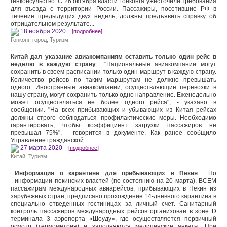
генконсульство. С 26 октября власти Гонконга ужесточили требования
для въезда с территории России. Пассажиры, посетившие РФ в
течение предыдущих двух недель, должны предъявить справку об
отрицательном результате...
18 ноября 2020
[подробнее]
Гонконг, город
,
Туризм
Китай дал указание авиакомпаниям оставить только один рейс в
неделю в каждую страну
"Национальные авиакомпании могут
сохранить в своем расписании только один маршрут в каждую страну.
Количество рейсов по таким маршрутам не должно превышать
одного. Иностранные авиакомпании, осуществляющие перевозки в
нашу страну, могут сохранить только одно направление. Еженедельно
может осуществляться не более одного рейса", - указано в
сообщении. "На всех прибывающих и убывающих из Китая рейсах
должны строго соблюдаться профилактические меры. Необходимо
гарантировать, чтобы коэффициент загрузки пассажиров не
превышал 75%", - говорится в документе. Как ранее сообщило
Управление гражданской...
27 марта 2020
[подробнее]
Китай
,
Туризм
Информация о карантине для прибывающих в Пекин
По
информации пекинских властей (по состоянию на 20 марта), ВСЕМ
пассажирам международных авиарейсов, прибывающих в Пекин из
зарубежных стран, предписано прохождение 14-дневного карантина в
специально отведенных гостиницах за личный счет. Санитарный
контроль пассажиров международных рейсов организован в зоне D
терминала 3 аэропорта «Шоуду», где осуществляется первичный
осмотр (термометрия) и заполняются медицинские анкеты. При