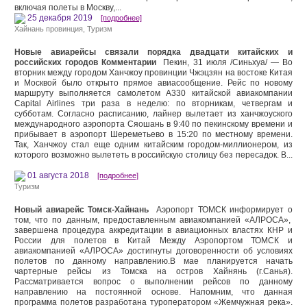
включая полеты в Москву,...
25 декабря 2019
[подробнее]
Хайнань провинция
,
Туризм
Новые авиарейсы связали порядка двадцати китайских и
российских городов Комментарии
Пекин, 31 июля /Синьхуа/ — Во
вторник между городом Ханчжоу провинции Чжэцзян на востоке Китая
и Москвой было открыто прямое авиасообщение. Рейс по новому
маршруту выполняется самолетом А330 китайской авиакомпании
Capital Airlines три раза в неделю: по вторникам, четвергам и
субботам. Согласно расписанию, лайнер вылетает из ханчжоуского
международного аэропорта Сяошань в 9:40 по пекинскому времени и
прибывает в аэропорт Шереметьево в 15:20 по местному времени.
Так, Ханчжоу стал еще одним китайским городом-миллионером, из
которого возможно вылететь в российскую столицу без пересадок. В...
01 августа 2018
[подробнее]
Туризм
Новый авиарейс Томск-Хайнань
Аэропорт ТОМСК информирует о
том, что по данным, предоставленным авиакомпанией «АЛРОСА»,
завершена процедура аккредитации в авиационных властях КНР и
России для полетов в Китай Между Аэропортом ТОМСК и
авиакомпанией «АЛРОСА» достигнуты договоренности об условиях
полетов по данному направлению.В мае планируется начать
чартерные рейсы из Томска на остров Хайнянь (г.Санья).
Рассматривается вопрос о выполнении рейсов по данному
направлению на постоянной основе. Напомним, что данная
программа полетов разработана туроператором «Жемчужная река».