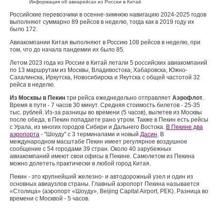
Информация об авиарейсах из России в Китай
Российские перевозчики в осенне-зимнюю навигацию 2024-2025 годов
выполняют суммарно 89 рейсов в неделю, тогда как в 2019 году их
было 172.
Авиакомпании Китая выполняют в Россию 108 рейсов в неделю, при
том, что до начала пандемии их было 85.
Летом 2023 года из России в Китай летали 5 российских авиакомпаний
по 13 маршрутам из Москвы, Владивостока, Хабаровска, Южно-
Сахалинска, Иркутска, Новосибирска и Якутска с общей частотой 32
рейса в неделю.
Из Москвы в Пекин
три рейса ежеднедельно отправляет
Аэрофлот
.
Время в пути - 7 часов 30 минут. Средняя стоимость билетов - 25-35
тыс. рублей. Из-за разницы во времени (5 часов), вылетев из Москвы
после обеда, в Пекин попадаете рано утром. Также в Пекин есть рейсы
с Урала, из многих городов Сибири и Дальнего Востока.
В Пекине два
аэропорта
- "Шоуду" с 3 терминалами и новый
Дасин
. В
международном масштабе Пекин имеет регулярное воздушное
сообщение с 54 городами 39 стран. Около 40 зарубежных
авиакомпаний имеют свои офисы в Пекине. Самолетом из Пекина
можно долететь практически в любой город Китая.
Пекин - это крупнейший железно- и автодорожный узел и один из
основных авиаузлов страны. Главный аэропорт Пекина называется
«Столица» (аэропорт «Шоуду», Beijing Capital Airport, PEK). Разница во
времени с Москвой - 5 часов.