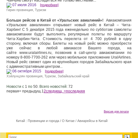
Чанчунь смогут насладиться не только местными...
07 июля 2016
[подробнее]
Гирин провинция
,
Туризм
Больше рейсов в Китай от «Уральских авиалиний»!
Авиакомпания
«Уральские авиалинии» открывает новый рейс в Китай – Чита-
Харбин! С 5 декабря 2015 года еженедельно по субботам самолеты
авиакомпании будут выполнять регулярные полеты по маршруту
Чита-Харбин-Чита. Стоимость перелета от 4 700 рублей в одну
сторону, включая сборы. Билеты на новый рейс можно приобрести
уже сейчас в любой авиакассе Вашего города, на
сайте www.uralairlines.ru, позвонив в call-центр авиакомпании по
номеру 8-800-7700-262 или через мобильное приложение UralAirlines.
Новый рейс свяжет один из крупнейших городов Забайкальского края
с административным центром...
06 октября 2015
[подробнее]
Хэйлунцзян провинция
,
Туризм
,
Забайкальский край
Новости с
1
по
50.
Всего новостей:
72
первая
< предыдущ.
1
2
следующ. >
последняя
Версия для печати
Китай : Провинции и города
/
О Китае
/
Авиарейсы в Китай