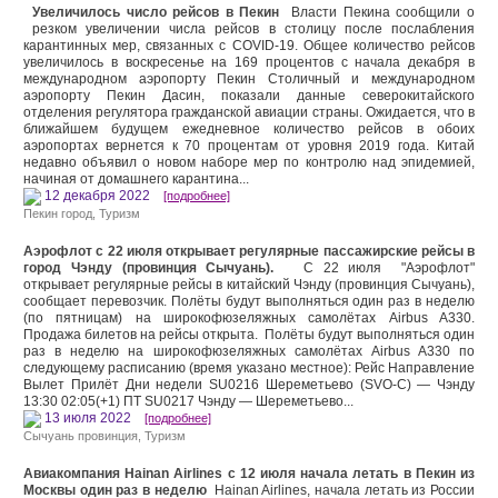
Увеличилось число рейсов в Пекин
Власти Пекина сообщили о
резком увеличении числа рейсов в столицу после послабления
карантинных мер, связанных с COVID-19. Общее количество рейсов
увеличилось в воскресенье на 169 процентов с начала декабря в
международном аэропорту Пекин Столичный и международном
аэропорту Пекин Дасин, показали данные северокитайского
отделения регулятора гражданской авиации страны. Ожидается, что в
ближайшем будущем ежедневное количество рейсов в обоих
аэропортах вернется к 70 процентам от уровня 2019 года. Китай
недавно объявил о новом наборе мер по контролю над эпидемией,
начиная от домашнего карантина...
12 декабря 2022
[подробнее]
Пекин город
,
Туризм
Аэрофлот с 22 июля открывает регулярные пассажирские рейсы в
город Чэнду (провинция Сычуань).
С 22 июля "Аэрофлот"
открывает регулярные рейсы в китайский Чэнду (провинция Сычуань),
сообщает перевозчик. Полёты будут выполняться один раз в неделю
(по пятницам) на широкофюзеляжных самолётах Airbus A330.
Продажа билетов на рейсы открыта. Полёты будут выполняться один
раз в неделю на широкофюзеляжных самолётах Airbus A330 по
следующему расписанию (время указано местное): Рейс Направление
Вылет Прилёт Дни недели SU0216 Шереметьево (SVO-C) — Чэнду
13:30 02:05(+1) ПТ SU0217 Чэнду — Шереметьево...
13 июля 2022
[подробнее]
Сычуань провинция
,
Туризм
Авиакомпания Hainan Airlines с 12 июля начала летать в Пекин из
Москвы один раз в неделю
Hainan Airlines, начала летать из России