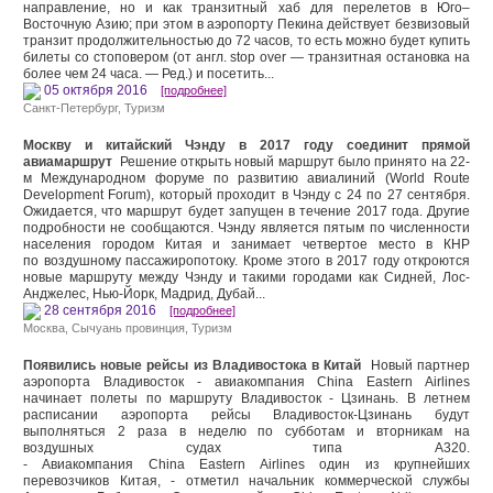
направление, но и как транзитный хаб для перелетов в Юго–
Восточную Азию; при этом в аэропорту Пекина действует безвизовый
транзит продолжительностью до 72 часов, то есть можно будет купить
билеты со стоповером (от англ. stop over — транзитная остановка на
более чем 24 часа. — Ред.) и посетить...
05 октября 2016
[подробнее]
Санкт-Петербург
,
Туризм
Москву и китайский Чэнду в 2017 году соединит прямой
авиамаршрут
Решение открыть новый маршрут было принято на 22-
м Международном форуме по развитию авиалиний (World Route
Development Forum), который проходит в Чэнду с 24 по 27 сентября.
Ожидается, что маршрут будет запущен в течение 2017 года. Другие
подробности не сообщаются. Чэнду является пятым по численности
населения городом Китая и занимает четвертое место в КНР
по воздушному пассажиропотоку. Кроме этого в 2017 году откроются
новые маршруту между Чэнду и такими городами как Сидней, Лос-
Анджелес, Нью-Йорк, Мадрид, Дубай...
28 сентября 2016
[подробнее]
Москва
,
Сычуань провинция
,
Туризм
Появились новые рейсы из Владивостока в Китай
Новый партнер
аэропорта Владивосток - авиакомпания China Eastern Airlines
начинает полеты по маршруту Владивосток - Цзинань. В летнем
расписании аэропорта рейсы Владивосток-Цзинань будут
выполняться 2 раза в неделю по субботам и вторникам на
воздушных судах типа A320.
- Авиакомпания China Eastern Airlines один из крупнейших
перевозчиков Китая, - отметил начальник коммерческой службы