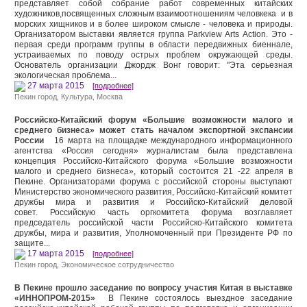
представляет собой собрание работ современных китайских
художников,посвященных сложным взаимоотношениям человкека и в
морских хищников и в более широком смысле - человека и природы.
Организатором выставки является группа Parkview Arts Action. Это -
первая среди программ группы в области передвижных биеннале,
устраиваемых по поводу острых проблем окружающей среды.
Основатель организации Джордж Вонг говорит: "Эта серьезная
экологическая проблема...
27 марта 2015
[подробнее]
Пекин город
,
Культура
,
Москва
Российско-Китайский форум «Большие возможности малого и
среднего бизнеса» может стать началом экспортной экспансии
России
16 марта на площадке международного информационного
агентства «Россия сегодня» журналистам была представлена
концепция Российско-Китайского форума «Большие возможности
малого и среднего бизнеса», который состоится 21 -22 апреля в
Пекине. Организаторами форума с российской стороны выступают
Министерство экономического развития, Российско-Китайский комитет
дружбы мира и развития и Российско-Китайский деловой
совет. Российскую часть оргкомитета форума возглавляет
председатель российской части Российско-Китайского комитета
дружбы, мира и развития, Уполномоченный при Президенте РФ по
защите...
17 марта 2015
[подробнее]
Пекин город
,
Экономическое сотрудничество
В Пекине прошло заседание по вопросу участия Китая в выставке
«ИННОПРОМ-2015»
В Пекине состоялось выездное заседание