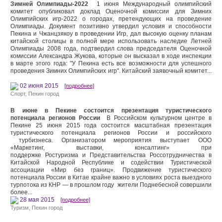
Зимней Олимпиады-2022
1 июня Международный олимпийский
комитет опубликовал доклад Оценочной комиссии для Зимних
Олимпийских игр-2022 о городах, претендующих на проведение
Олимпиады. Документ позитивно утвердил условия и способности
Пекина и Чжанцзякоу в проведении Игр, дал высокую оценку планам
китайской столицы в полной мере использовать наследие Летней
Олимпиады 2008 года, подтвердил слова председателя Оценочной
комиссии Александра Жукова, которые он высказал в ходе инспекции
в марте этого года: "У Пекина есть все возможности для успешного
проведения Зимних Олимпийских игр". Китайский заявочный комитет...
02 июня 2015
[подробнее]
Спорт
,
Пекин город
В июне в Пекине состоится презентация туристического
потенциала регионов России
В Российском культурном центре в
Пекине 25 июня 2015 года состоится масштабная презентация
туристического потенциала регионов России и российского
турбизнеса. Организатором мероприятия выступает ООО
«Маркетинг, выставки, консалтинг» при
поддержке Ростуризма и Представительства Россотрудничества в
Китайской Народной Республике и содействии Туристической
ассоциации «Мир без границ». Продвижение туристического
потенциала России в Китае крайне важно в условиях роста выездного
турпотока из КНР — в прошлом году жители Поднебесной совершили
более...
28 мая 2015
[подробнее]
Туризм
,
Пекин город