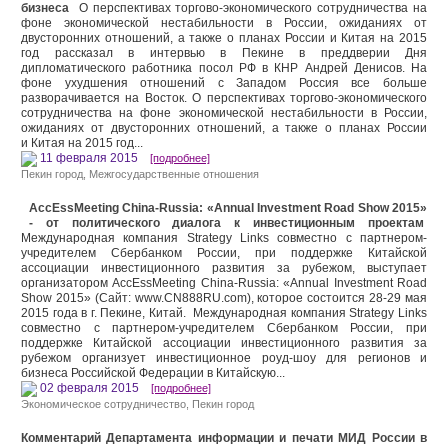
бизнеса
О перспективах торгово-экономического сотрудничества на
фоне экономической нестабильности в России, ожиданиях от
двусторонних отношений, а также о планах России и Китая на 2015
год рассказал в интервью в Пекине в преддверии Дня
дипломатического работника посол РФ в КНР Андрей Денисов. На
фоне ухудшения отношений с Западом Россия все больше
разворачивается на Восток. О перспективах торгово-экономического
сотрудничества на фоне экономической нестабильности в России,
ожиданиях от двусторонних отношений, а также о планах России
и Китая на 2015 год...
11 февраля 2015
[подробнее]
Пекин город
,
Межгосударственные отношения
AccEssMeeting China-Russia: «Annual Investment Road Show 2015»
- от политического диалога к инвестиционным проектам
Международная компания Strategy Links совместно с партнером-
учредителем Сбербанком России, при поддержке Китайской
ассоциации инвестиционного развития за рубежом, выступает
организатором AccEssMeeting China-Russia: «Annual Investment Road
Show 2015» (Сайт: www.CN888RU.com), которое состоится 28-29 мая
2015 года в г. Пекине, Китай. Международная компания Strategy Links
совместно с партнером-учредителем Сбербанком России, при
поддержке Китайской ассоциации инвестиционного развития за
рубежом организует инвестиционное роуд-шоу для регионов и
бизнеса Российской Федерации в Китайскую...
02 февраля 2015
[подробнее]
Экономическое сотрудничество
,
Пекин город
Комментарий Департамента информации и печати МИД России в