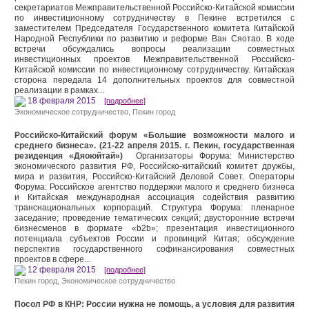
секретариатов Межправительственной Российско-Китайской комиссии
по инвестиционному сотрудничеству в Пекине встретился с
заместителем Председателя Государственного комитета Китайской
Народной Республики по развитию и реформе Ван Сяотао. В ходе
встречи обсуждались вопросы реализации совместных
инвестиционных проектов Межправительственной Российско-
Китайской комиссии по инвестиционному сотрудничеству. Китайская
сторона передала 14 дополнительных проектов для совместной
реализации в рамках...
18 февраля 2015
[подробнее]
Экономическое сотрудничество
,
Пекин город
Российско-Китайский форум «Большие возможности малого и
среднего бизнеса». (21-22 апреля 2015. г. Пекин, государственная
резиденция «Дяоюйтай»)
Организаторы Форума: Министерство
экономического развития РФ, Российско-китайский комитет дружбы,
мира и развития, Российско-Китайский Деловой Совет. Операторы
Форума: Российское агентство поддержки малого и среднего бизнеса
и Китайская международная ассоциация содействия развитию
транснациональных корпораций. Структура Форума: пленарное
заседание; проведение тематических секций; двусторонние встречи
бизнесменов в формате «b2b»; презентация инвестиционного
потенциала субъектов России и провинций Китая; обсуждение
перспектив государственного софинансирования совместных
проектов в сфере...
12 февраля 2015
[подробнее]
Пекин город
,
Экономическое сотрудничество
Посол РФ в КНР: России нужна не помощь, а условия для развития