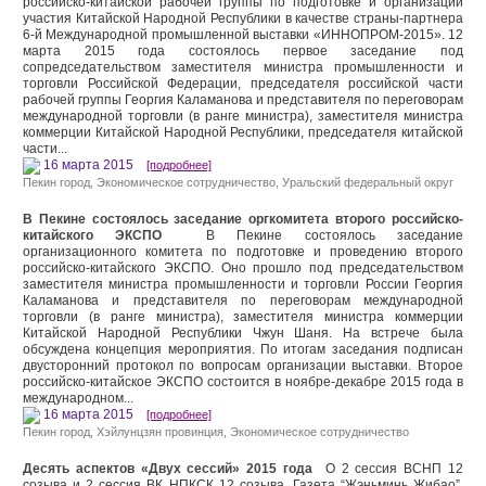
российско-китайской рабочей группы по подготовке и организации
участия Китайской Народной Республики в качестве страны-партнера
6-й Международной промышленной выставки «ИННОПРОМ-2015». 12
марта 2015 года состоялось первое заседание под
сопредседательством заместителя министра промышленности и
торговли Российской Федерации, председателя российской части
рабочей группы Георгия Каламанова и представителя по переговорам
международной торговли (в ранге министра), заместителя министра
коммерции Китайской Народной Республики, председателя китайской
части...
16 марта 2015
[подробнее]
Пекин город
,
Экономическое сотрудничество
, Уральский федеральный округ
В Пекине состоялось заседание оргкомитета второго российско-
китайского ЭКСПО
В Пекине состоялось заседание
организационного комитета по подготовке и проведению второго
российско-китайского ЭКСПО. Оно прошло под председательством
заместителя министра промышленности и торговли России Георгия
Каламанова и представителя по переговорам международной
торговли (в ранге министра), заместителя министра коммерции
Китайской Народной Республики Чжун Шаня. На встрече была
обсуждена концепция мероприятия. По итогам заседания подписан
двусторонний протокол по вопросам организации выставки. Второе
российско-китайское ЭКСПО состоится в ноябре-декабре 2015 года в
международном...
16 марта 2015
[подробнее]
Пекин город
,
Хэйлунцзян провинция
,
Экономическое сотрудничество
Десять аспектов «Двух сессий» 2015 года
О 2 сессия ВСНП 12
созыва и 2 сессия ВК НПКСК 12 созыва. Газета “Жэньминь Жибао”