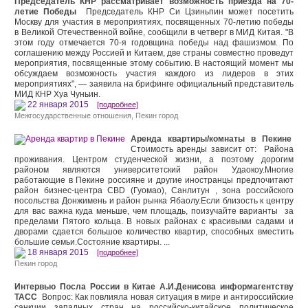
Председатель КНР рассматривает возможность приезда на 70-
летие Победы
Председатель КНР Си Цзиньпин может посетить
Москву для участия в мероприятиях, посвященных 70-летию победы
в Великой Отечественной войне, сообщили в четверг в МИД Китая. "В
этом году отмечается 70-я годовщина победы над фашизмом. По
соглашению между Россией и Китаем, две страны совместно проведут
мероприятия, посвященные этому событию. В настоящий момент мы
обсуждаем возможность участия каждого из лидеров в этих
мероприятиях", — заявила на брифинге официальный представитель
МИД КНР Хуа Чуньин.
22 января 2015
[подробнее]
Межгосударственные отношения
,
Пекин город
Аренда квартиры/комнаты в Пекине
Стоимость аренды зависит от: Района
проживания. Центром студенческой жизни, а поэтому дорогим
районом являются университетский район Удаокоу.Многие
работающие в Пекине россияне и другие иностранцы предпочитают
район бизнес-центра CBD (Гуомао), Санлитун , зона российского
посольства Донжимень и район рынка Ябаолу.Если близость к центру
для вас важна куда меньше, чем площадь, поизучайте варианты за
пределами Пятого кольца. В новых районах с красивыми садами и
дворами сдается большое количество квартир, способных вместить
большие семьи.Состояние квартиры. ...
18 января 2015
[подробнее]
Пекин город
Интервью Посла России в Китае А.И.Денисова информагентству
ТАСС
Вопрос: Как повлияла новая ситуация в мире и антироссийские
санкции западных стран на российско-китайское политическое