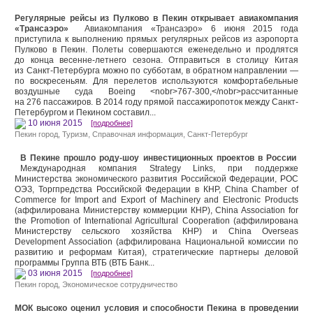
Регулярные рейсы из Пулково в Пекин открывает авиакомпания
«Трансаэро»
Авиакомпания «Трансаэро» 6 июня 2015 года
приступила к выполнению прямых регулярных рейсов из аэропорта
Пулково в Пекин. Полеты совершаются еженедельно и продлятся
до конца весенне-летнего сезона. Отправиться в столицу Китая
из Санкт-Петербурга можно по субботам, в обратном направлении —
по воскресеньям. Для перелетов используются комфортабельные
воздушные суда Boeing <nobr>767-300,</nobr>рассчитанные
на 276 пассажиров. В 2014 году прямой пассажиропоток между Санкт-
Петербургом и Пекином составил...
10 июня 2015
[подробнее]
Пекин город
,
Туризм
,
Справочная информация
,
Санкт-Петербург
В Пекине прошло роду-шоу инвестиционных проектов в России
Международная компания Strategy Links, при поддержке
Министерства экономического развития Российской Федерации, РОС
ОЭЗ, Торгпредства Российской Федерации в КНР, China Chamber of
Commerce for Import and Export of Machinery and Electronic Products
(аффилирована Министерству коммерции КНР), China Association for
the Promotion of International Agricultural Cooperation (аффилирована
Министерству сельского хозяйства КНР) и China Overseas
Development Association (аффилирована Национальной комиссии по
развитию и реформам Китая), стратегические партнеры деловой
программы Группа ВТБ (ВТБ Банк...
03 июня 2015
[подробнее]
Пекин город
,
Экономическое сотрудничество
МОК высоко оценил условия и способности Пекина в проведении