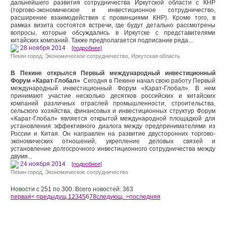
дальнейшего развития сотрудничества Иркутской области с КНР
(торгово-экономическое и инвестиционное сотрудничество,
расширение взаимодействия с провинциями КНР). Кроме того, в
рамках визита состоятся встречи, где будут детально рассмотрены
вопросы, которые обсуждались в Иркутске с представителями
китайских компаний. Также предполагается подписание ряда...
28 ноября 2014
[подробнее]
Пекин город
,
Экономическое сотрудничество
,
Иркутская область
В Пекине открылся Первый международный инвестиционный
Форум «Карат-Глобал»
Сегодня в Пекине начал свою работу Первый
международный инвестиционный Форум «Карат-Глобал». В нем
принимают участие несколько десятков российских и китайских
компаний различных отраслей промышленности, строительства,
сельского хозяйства, финансовых и инвестиционных структур Форум
«Карат-Глобал» является открытой международной площадкой для
установления эффективного диалога между предпринимателями из
России и Китая. Он направлен на развитие двусторонних торгово-
экономических отношений, укрепление деловых связей и
установление долгосрочного инвестиционного сотрудничества между
двумя...
24 ноября 2014
[подробнее]
Пекин город
,
Экономическое сотрудничество
Новости с
251
по
300.
Всего новостей:
363
первая
< предыдущ.
1
2
3
4
5
6
7
8
следующ. >
последняя