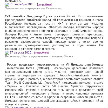
приводит к...
01 сентября 2015
[подробнее]
Экономическое сотрудничество
,
Пекин город
2–3 сентября Владимир Путин посетит Китай
По приглашению
Председателя Китайской Народной Республики Си Цзиньпина глава
Российского государства посетит КНР с визитом для участия
в торжествах, посвящённых 70-летию победы китайского народа
в войне сопротивления Японии и окончания Второй мировой войны.
Лидеры России и Китая также планируют провести переговоры.
Предполагается, что главы государств обсудят актуальные вопросы
развития двусторонних связей, прежде всего с точки зрения
реализации договорённостей, достигнутых в ходе визита Си
Цзиньпина в Россию в мае и встречи...
27 августа 2015
[подробнее]
Пекин город
,
Межгосударственные отношения
,
Москва
Россия представит инвестпроекты на VII Ярмарке зарубежных
инвестиций Китая (COIFair)
Российскую делегацию возглавит
бизнес-омбудсмен Борис Титов, участие представителей нашей
страны в мероприятии курирует Российско-Китайский комитет
дружбы, мира и развития, а оператором российского участия станет
Team Profit Consultant Ltd. Российской Федерации присвоен статус
«Страны – Почетного Гостя VII Сессии Ярмарки Зарубежных
Инвестиций». Россия в последние годы активно продвигает свой
инвестиционный потенциал в Китае, а инвестиционная ярмарка
COIFair – главное событие в сфере иностранных инвестиций Китая.
Ярмарка является платформой для выхода китайских предприятий за
пределы страны,...