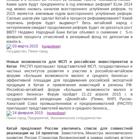
Какие шаги будут предприняты в год ключевых реформ? Если 2014
год можно назвать началом всестороннего углубления реформ, то
2015 является ключевым годом всестороннего углубления реформ.
Сколько шагов уже сделал Китай в процессе реформирования? Какой
перечень реформ будет выдвинут? Весь китайский народ с
нетерпением ожидает продолжения реформ. Будет ли урезаться рост
ВВП? Недавно Народный Банк Китая объявил о снижении с 5-го
февраля процента отчислений в резервный фонд по депозитам в
юанях в...
03 марта 2015
[подробнее]
Государство
,
Пекин город
Новые возможности для МСП и российских инвестпроектов в
Китае
РАСПП приглашает представителей МСП, государственных и
частных институтов развития к участию в российско-китайском
форуме «Большие возможности малого и среднего бизнеса» -
эффективной площадке для продвижения российской экспортной
продукции в Китае и привлечения инвестиций в регионы РФ.
Российско-китайский форум «Большие возможности малого и
среднего бизнеса» Форум пройдет 21-22 апреля 2015 г. в
государственной резиденции «Дяоюйтай» (Пекин, КНР) Русско-
Азиатский Союз промышленников и предпринимателей (РАСПП)
приглашает представителей малого и среднего бизнеса,...
24 февраля 2015
[подробнее]
Пекин город
,
Предприятия
,
Экономическое сотрудничество
Китай предложил России увеличить список для совместной
реализации на 14 проектов
Заместитель Министра экономического
развития России Станислав Воскресенский в рамках рабочих встреч