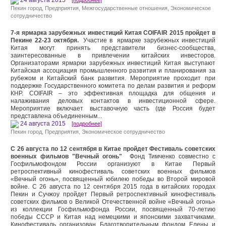
24 августа 2015
[подробнее]
Пекин город
,
Предприятия
,
Межгосударственные отношения
,
Экономическое
сотрудничество
7-я ярмарка зарубежных инвестиций Китая COIFAIR 2015 пройдет в
Пекине 22-23 октября.
Участие в ярмарке зарубежных инвестиций
Китая могут принять представители бизнес-сообщества,
заинтересованные в привлечении китайских инвесторов.
Организаторами ярмарки зарубежных инвестиций Китая выступают
Китайская ассоциация промышленного развития и планирования за
рубежом и Китайский банк развития. Мероприятие проходит при
поддержке Государственного комитета по делам развития и реформ
КНР. COIFAIR – это эффективная площадка для общения и
налаживания деловых контактов в инвестиционной сфере.
Мероприятие включает выставочную часть (где Россия будет
представлена объединенным...
24 августа 2015
[подробнее]
Пекин город
,
Предприятия
,
Экономическое сотрудничество
С 26 августа по 12 сентября в Китае пройдет Фестиваль советских
военных фильмов "Вечный огонь"
Фонд Тимченко совместно с
Госфильмофондом России организуют в Китае Первый
ретроспективный кинофестиваль советских военных фильмов
«Вечный огонь», посвященный юбилею победы во Второй мировой
войне. С 26 августа по 12 сентября 2015 года в китайских городах
Пекин и Сучжоу пройдет Первый ретроспективный кинофестиваль
советских фильмов о Великой Отечественной войне «Вечный огонь»
из коллекции Госфильмофонда России, посвященный 70-летию
победы СССР и Китая над немецкими и японскими захватчиками.
Кинофестиваль организован Благотворительным фондом Елены и