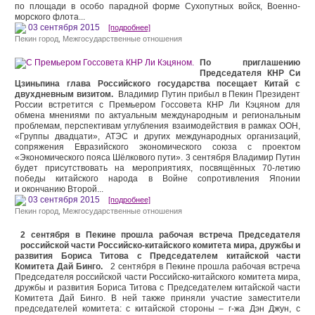
по площади в особо парадной форме Сухопутных войск, Военно-
морского флота...
03 сентября 2015
[подробнее]
Пекин город
,
Межгосударственные отношения
По приглашению
Председателя КНР Си
Цзиньпина глава Российского государства посещает Китай с
двухдневным визитом.
Владимир Путин прибыл в Пекин Президент
России встретится с Премьером Госсовета КНР Ли Кэцяном для
обмена мнениями по актуальным международным и региональным
проблемам, перспективам углубления взаимодействия в рамках ООН,
«Группы двадцати», АТЭС и других международных организаций,
сопряжения Евразийского экономического союза с проектом
«Экономического пояса Шёлкового пути». 3 сентября Владимир Путин
будет присутствовать на мероприятиях, посвящённых 70-летию
победы китайского народа в Войне сопротивления Японии
и окончанию Второй...
03 сентября 2015
[подробнее]
Пекин город
,
Межгосударственные отношения
2 сентября в Пекине прошла рабочая встреча Председателя
российской части Российско-китайского комитета мира, дружбы и
развития Бориса Титова с Председателем китайской части
Комитета Дай Бинго.
2 сентября в Пекине прошла рабочая встреча
Председателя российской части Российско-китайского комитета мира,
дружбы и развития Бориса Титова с Председателем китайской части
Комитета Дай Бинго. В ней также приняли участие заместители
председателей комитета: с китайской стороны – г-жа Дэн Джун, с