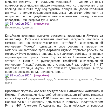
Министр культуры РФ Владимир Мединский. — Одним из ярких
примеров российско-китайского гуманитарного сотрудничества стал
прошедший в 2013 году Год туризма, придавший дополнительный
импульс не только расширению взаимных туристских обменов и их
географии, но и углублению взаимопонимания между нашими
народами». Министр культуры России...
28 ноября 2014
[подробнее]
Пекин город
,
Культура
Китайская компания поможет застроить кварталы в Якутске за
нацвалюту
Китайская компания поможет застроить кварталы в
Якутске за нацвалютуРуководство китайской инвестиционной
корпорации "Чжода" подтвердило свое участие в проекте по
комплексной застройке трех кварталов Якутска, торговые расчеты по
которому будут вестись в национальных валютах, сообщает в пятницу
администрация города. Глава Якутска Айсен Николаев обсудил в
четверг в Пекине с руководством китайской инвестиционной
корпорации "Чжода" соглашение о комплексной застройке 2, 4 и 17
кварталов столицы Якутии. Как отмечает администрация, в ходе
переговоров было представлено четыре...
28 ноября 2014
[подробнее]
Дальневосточный федеральный округ
,
Экономическое сотрудничество
,
Пекин
город
Проекты Иркутской области представлены китайским компаниям в
Пекине.
Презентация Иркутской области проходит в Пекине в рамках
визита Сергея Ерощенко в КНР. Глава региона также провел встречу с
Послом РФ в КНР Андреем Денисовым и Торговым Представителем
РФ в КНР Алексеем Груздевым, где были обсуждены вопросы