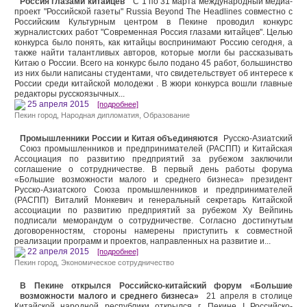
Россия глазами китайцев"
С 1 по 31 марта международный медиа-
проект "Российской газеты" Russia Веуond Тhе Headlines совместно с
Российским Культурным центром в Пекине проводил конкурс
журналистских работ "Современная Россия глазами китайцев". Целью
конкурса было понять, как китайцы воспринимают Россию сегодня, а
также найти талантливых авторов, которые могли бы рассказывать
Китаю о России. Всего на конкурс было подано 45 работ, большинство
из них были написаны студентами, что свидетельствует об интересе к
России среди китайской молодежи . В жюри конкурса вошли главные
редакторы русскоязычных...
25 апреля 2015
[подробнее]
Пекин город
,
Народная дипломатия
,
Образование
Промышленники России и Китая объединяются
Русско-Азиатский
Союз промышленников и предпринимателей (РАСПП) и Китайская
Ассоциация по развитию предприятий за рубежом заключили
соглашение о сотрудничестве. В первый день работы форума
«Большие возможности малого и среднего бизнеса» президент
Русско-Азиатского Союза промышленников и предпринимателей
(РАСПП) Виталий Монкевич и генеральный секретарь Китайской
ассоциации по развитию предприятий за рубежом Ху Вейпинь
подписали меморандум о сотрудничестве. Согласно достигнутым
договоренностям, стороны намерены приступить к совместной
реализации программ и проектов, направленных на развитие и...
22 апреля 2015
[подробнее]
Пекин город
,
Экономическое сотрудничество
В Пекине открылся Российско-китайский форум «Большие
возможности малого и среднего бизнеса»
21 апреля в столице
Китайской народной республики открылся г. Пекине I Российско-