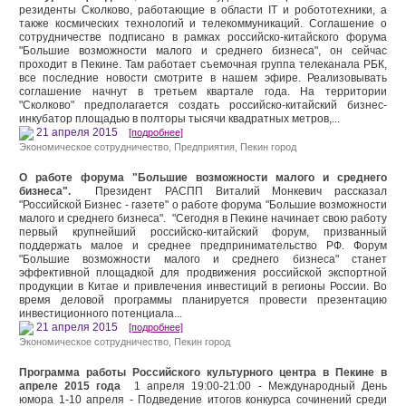
резиденты Сколково, работающие в области IT и робототехники, а
также космических технологий и телекоммуникаций. Соглашение о
сотрудничестве подписано в рамках российско-китайского форума
"Большие возможности малого и среднего бизнеса", он сейчас
проходит в Пекине. Там работает съемочная группа телеканала РБК,
все последние новости смотрите в нашем эфире. Реализовывать
соглашение начнут в третьем квартале года. На территории
"Сколково" предполагается создать российско-китайский бизнес-
инкубатор площадью в полторы тысячи квадратных метров,...
21 апреля 2015
[подробнее]
Экономическое сотрудничество
,
Предприятия
,
Пекин город
О работе форума "Большие возможности малого и среднего
бизнеса".
Президент РАСПП Виталий Монкевич рассказал
"Российской Бизнес - газете" о работе форума "Большие возможности
малого и среднего бизнеса". "Сегодня в Пекине начинает свою работу
первый крупнейший российско-китайский форум, призванный
поддержать малое и среднее предпринимательство РФ. Форум
"Большие возможности малого и среднего бизнеса" станет
эффективной площадкой для продвижения российской экспортной
продукции в Китае и привлечения инвестиций в регионы России. Во
время деловой программы планируется провести презентацию
инвестиционного потенциала...
21 апреля 2015
[подробнее]
Экономическое сотрудничество
,
Пекин город
Программа работы Российского культурного центра в Пекине в
апреле 2015 года
1 апреля 19:00-21:00 - Международный День
юмора 1-10 апреля - Подведение итогов конкурса сочинений среди