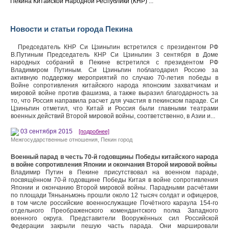
Пекина Китайской Народной Республики (КНР)
...
Новости и статьи города Пекина
Председатель КНР Си Цзиньпин встретился с президентом РФ
В.Путиным Председатель КНР Си Цзиньпин 3 сентября в Доме
народных собраний в Пекине встретился с президентом РФ
Владимиром Путиным. Си Цзиньпин поблагодарил Россию за
активную поддержку мероприятий по случаю 70-летия победы в
Войне сопротивления китайского народа японским захватчикам и
мировой войне против фашизма, а также выразил благодарность за
то, что Россия направила расчет для участия в пекинском параде. Си
Цзиньпин отметил, что Китай и Россия были главными театрами
военных действий Второй мировой войны, соответственно, в Азии и...
03 сентября 2015
[подробнее]
Межгосударственные отношения
,
Пекин город
Военный парад в честь 70-й годовщины Победы китайского народа
в войне сопротивления Японии и окончания Второй мировой войны
Владимир Путин в Пекине присутствовал на военном параде,
посвящённом 70-й годовщине Победы Китая в войне сопротивления
Японии и окончанию Второй мировой войны. Парадными расчётами
по площади Тяньаньмэнь прошли около 12 тысяч солдат и офицеров,
в том числе российские военнослужащие Почётного караула 154-го
отдельного Преображенского комендантского полка Западного
военного округа. Представители Вооружённых сил Российской
Федерации закрыли пешую часть парада. Они маршировали