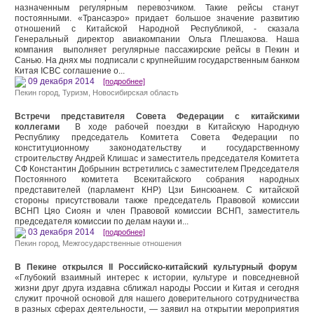
назначенным регулярным перевозчиком. Такие рейсы станут
постоянными. «Трансаэро» придает большое значение развитию
отношений с Китайской Народной Республикой, - сказала
Генеральный директор авиакомпании Ольга Плешакова. Наша
компания выполняет регулярные пассажирские рейсы в Пекин и
Санью. На днях мы подписали с крупнейшим государственным банком
Китая ICBC соглашение о...
09 декабря 2014
[подробнее]
Пекин город
,
Туризм
,
Новосибирская область
Встречи представителя Совета Федерации с китайскими
коллегами
В ходе рабочей поездки в Китайскую Народную
Республику председатель Комитета Совета Федерации по
конституционному законодательству и государственному
строительству Андрей Клишас и заместитель председателя Комитета
СФ Константин Добрынин встретились с заместителем Председателя
Постоянного комитета Всекитайского собрания народных
представителей (парламент КНР) Цзи Бинсюанем. С китайской
стороны присутствовали также председатель Правовой комиссии
ВСНП Цяо Сиоян и член Правовой комиссии ВСНП, заместитель
председателя комиссии по делам науки и...
03 декабря 2014
[подробнее]
Пекин город
,
Межгосударственные отношения
В Пекине открылся II Российско-китайский культурный форум
«Глубокий взаимный интерес к истории, культуре и повседневной
жизни друг друга издавна сближал народы России и Китая и сегодня
служит прочной основой для нашего доверительного сотрудничества
в разных сферах деятельности, — заявил на открытии мероприятия