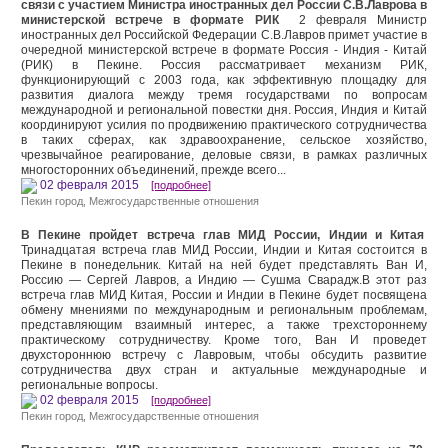
связи с участием Министра иностранных дел России С.В.Лаврова в
министерской встрече в формате РИК
2 февраля Министр
иностранных дел Российской Федерации С.В.Лавров примет участие в
очередной министерской встрече в формате Россия - Индия - Китай
(РИК) в Пекине. Россия рассматривает механизм РИК,
функционирующий с 2003 года, как эффективную площадку для
развития диалога между тремя государствами по вопросам
международной и региональной повестки дня. Россия, Индия и Китай
координируют усилия по продвижению практического сотрудничества
в таких сферах, как здравоохранение, сельское хозяйство,
чрезвычайное реагирование, деловые связи, в рамках различных
многосторонних объединений, прежде всего...
02 февраля 2015
[подробнее]
Пекин город
,
Межгосударственные отношения
В Пекине пройдет встреча глав МИД России, Индии и Китая
Тринадцатая встреча глав МИД России, Индии и Китая состоится в
Пекине в понедельник. Китай на ней будет представлять Ван И,
Россию — Сергей Лавров, а Индию — Сушма Сварадж.В этот раз
встреча глав МИД Китая, России и Индии в Пекине будет посвящена
обмену мнениями по международным и региональным проблемам,
представляющим взаимный интерес, а также трехстороннему
практическому сотрудничеству. Кроме того, Ван И проведет
двухстороннюю встречу с Лавровым, чтобы обсудить развитие
сотрудничества двух стран и актуальные международные и
региональные вопросы.
02 февраля 2015
[подробнее]
Пекин город
,
Межгосударственные отношения