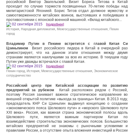
российской Виктор Звагельский. Визит Бориса Титова в Китай
проходит по случаю торжеств посвященных 70-летию победы над
милитаристской Японией. Борис Титов отдал должное мужеству и
самоотверженности китайских воинов, выстоявших и победивших в
противостоянии с японской военной машиной. «Вклад китайского...
02 сентября 2015
[подробнее]
История
,
Народная дипломатия
,
Межгосударственные отношения
,
Пекин
город
Владимир Путин в Пекине встретится с главой Китая Си
Цзиньпином
Визит российского лидера в Китай в очередной раз
демонстрирует, что на данном этапе отношения между двумя
странами являются наилучшими за всю их историю. В текущем году
Путин уже дважды встречался с главой Китая.
02 сентября 2015
[подробнее]
Пекин город
,
История
,
Межгосударственные отношения
,
Экономическое
сотрудничество
Российский центр при Китайской ассоциации по развитию
предприятий за рубежом
Китай расположен рядом с Россией,
поэтому Россия занимает важное стратегическое направление во
внешней открытой политике «выхода за границы» Китая. В 2013 году,
председатель КНР Си Цзиньпин выдвинул концепцию о создании
«экономического пояса Шелкового пути» и «морского Шелкового пути
XXI века». Россия, как важная страна экономической полосы вдоль
Шелкового пути, является важным партнером Китая по
взаимодействию строительства экономических поясов. Большинство
китайских предприятий не знакомы с рыночными условиями и
правилами России, а отсутствие опыта вложения инвестиций в России