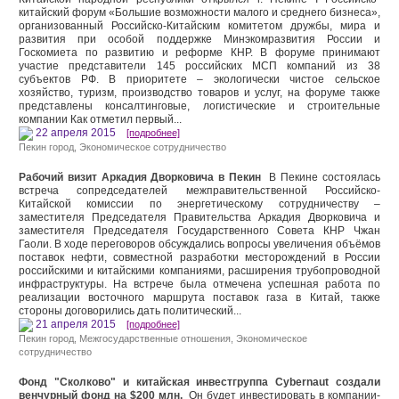
китайский форум «Большие возможности малого и среднего бизнеса»,
организованный Российско-Китайским комитетом дружбы, мира и
развития при особой поддержке Минэкомразвития России и
Госкомиета по развитию и реформе КНР. В форуме принимают
участие представители 145 российских МСП компаний из 38
субъектов РФ. В приоритете – экологически чистое сельское
хозяйство, туризм, производство товаров и услуг, на форуме также
представлены консалтинговые, логистические и строительные
компании Как отметил первый...
22 апреля 2015
[подробнее]
Пекин город
,
Экономическое сотрудничество
Рабочий визит Аркадия Дворковича в Пекин
В Пекине состоялась
встреча сопредседателей межправительственной Российско-
Китайской комиссии по энергетическому сотрудничеству –
заместителя Председателя Правительства Аркадия Дворковича и
заместителя Председателя Государственного Совета КНР Чжан
Гаоли. В ходе переговоров обсуждались вопросы увеличения объёмов
поставок нефти, совместной разработки месторождений в России
российскими и китайскими компаниями, расширения трубопроводной
инфраструктуры. На встрече была отмечена успешная работа по
реализации восточного маршрута поставок газа в Китай, также
стороны договорились дать политический...
21 апреля 2015
[подробнее]
Пекин город
,
Межгосударственные отношения
,
Экономическое
сотрудничество
Фонд "Сколково" и китайская инвестгруппа Cybernaut создали
венчурный фонд на $200 млн.
Он будет инвестировать в компании-