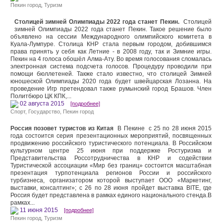
Пекин город
,
Туризм
Столицей зимней Олимпиады 2022 года станет Пекин.
Столицей
зимней Олимпиады 2022 года станет Пекин. Такое решение было
объявлено на сессии Международного олимпийского комитета в
Куала-Лумпуре. Столица КНР стала первым городом, добившимся
права принять у себя как Летние - в 2008 году, так и Зимние игры.
Пекин на 4 голоса обошёл Алма-Ату. Во время голосования сломалась
электронная система подсчета голосов. Процедуру проводили при
помощи бюллетеней. Также стало известно, что столицей Зимней
юношеской Олимпиады 2020 года будет швейцарская Лозанна. На
проведение Игр претендовал также румынский город Брашов. Член
Политбюро ЦК КПК,...
02 августа 2015
[подробнее]
Спорт
,
Государство
,
Пекин город
Россия позовет туристов из Китая
В Пекине с 25 по 28 июня 2015
года состоится серия презентационных мероприятий, посвященных
продвижению российского туристического потенциала. В Российском
культурном центре 25 июня при поддержке Ростуризма и
Представительства Россотрудничества в КНР и содействии
Туристической ассоциации «Мир без границ» состоится масштабная
презентация турпотенциала регионов России и российского
турбизнеса, организатором которой выступает ООО «Маркетинг,
выставки, консалтинг»; с 26 по 28 июня пройдет выставка BITE, где
Россия будет представлена в рамках единого национального стенда.В
рамках...
11 июня 2015
[подробнее]
Пекин город
,
Туризм