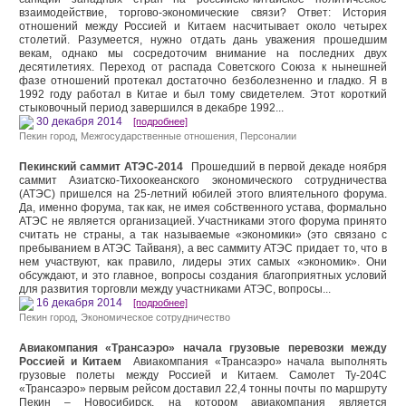
взаимодействие, торгово-экономические связи? Ответ: История
отношений между Россией и Китаем насчитывает около четырех
столетий. Разумеется, нужно отдать дань уважения прошедшим
векам, однако мы сосредоточим внимание на последних двух
десятилетиях. Переход от распада Советского Союза к нынешней
фазе отношений протекал достаточно безболезненно и гладко. Я в
1992 году работал в Китае и был тому свидетелем. Этот короткий
стыковочный период завершился в декабре 1992...
30 декабря 2014
[подробнее]
Пекин город
,
Межгосударственные отношения
,
Персоналии
Пекинский саммит АТЭС-2014
Прошедший в первой декаде ноября
саммит Азиатско-Тихоокеанского экономического сотрудничества
(АТЭС) пришелся на 25-летний юбилей этого влиятельного форума.
Да, именно форума, так как, не имея собственного устава, формально
АТЭС не является организацией. Участниками этого форума принято
считать не страны, а так называемые «экономики» (это связано с
пребыванием в АТЭС Тайваня), а вес саммиту АТЭС придает то, что в
нем участвуют, как правило, лидеры этих самых «экономик». Они
обсуждают, и это главное, вопросы создания благоприятных условий
для развития торговли между участниками АТЭС, вопросы...
16 декабря 2014
[подробнее]
Пекин город
,
Экономическое сотрудничество
Авиакомпания «Трансаэро» начала грузовые перевозки между
Россией и Китаем
Авиакомпания «Трансаэро» начала выполнять
грузовые полеты между Россией и Китаем. Самолет Ту-204С
«Трансаэро» первым рейсом доставил 22,4 тонны почты по маршруту
Пекин – Новосибирск, на котором авиакомпания является