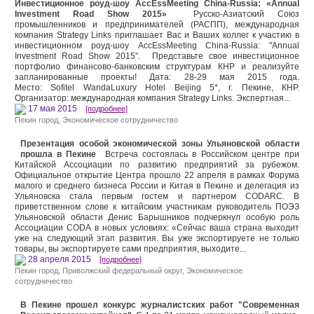
Инвестиционное роуд-шоу AccEssMeeting China-Russia: «Annual
Investment Road Show 2015»
Русско-Азиатский Союз
промышленников и предпринимателей (РАСПП), международная
компания Strategy Links приглашает Вас и Ваших коллег к участию в
инвестиционном роуд-шоу AccEssMeeting China-Russia: "Annual
Investment Road Show 2015". Представьте свое инвестиционное
портфолио финансово-банковским структурам КНР и реализуйте
запланированные проекты! Дата: 28-29 мая 2015 года.
Место: Sofitel WandaLuxury Hotel Beijing 5*, г. Пекине, КНР.
Организатор: международная компания Strategy Links. Экспертная...
17 мая 2015
[подробнее]
Пекин город
,
Экономическое сотрудничество
Презентация особой экономической зоны Ульяновской области
прошла в Пекине
Встреча состоялась в Российском центре при
Китайской Ассоциации по развитию предприятий за рубежом.
Официальное открытие Центра прошло 22 апреля в рамках Форума
малого и среднего бизнеса России и Китая в Пекине и делегация из
Ульяновска стала первым гостем и партнером CODARC. В
приветственном слове к китайским участникам руководитель ПОЭЗ
Ульяновской области Денис Барышников подчеркнул особую роль
Ассоциации CODA в новых условиях: «Сейчас ваша страна выходит
уже на следующий этап развития. Вы уже экспортируете не только
товары, вы экспортируете сами предприятия, выходите...
28 апреля 2015
[подробнее]
Пекин город
, Приволжский федеральный округ,
Экономическое
сотрудничество
В Пекине прошел конкурс журналистских работ "Современная