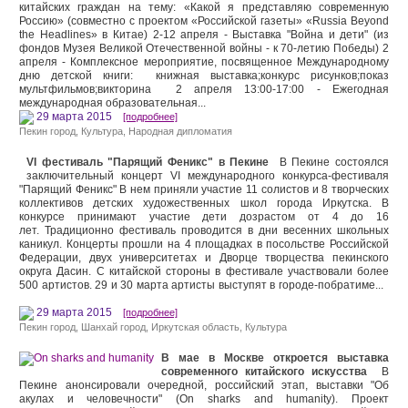
китайских граждан на тему: «Какой я представляю современную
Россию» (совместно с проектом «Российской газеты» «Russia Beyond
the Headlines» в Китае) 2-12 апреля - Выставка "Война и дети" (из
фондов Музея Великой Отечественной войны - к 70-летию Победы) 2
апреля - Комплексное мероприятие, посвященное Международному
дню детской книги: книжная выставка;конкурс рисунков;показ
мультфильмов;викторина 2 апреля 13:00-17:00 - Ежегодная
международная образовательная...
29 марта 2015
[подробнее]
Пекин город
,
Культура
,
Народная дипломатия
VI фестиваль "Парящий Феникс" в Пекине
В Пекине состоялся
заключительный концерт VI международного конкурса-фестиваля
"Парящий Феникс" В нем приняли участие 11 солистов и 8 творческих
коллективов детских художественных школ города Иркутска. В
конкурсе принимают участие дети дозрастом от 4 до 16
лет. Традиционно фестиваль проводится в дни весенних школьных
каникул. Концерты прошли на 4 площадках в посольстве Российской
Федерации, двух университетах и Дворце творцества пекинского
округа Дасин. С китайской стороны в фестивале участвовали более
500 артистов. 29 и 30 марта артисты выступят в городе-побратиме...
29 марта 2015
[подробнее]
Пекин город
,
Шанхай город
,
Иркутская область
,
Культура
В мае в Москве откроется выставка
современного китайского искусства
В
Пекине анонсировали очередной, российский этап, выставки "Об
акулах и человечности" (On sharks and humanity). Проект