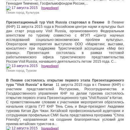
Геннадия Тимченко, Госфильмофондом России,...
17 августа 2015
[подробнее]
Пекин город
,
Культура
Презентационный тур Visit Russia стартовал в Пекине
В Пекине
(КНР) 11 августа 2015 года в Российском центре науки и культуры был
дан старт роуд-шоу Visit Russia, организованного Федеральным
агентством по туризму совместно с ФГУП «Центр научных
исследований социально-экономических проблем культуры».
Оператором мероприятия выступило ООО «Маркетинг, выставки,
консалтинг» при поддержке Туристической ассоциации «Мир без
границ». Презентация состоялась в рамках тестовой
работыпекинского офиса туристического представительства
России Visit Russia, начавшего деятельность летом 2015 года. С...
13 августа 2015
[подробнее]
Пекин город
,
Туризм
В Пекине состоялось открытие первого этапа Презентационного
тура "Visit Russia" в Китае
11 августа 2015 года в г. Пекине (КНР) с
участием представителей Ростуризма, Россотрудничества и
Государственного управления КНР по делам туризма состоялось
открытие первого этапа Презентационного тура "Visit Russia" в Китае.
С приветственными словами к участникам мероприятия обратились
начальник отдела ГУТ КНР Тянь Синь и Вице-президент Академии
туризма Китая Дун Чжан. Китайской профессиональной аудитории и
сотрудникам профильных СМИ была представлена программа "China
Friendly", направленная на создание благоприятных условий для
приема китайских туристов в...
12 августа 2015
[подробнее]