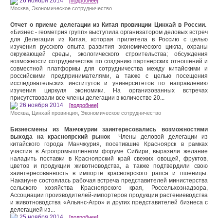
26 ноября 2014
[подробнее]
Москва
,
Экономическое сотрудничество
Отчет о приеме делегации из Китая провинции Цинхай в России.
«Бизнес - геометрия групп» выступила организатором деловых встреч
для Делегации из Китая, которая прилетела в Россию с целью
изучения русского опыта развития экономического цикла, охраны
окружающей среды, экологического строительства; обсуждения
возможности сотрудничества по созданию партнерских отношений и
совместной платформы для сотрудничества между китайскими и
российскими предпринимателями, а также с целью посещения
исследовательских институтов и университетов по направлению
изучения циркуля экономики. На организованных встречах
присутствовали все члены делегации в количестве 20...
26 ноября 2014
[подробнее]
Москва
,
Цинхай провинция
,
Экономическое сотрудничество
Бизнесмены из Манчжурии заинтересовались возможностями
выхода на красноярский рынок
Члены деловой делегации из
китайского города Манчжурия, посетившие Красноярск в рамках
участия в Агропромышленном форуме Сибири, выразили желание
наладить поставки в Красноярский край свежих овощей, фруктов,
цветов и продукции животноводства, а также подтвердили свою
заинтересованность в импорте красноярского рапса и пшеницы.
Накануне состоялась рабочая встреча представителей министерства
сельского хозяйства Красноярского края, Россельхознадзора,
Ассоциации производителей-импортеров продукции растениеводства
и животноводства «Альянс-Агро» и других представителей бизнеса с
делегацией из...
25 ноября 2014
[подробнее]