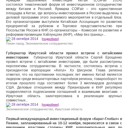
Ярмарки Зарубежных Инвестиций Китая (COIFair 2014)
состоялся тематический форум об инвестиционном сотрудничестве
между Китаем и Россией. Ярмарка COIFair – это единственная
площадка в Китае, где вопросы инвестирования в Россию выделены в
деловой программе этого значимого мероприятия в отдельный блок.
Его организаторами выступили Китайская Ассоциация по развитию
предприятий за рубежом и Торговое представительство при
Посольстве России в КНР, со-организаторы – Комиссия по развитию и
реформам провинции Хэйлунцзян (КНР), «Мир без границ»...
28 октября 2014
[подробнее]
Пекин город
,
Экономическое сотрудничество
Губернатор Иркутской области провел встречи с китайскими
инвесторами
Губернатор Иркутской области Сергей Ерощенко
провел встречи с китайскими инвесторами, где были рассмотрены
перспективы сотрудничества. В частности, состоялась встреча с
президентом корпорации «Kerui» Хэ Шисуном. Глава региона
отметил, что на протяжении последних лет именно Китай является
лидером среди внешнеторговых партнёров региона, товарооборот по
итогам прошлого года составляет более 3 миллиардов долларов
США. Деловые отношения между Приангарьем и КНР регулярно
подкрепляются подписанием соглашений и взаимными визитами. –
Иркутская область заинтересована в реализации крупных
совместных...
28 октября 2014
[подробнее]
Экономическое сотрудничество
,
Иркутская область
Первый международный инвестиционный форум «Карат-Глобал» в
Пекине, запланированный на 10-12 ноября, переносится в связи с
введением властями столицы КНР дополнительных мер по