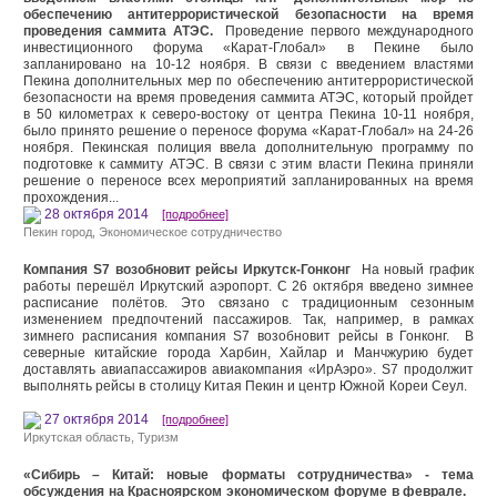
обеспечению антитеррористической безопасности на время
проведения саммита АТЭС.
Проведение первого международного
инвестиционного форума «Карат-Глобал» в Пекине было
запланировано на 10-12 ноября. В связи с введением властями
Пекина дополнительных мер по обеспечению антитеррористической
безопасности на время проведения саммита АТЭС, который пройдет
в 50 километрах к северо-востоку от центра Пекина 10-11 ноября,
было принято решение о переносе форума «Карат-Глобал» на 24-26
ноября. Пекинская полиция ввела дополнительную программу по
подготовке к саммиту АТЭС. В связи с этим власти Пекина приняли
решение о переносе всех мероприятий запланированных на время
прохождения...
28 октября 2014
[подробнее]
Пекин город
,
Экономическое сотрудничество
Компания S7 возобновит рейсы Иркутск-Гонконг
На новый график
работы перешёл Иркутский аэропорт. С 26 октября введено зимнее
расписание полётов. Это связано с традиционным сезонным
изменением предпочтений пассажиров. Так, например, в рамках
зимнего расписания компания S7 возобновит рейсы в Гонконг. В
северные китайские города Харбин, Хайлар и Манчжурию будет
доставлять авиапассажиров авиакомпания «ИрАэро». S7 продолжит
выполнять рейсы в столицу Китая Пекин и центр Южной Кореи Сеул.
27 октября 2014
[подробнее]
Иркутская область
,
Туризм
«Сибирь – Китай: новые форматы сотрудничества» - тема
обсуждения на Красноярском экономическом форуме в феврале.