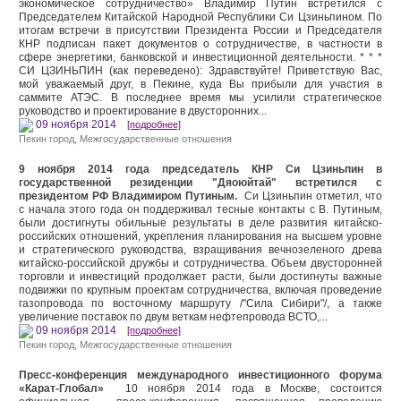
экономическое сотрудничество» Владимир Путин встретился с
Председателем Китайской Народной Республики Си Цзиньпином. По
итогам встречи в присутствии Президента России и Председателя
КНР подписан пакет документов о сотрудничестве, в частности в
сфере энергетики, банковской и инвестиционной деятельности. * * *
СИ ЦЗИНЬПИН (как переведено): Здравствуйте! Приветствую Вас,
мой уважаемый друг, в Пекине, куда Вы прибыли для участия в
саммите АТЭС. В последнее время мы усилили стратегическое
руководство и проектирование в двусторонних...
09 ноября 2014
[подробнее]
Пекин город
,
Межгосударственные отношения
9 ноября 2014 года председатель КНР Си Цзиньпин в
государственной резиденции "Дяоюйтай" встретился с
президентом РФ Владимиром Путиным.
Си Цзиньпин отметил, что
с начала этого года он поддерживал тесные контакты с В. Путиным,
были достигнуты обильные результаты в деле развития китайско-
российских отношений, укрепления планирования на высшем уровне
и стратегического руководства, взращивания вечнозеленого древа
китайско-российской дружбы и сотрудничества. Объем двусторонней
торговли и инвестиций продолжает расти, были достигнуты важные
подвижки по крупным проектам сотрудничества, включая проведение
газопровода по восточному маршруту /"Сила Сибири"/, а также
увеличение поставок по двум веткам нефтепровода ВСТО,...
09 ноября 2014
[подробнее]
Пекин город
,
Межгосударственные отношения
Пресс-конференция международного инвестиционного форума
«Карат-Глобал»
10 ноября 2014 года в Москве, состоится