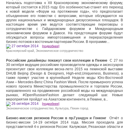
Началась подготовка к XII Красноярскому экономическому форуму,
который состоится в 2015 году. Его особенностью станет его переход
к новой модели «Форум на протяжении года», что предполагает
объединение его повестки с вопросами, которые обсуждаются на
других национальных и международных дискуссионных площадок. В
настоящее время уже ведутся соответствующие переговоры о
сотрудничестве с Гайдаровским форумом и Международным
экономическим форумом в Давосе. На предстоящем форуме будут
обсуждаться вопросы импортозамещения и перераспределения
бизнес-потоков к восточным партнерам России. В программе...
27 октября 2014
[подробнее]
Красноярский край
,
Экономическое сотрудничество
Российские дизайнеры покажут свои коллекции в Пекине
С 27 по
30 октября ведущие российские производители одежды и аксессуаров
презентуют свои коллекции весна-лето 2015 на пекинской выставке
DHUB Beijing (Design & Designers, High-end,Uniqueness, Business), а
также примут участие в крупнейшей Неделе моды Юго-Восточной
Азии – Mercedes-Benz China Fashion Week. После премьерного успеха
нового проекта Министерства промышленности и торговли России,
направленного на продвижение российской моды на международных
рынках, #OpenRussianFashion делает следующий шаг. Новые
мероприятия пройдут на Азиатском континенте, в Пекине, в...
26 октября 2014
[подробнее]
Экономическое сотрудничество
,
Культура
,
Пекин город
Бизнес-миссия регионов России в пр.Гуандун и Гонконг
Отчёт о
бизнес-миссии 14-19 октября 2014 года. Миссия проходила для
представителей 4-х регионов России: Калужская, Рязанская области и