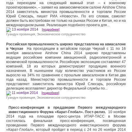
года переходим на следующий важный этап – к эскизному
проектированию», – заявил на авиакосмическом салоне Airshow China
2014 заместитель министра промышленности и торговли России
Юрий Слюсарь, пишет РИА «Новости». По его словам, самолет
должен быть востребован не только на рынках России и Китая, но и на
международном рынке. Реализация подобного проекта для...
13 ноября 2014
[подробнее]
Гуандун провинция
,
Экономическое сотрудничество
Российская промышленность широко представлена на авиасалоне
в Чжухае
На проходящем в китайском городе Чжухай c 11 по 16
ноября авиасалоне Airshow China 2014 широко представлены
ведущие российские компании авиационной, радиоэлектронной и
космической промышленности. Российскую экспозицию составляют 47
компаний, 18 из которых демонстрируют продукцию военного
назначения. В нынешнем году количество участников из России
выросло на 34% по сравнению с прошлым авиасалоном в Китае два
года назад. Министерство промышленности и торговли России
представляет заместитель министра Юрий Слюсарь, российскую
делегацию возглавляет директор Федеральной службы по...
11 ноября 2014
[подробнее]
Гуандун провинция
,
Экономическое сотрудничество
Пресс-конференция в преддверии Первого международного
инвестиционного Форума «Карат-Глобал». Пост-релиз.
10 ноября
2014 года на площадке пресс-центра ИТАР-ТАСС в Москве
состоялась финальная пресс-конференция, посвященная
проведению Первого международного инвестиционного форума
«Карат-Глобал», который пройдет в период с 24 по 26 ноября 2014