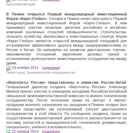
Красноярский край
В Пекине открылся Первый международный инвестиционный
Форум «Карат-Глобал»
Сегодня в Пекине начал свою работу Первый
международный инвестиционный Форум «Карат-Глобал». В нем
принимают участие несколько десятков российских и китайских
компаний различных отраслей промышленности, строительства,
сельского хозяйства, финансовых и инвестиционных структур Форум
«Карат-Глобал» является открытой международной площадкой для
установления эффективного диалога между предпринимателями из
России и Китая. Он направлен на развитие двусторонних торгово-
экономических отношений, укрепление деловых связей и
установление долгосрочного инвестиционного сотрудничества между
двумя...
24 ноября 2014
[подробнее]
Пекин город
,
Экономическое сотрудничество
«Вертолеты России» представлены в комиссии Россия–Китай
Генеральный директор холдинга «Вертолеты России» Александр
Михеев принял участие в очередном заседании Российско-Китайской
смешанной межправительственной комиссии по военно-техническому
сотрудничеству. После получения права на экспорт и импорт
продукции военного назначения на заседании в Пекине холдинг был
впервые представлен как полноправный субъект двустороннего
сотрудничества в этой области. По сообщению холдинга, право на
осуществление внешнеторговой деятельности распространяется на
поставку запчастей и принадлежностей, технической документации,
специального, учебного и вспомогательного...
21 ноября 2014
[подробнее]