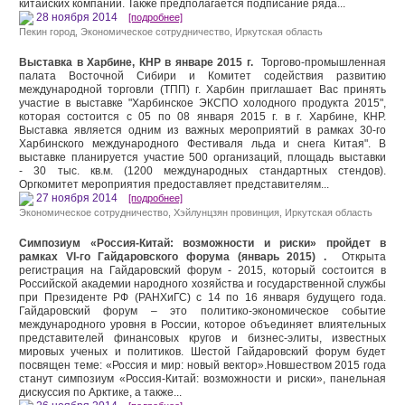
китайских компаний. Также предполагается подписание ряда...
28 ноября 2014
[подробнее]
Пекин город
,
Экономическое сотрудничество
,
Иркутская область
Выставка в Харбине, КНР в январе 2015 г.
Торгово-промышленная
палата Восточной Сибири и Комитет содействия развитию
международной торговли (ТПП) г. Харбин приглашает Вас принять
участие в выставке "Харбинское ЭКСПО холодного продукта 2015",
которая состоится с 05 по 08 января 2015 г. в г. Харбине, КНР.
Выставка является одним из важных мероприятий в рамках 30-го
Харбинского международного Фестиваля льда и снега Китая". В
выставке планируется участие 500 организаций, площадь выставки
- 30 тыс. кв.м. (1200 международных стандартных стендов).
Оргкомитет мероприятия предоставляет представителям...
27 ноября 2014
[подробнее]
Экономическое сотрудничество
,
Хэйлунцзян провинция
,
Иркутская область
Cимпозиум «Россия-Китай: возможности и риски» пройдет в
рамках VI-го Гайдаровского форума (январь 2015) .
Открыта
регистрация на Гайдаровский форум - 2015, который состоится в
Российской академии народного хозяйства и государственной службы
при Президенте РФ (РАНХиГС) с 14 по 16 января будущего года.
Гайдаровский форум – это политико-экономическое событие
международного уровня в России, которое объединяет влиятельных
представителей финансовых кругов и бизнес-элиты, известных
мировых ученых и политиков. Шестой Гайдаровский форум будет
посвящен теме: «Россия и мир: новый вектор».Новшеством 2015 года
станут симпозиум «Россия-Китай: возможности и риски», панельная
дискуссия по Арктике, а также...