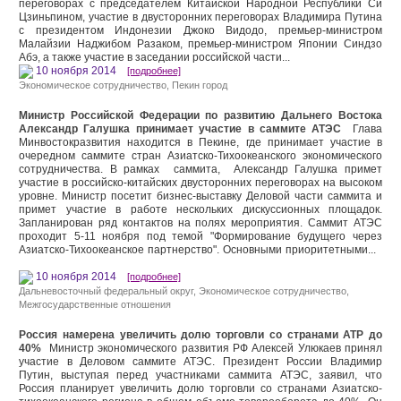
переговорах с председателем Китайской Народной Республики Си
Цзиньпином, участие в двусторонних переговорах Владимира Путина
с президентом Индонезии Джоко Видодо, премьер-министром
Малайзии Наджибом Разаком, премьер-министром Японии Синдзо
Абэ, а также участие в заседании российской части...
10 ноября 2014
[подробнее]
Экономическое сотрудничество
,
Пекин город
Министр Российской Федерации по развитию Дальнего Востока
Александр Галушка принимает участие в саммите АТЭС
Глава
Минвостокразвития находится в Пекине, где принимает участие в
очередном саммите стран Азиатско-Тихоокеанского экономического
сотрудничества. В рамках саммита, Александр Галушка примет
участие в российско-китайских двусторонних переговорах на высоком
уровне. Министр посетит бизнес-выставку Деловой части саммита и
примет участие в работе нескольких дискуссионных площадок.
Запланирован ряд контактов на полях мероприятия. Саммит АТЭС
проходит 5-11 ноября под темой "Формирование будущего через
Азиатско-Тихоокеанское партнерство". Основными приоритетными...
10 ноября 2014
[подробнее]
Дальневосточный федеральный округ
,
Экономическое сотрудничество
,
Межгосударственные отношения
Россия намерена увеличить долю торговли со странами АТР до
40%
Министр экономического развития РФ Алексей Улюкаев принял
участие в Деловом саммите АТЭС. Президент России Владимир
Путин, выступая перед участниками саммита АТЭС, заявил, что
Россия планирует увеличить долю торговли со странами Азиатско-