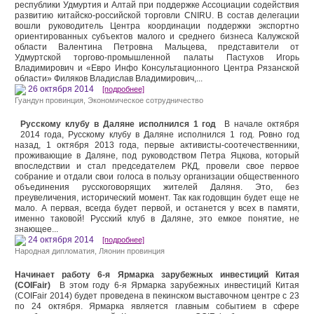
республики Удмуртия и Алтай при поддержке Ассоциации содействия
развитию китайско-российской торговли CNIRU. В состав делегации
вошли руководитель Центра координации поддержки экспортно
ориентированных субъектов малого и среднего бизнеса Калужской
области Валентина Петровна Мальцева, представители от
Удмуртской торгово-промышленной палаты Пастухов Игорь
Владимирович и «Евро Инфо Консультационного Центра Рязанской
области» Филяков Владислав Владимирович,...
26 октября 2014
[подробнее]
Гуандун провинция
,
Экономическое сотрудничество
Русскому клубу в Даляне исполнился 1 год
В начале октября
2014 года, Русскому клубу в Даляне исполнился 1 год. Ровно год
назад, 1 октября 2013 года, первые активисты-соотечественники,
проживающие в Даляне, под руководством Петра Яцкова, который
впоследствии и стал председателем РКД, провели свое первое
собрание и отдали свои голоса в пользу организации общественного
объединения русскоговорящих жителей Даляня. Это, без
преувеличения, исторический момент. Так как годовщин будет еще не
мало. А первая, всегда будет первой, и останется у всех в памяти,
именно таковой! Русский клуб в Даляне, это емкое понятие, не
знающее...
24 октября 2014
[подробнее]
Народная дипломатия
,
Ляонин провинция
Начинает работу 6-я Ярмарка зарубежных инвестиций Китая
(COIFair)
В этом году 6-я Ярмарка зарубежных инвестиций Китая
(COIFair 2014) будет проведена в пекинском выставочном центре с 23
по 24 октября. Ярмарка является главным событием в сфере