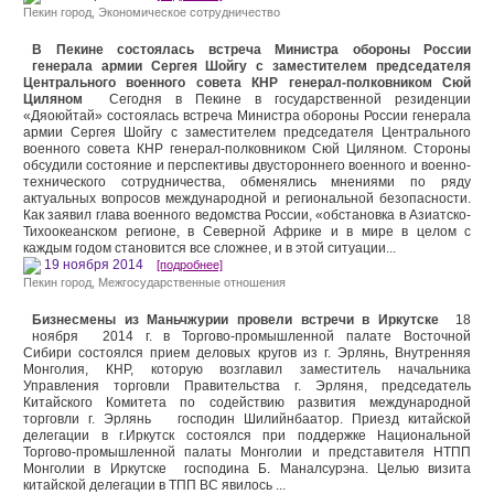
Пекин город
,
Экономическое сотрудничество
В Пекине состоялась встреча Министра обороны России
генерала армии Сергея Шойгу с заместителем председателя
Центрального военного совета КНР генерал-полковником Сюй
Циляном
Сегодня в Пекине в государственной резиденции
«Дяоюйтай» состоялась встреча Министра обороны России генерала
армии Сергея Шойгу с заместителем председателя Центрального
военного совета КНР генерал-полковником Сюй Циляном. Стороны
обсудили состояние и перспективы двустороннего военного и военно-
технического сотрудничества, обменялись мнениями по ряду
актуальных вопросов международной и региональной безопасности.
Как заявил глава военного ведомства России, «обстановка в Азиатско-
Тихоокеанском регионе, в Северной Африке и в мире в целом с
каждым годом становится все сложнее, и в этой ситуации...
19 ноября 2014
[подробнее]
Пекин город
,
Межгосударственные отношения
Бизнесмены из Маньчжурии провели встречи в Иркутске
18
ноября 2014 г. в Торгово-промышленной палате Восточной
Сибири состоялся прием деловых кругов из г. Эрлянь, Внутренняя
Монголия, КНР, которую возглавил заместитель начальника
Управления торговли Правительства г. Эрляня, председатель
Китайского Комитета по содействию развития международной
торговли г. Эрлянь господин Шилийнбаатор. Приезд китайской
делегации в г.Иркутск состоялся при поддержке Национальной
Торгово-промышленной палаты Монголии и представителя НТПП
Монголии в Иркутске господина Б. Маналсурэна. Целью визита
китайской делегации в ТПП ВС явилось ...