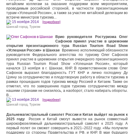
китайским коллегам за оказание поддержки всем мероприятиям,
проводимым российской стороной, в частности презентационным
турам «Успешной России», а также за участие китайской делегации во
встрече министров туризма...
15 ноября 2014
[подробнее]
Шанхай город
,
Туризм
Врио руководителя Ростуризма Олег
Сафонов принял участие в церемонии
открытия презентационного тура Russian Tourism Road Show
«Успешная Россия» в Шанхае
Временно исполняющий обязанности
руководителя Федерального агентства по туризму Олег Сафонов
принял участие в церемонии открытия очередного презентационного
тура Russian Tourism Road Show «Успешная Россия», который
начался 13 ноября в г. Шанхае, КНР. В приветственном слове Олег
Сафонов выразил благодарность ГУТ КНР и лично господину Ду
Цзяну за сотрудничество и плодотворную работу в области туризма в
рамках прошедших годов туризма между Россией и Китаем. Также он
отметил, что по завершению годов туризма сотрудничество между
нашими странами не снизилось, а наоборот, стало набирать обороты.
В...
13 ноября 2014
[подробнее]
Шанхай город
,
Туризм
Дальнемагистральный самолет России и Китая выйдет на рынок к
2025 году
Россия и Китай смогут вывести на рынок совместный
широкофюзеляжный дальнемагистральный самолет к 2025 году. А
первый полет он сможет совершить в 2021–2022 году. «Мы получили
поддержку со стороны Правительства и РФ, и КНР. В мае будущего