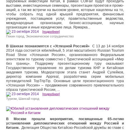
зарубежных инвестиций Китая, в рамках COIFair будут проходить
выставки, инвестиционные семинары, презентации проектов и промо-
акций, а так же встречи на высоком уровне, которые нацелены на то,
чтобы собрать под одной крышей предприятия, финансовые
учреждения, поставщиков услуг, правительственные ведомства,
международные организации, бизнес-ассоциации, научные
организации и иные юридические лица. Ярмарка...
23 октября 2014
[подробнее]
Пекин город
,
Экономическое сотрудничество
В Шанхае познакомятся с «Успешной Россией»
С 13 до 14 ноября
2014 года состоится юбилейный, 5 этап масштабного Russian Tourism
Road Show «Успешная Россия», организованного Федеральным
агентством по туризму совместно с Туристической ассоциацией «Мир
без границ». Поддержку презентационному туру оказывают
Государственное управление по делам туризма КНР и Китайская
академия туризма. Модератором этапа станет Андрей Сулейков,
директор компании Appreal, разработчика серии мобильных
путеводителей TopTripTip. Основные цели презентационного тура
«Успешная Россия» – продвижение современного привлекательного
образа туристической России, ...
23 октября 2014
[подробнее]
Туризм
,
Шанхай город
В Москве прошли мероприятия, посвященные 65-летию
установления дипломатических отношений между Россией и
Китаем.
Делегация Общества Китайско-Российской дружбы во главе с