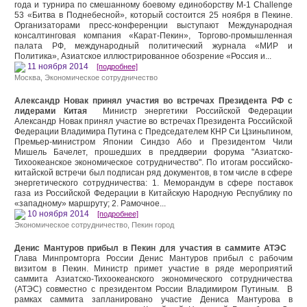
года и турнира по смешанному боевому единоборству M-1 Challenge
53 «Битва в Поднебесной», который состоится 25 ноября в Пекине.
Организаторами пресс-конференции выступают Международная
консалтинговая компания «Карат-Пекин», Торгово-промышленная
палата РФ, международный политический журнала «МИР и
Политика», Азиатское иллюстрированное обозрение «Россия и...
11 ноября 2014
[подробнее]
Москва
,
Экономическое сотрудничество
Александр Новак принял участия во встречах Президента РФ с
лидерами Китая
Министр энергетики Российской Федерации
Александр Новак принял участие во встречах Президента Российской
Федерации Владимира Путина с Председателем КНР Си Цзиньпином,
Премьер-министром Японии Синдзо Або и Президентом Чили
Мишель Бачелет, прошедших в преддверии форума "Азиатско-
Тихоокеанское экономическое сотрудничество". По итогам российско-
китайской встречи был подписан ряд документов, в том числе в сфере
энергетического сотрудничества: 1. Меморандум в сфере поставок
газа из Российской Федерации в Китайскую Народную Республику по
«западному» маршруту; 2. Рамочное...
10 ноября 2014
[подробнее]
Экономическое сотрудничество
,
Пекин город
Денис Мантуров прибыл в Пекин для участия в саммите АТЭС
Глава Минпромторга России Денис Мантуров прибыл с рабочим
визитом в Пекин. Министр примет участие в ряде мероприятий
саммита Азиатско-Тихоокеанского экономического сотрудничества
(АТЭС) совместно с президентом России Владимиром Путиным. В
рамках саммита запланировано участие Дениса Мантурова в