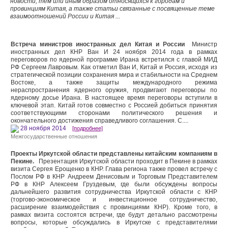
новости, тем или иным образом относящихся к городам и
провинциям Китая, а также статьи связанные с посвященные теме
взаимоотношений России и Китая ...
Встреча министров иностранных дел Китая и России
Министр
иностранных дел КНР Ван И 24 ноября 2014 года в рамках
переговоров по ядерной программе Ирана встретился с главой МИД
РФ Сергеем Лавровым. Как отметил Ван И, Китай и Россия, исходя из
стратегической позиции сохранения мира и стабильности на Среднем
Востоке, а также защиты международного режима
нераспространения ядерного оружия, продвигают переговоры по
ядерному досье Ирана. В настоящее время переговоры вступили в
ключевой этап. Китай готов совместно с Россией добиться принятия
соответствующими сторонами политического решения и
окончательного достижения справедливого соглашения. С....
28 ноября 2014
[подробнее]
Межгосударственные отношения
Проекты Иркутской области представлены китайским компаниям в
Пекине.
Презентация Иркутской области проходит в Пекине в рамках
визита Сергея Ерощенко в КНР. Глава региона также провел встречу с
Послом РФ в КНР Андреем Денисовым и Торговым Представителем
РФ в КНР Алексеем Груздевым, где были обсуждены вопросы
дальнейшего развития сотрудничества Иркутской области с КНР
(торгово-экономическое и инвестиционное сотрудничество,
расширение взаимодействия с провинциями КНР). Кроме того, в
рамках визита состоятся встречи, где будут детально рассмотрены
вопросы, которые обсуждались в Иркутске с представителями