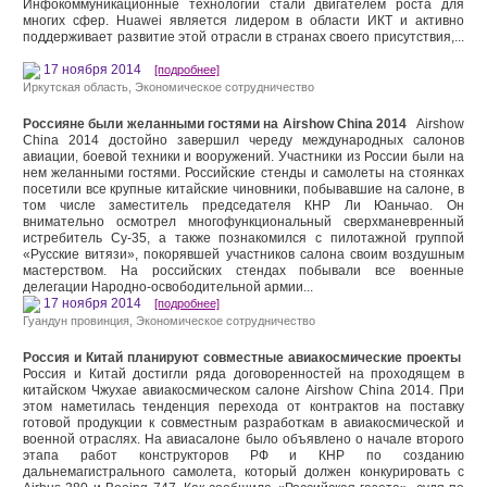
Инфокоммуникационные технологии стали двигателем роста для
многих сфер. Huawei является лидером в области ИКТ и активно
поддерживает развитие этой отрасли в странах своего присутствия,...
17 ноября 2014
[подробнее]
Иркутская область
,
Экономическое сотрудничество
Россияне были желанными гостями на Airshow China 2014
Airshow
China 2014 достойно завершил череду международных салонов
авиации, боевой техники и вооружений. Участники из России были на
нем желанными гостями. Российские стенды и самолеты на стоянках
посетили все крупные китайские чиновники, побывавшие на салоне, в
том числе заместитель председателя КНР Ли Юаньчао. Он
внимательно осмотрел многофункциональный сверхманевренный
истребитель Су-35, а также познакомился с пилотажной группой
«Русские витязи», покорявшей участников салона своим воздушным
мастерством. На российских стендах побывали все военные
делегации Народно-освободительной армии...
17 ноября 2014
[подробнее]
Гуандун провинция
,
Экономическое сотрудничество
Россия и Китай планируют совместные авиакосмические проекты
Россия и Китай достигли ряда договоренностей на проходящем в
китайском Чжухае авиакосмическом салоне Airshow China 2014. При
этом наметилась тенденция перехода от контрактов на поставку
готовой продукции к совместным разработкам в авиакосмической и
военной отраслях. На авиасалоне было объявлено о начале второго
этапа работ конструкторов РФ и КНР по созданию
дальнемагистрального самолета, который должен конкурировать с