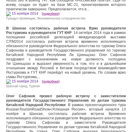
Airbus 380 и Boeing 747. Как сообщила «Российская газета», судя по
всему, создан он будет на базе МС-21, проектирование которого
практически завершено. Предполагается, что в...
15 ноября 2014
[подробнее]
Гуандун провинция
,
Экономическое сотрудничество
В Шанхае состоялась рабочая встреча Врио руководителя
Ростуризма и руководителя ГУТ КНР
14 октября 2014 года в рамках
посещения российской делегацией международной выставки
CITM2014 состоялась рабочая встреча временно исполняющего
обязанности руководителя Федерального агентства по туризму Олега
Сафонова и руководителя Государственного управления по туризму
Китайской Народной Республики Ли Цзиньцзао. Олег Сафонов
поздравил с назначением на новую должность господина
Ли Цзиньцзао и выразил уверенность в том, что и в дальнейшем
отношения между Россией и Китаем посредством взаимодействия
Ростуризма и ГУТ КНР перейдут на новый уровень. По словам врио
главы Ростуризма,...
15 ноября 2014
[подробнее]
Шанхай город
,
Туризм
Олег Сафонов провел рабочую встречу с заместителем
руководителя Государственного Управления по делам туризма
Китайской Народной Республики
В рамках презентационного тура
RussianTourismRoadShow«Успешная Россия», который начался 13
ноября в Шанхае, состоялась рабочая встреча Временно
исполняющего обязанности руководителя Федерального агентства по
туризму Олега Сафонова и заместителя Руководителя
Государственного Управления по делам туризма Китайской Народной
Республики Ду Цзяна. Олег Сафонов выразил благодарность