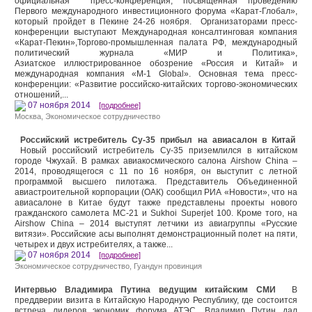
официальная пресс-конференция, посвященная проведению
Первого международного инвестиционного форума «Карат-Глобал»,
который пройдет в Пекине 24-26 ноября. Организаторами пресс-
конференции выступают Международная консалтинговая компания
«Карат-Пекин»,Торгово-промышленная палата РФ, международный
политический журнала «МИР и Политика»,
Азиатское иллюстрированное обозрение «Россия и Китай» и
международная компания «М-1 Global». Основная тема пресс-
конференции: «Развитие российско-китайских торгово-экономических
отношений,...
07 ноября 2014
[подробнее]
Москва
,
Экономическое сотрудничество
Российский истребитель Су-35 прибыл на авиасалон в Китай
Новый российский истребитель Су-35 приземлился в китайском
городе Чжухай. В рамках авиакосмического салона Airshow Сhina –
2014, проводящегося с 11 по 16 ноября, он выступит с летной
программой высшего пилотажа. Представитель Объединенной
авиастроительной корпорации (ОАК) сообщил РИА «Новости», что на
авиасалоне в Китае будут также представлены проекты нового
гражданского самолета МС-21 и Sukhoi Superjet 100. Кроме того, на
Airshow Сhina – 2014 выступят летчики из авиагруппы «Русские
витязи». Российские асы выполнят демонстрационный полет на пяти,
четырех и двух истребителях, а также...
07 ноября 2014
[подробнее]
Экономическое сотрудничество
,
Гуандун провинция
Интервью Владимира Путина ведущим китайским СМИ
В
преддверии визита в Китайскую Народную Республику, где состоится
встреча лидеров экономик форума АТЭС, Владимир Путин дал