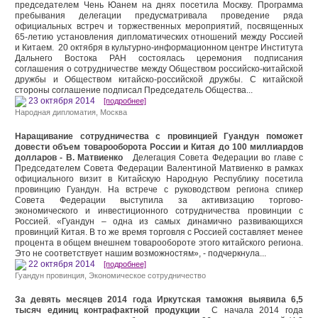
председателем Чень Юанем на днях посетила Москву. Программа
пребывания делегации предусматривала проведение ряда
официальных встреч и торжественных мероприятий, посвященных
65-летию установления дипломатических отношений между Россией
и Китаем. 20 октября в культурно-информационном центре Института
Дальнего Востока РАН состоялась церемония подписания
соглашения о сотрудничестве между Обществом российско-китайской
дружбы и Обществом китайско-российской дружбы. С китайской
стороны соглашение подписал Председатель Общества...
23 октября 2014
[подробнее]
Народная дипломатия
,
Москва
Наращивание сотрудничества с провинцией Гуандун поможет
довести объем товарооборота России и Китая до 100 миллиардов
долларов - В. Матвиенко
Делегация Совета Федерации во главе с
Председателем Совета Федерации Валентиной Матвиенко в рамках
официального визит в Китайскую Народную Республику посетила
провинцию Гуандун. На встрече с руководством региона спикер
Совета Федерации выступила за активизацию торгово-
экономического и инвестиционного сотрудничества провинции с
Россией. «Гуандун – одна из самых динамично развивающихся
провинций Китая. В то же время торговля с Россией составляет менее
процента в общем внешнем товарообороте этого китайского региона.
Это не соответствует нашим возможностям», - подчеркнула...
22 октября 2014
[подробнее]
Гуандун провинция
,
Экономическое сотрудничество
За девять месяцев 2014 года Иркутская таможня выявила 6,5
тысяч единиц контрафактной продукции
С начала 2014 года