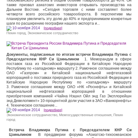
тихоокеанского региона в общем объеме товарооборота до 40%. Он
также призвал азиатских инвесторов открывать производства на
Дальнем Востоке. «Сегодня торговля с ними составляет более
четверти всего российского товарооборота. В перспективе мы
планируем увеличить эту долю до 40% и предпринимаем конкретные
шаги по расширению географии нашего экспорта и...
10 ноября 2014
[подробнее]
Пекин город
,
Экономическое сотрудничество
Документы, подписанные по итогам встречи Владимира Путина с
Председателем КНР Си Цзиньпином
1. Меморандум в сфере
поставок газа из Российской Федерации в Китайскую Народную
Республику по «западному» маршруту 2. Рамочное соглашение между
ОАО «Газпром» и Китайской национальной нефтегазовой
корпорацией о поставках природного газа из Российской Федерации в
Китайскую Народную Республику по «западному» маршруту
3. Рамочное соглашение между ОАО «НК «Роснефть» и Китайской
национальной нефтегазовой корпорацией в отношении
приобретения компанией «Чайна Нэшнл Ойл энд Газ Эксплорейшн
энд Девелопмент» 10-процентной доли участия в ЗАО «Ванкорнефть»
4. Техническое соглашение...
09 ноября 2014
[подробнее]
Экономическое сотрудничество
,
Межгосударственные отношения
,
Пекин
город
Встреча Владимира Путина с Председателем КНР Си
Цзиньпином
В преддверии форума «Азиатско-тихоокеанское