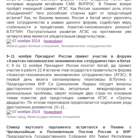
интервью ведущим китайским СМИ. ВОПРОС: В Пекине вскоре
пройдёт очередной саммит АТЭС. Как Россия оценивает роль этого
объединения? Чего российская сторона ждёт от предстоящей
встречи? Как, по Вашему мнению, Россия и Китай могут укреплять
своё сотрудничество в рамках данного форума, содействуя миру,
стабильности и процветанию Азиатско-тихоокеанского региона?
В.ПУТИН: Поступательное развитие АТЭС на протяжении уже
четверти века является убедительным свидетельством...
07 ноября 2014
[подробнее]
Межгосударственные отношения
,
Экономическое сотрудничество
9–11 ноября Президент России примет участие в форуме
«Азиатско-тихоокеанское экономическое сотрудничество» в Китае
С 9 по 11 ноября Президент России посетит Китай, где примет
участие в работе 22-й встречи глав государств и правительств форума
«Азиатско-тихоокеанское экономическое сотрудничество» (АТЭС). В
первый день визита запланированы переговоры В.Путина с
Председателем КНР Си Цзиньпином. Лидеры обсудят вопросы
двустороннего сотрудничества, актуальные международные и
региональные проблемы, сверят позиции двух стран по основным
темам повестки дня предстоящих саммитов АТЭС и «Группы
двадцати». По итогам переговоров предполагается подписание ряда
двусторонних документов. 10–11...
07 ноября 2014
[подробнее]
Пекин город
,
Межгосударственные отношения
Спикер якутского парламента встретился в Пекине с
Чрезвычайным и Полномочным Послом России в КНР
Председатель Государственного Собрания (Ил Тумэн) Республики