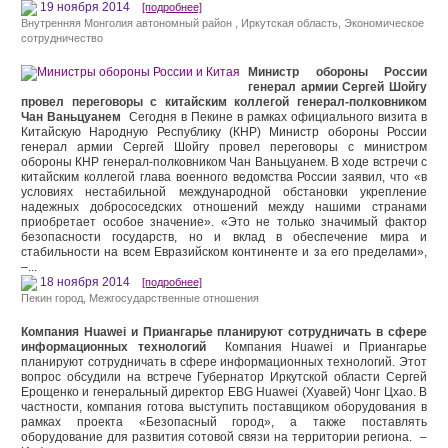
19 ноября 2014
[подробнее]
Внутренняя Монголия автономный район
,
Иркутская область
,
Экономическое
сотрудничество
Министр обороны России
генерал армии Сергей Шойгу
провел переговоры с китайским коллегой генерал-полковником
Чан Ваньцуанем
Сегодня в Пекине в рамках официального визита в
Китайскую Народную Республику (КНР) Министр обороны России
генерал армии Сергей Шойгу провел переговоры с министром
обороны КНР генерал-полковником Чан Ваньцуанем. В ходе встречи с
китайским коллегой глава военного ведомства России заявил, что «в
условиях нестабильной международной обстановки укрепление
надежных добрососедских отношений между нашими странами
приобретает особое значение». «Это не только значимый фактор
безопасности государств, но и вклад в обеспечение мира и
стабильности на всем Евразийском континенте и за его пределами»,
–...
18 ноября 2014
[подробнее]
Пекин город
,
Межгосударственные отношения
Компания Huawei и Приангарье планируют сотрудничать в сфере
информационных технологий
Компания Huawei и Приангарье
планируют сотрудничать в сфере информационных технологий. Этот
вопрос обсудили на встрече Губернатор Иркутской области Сергей
Ерощенко и генеральный директор EBG Huawei (Хуавей) Чонг Цхао. В
частности, компания готова выступить поставщиком оборудования в
рамках проекта «Безопасный город», а также поставлять
оборудование для развития сотовой связи на территории региона. –