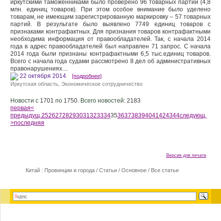
иркутскими таможенниками было проверено 96 товарных партий (4,8
млн. единиц товаров). При этом особое внимание было уделено
товарам, не имеющим зарегистрированную маркировку – 57 товарных
партий. В результате было выявлено 7749 единиц товаров с
признаками контрафактных. Для признания товаров контрафактными
необходима информация от правообладателей. Так, с начала 2014
года в адрес правообладателей был направлен 71 запрос. С начала
2014 года были признаны контрафактными 6,5 тыс.единиц товаров.
Всего с начала года судами рассмотрено 8 дел об административных
правонарушениях....
22 октября 2014
[подробнее]
Иркутская область
,
Экономическое сотрудничество
Новости с
1701
по
1750.
Всего новостей:
2183
первая
<
предыдущ.
25
26
27
28
29
30
31
32
33
34
35
36
37
38
39
40
41
42
43
44
следующ.
>
последняя
Версия для печати
Китай : Провинции и города
/
Статьи
/
Основное
/
Все статьи