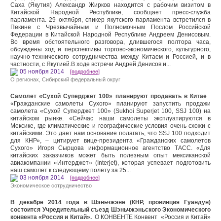
Саха (Якутия) Александр Жирков находится с рабочим визитом в
Китайской Народной Республике, сообщает пресс-служба
парламента. 29 октября, спикер якутского парламента встретился в
Пекине с Чрезвычайным и Полномочным Послом Российской
Федерации в Китайской Народной Республике Андреем Денисовым.
Во время обстоятельного разговора, длившегося полтора часа,
обсуждены ход и перспективы торгово-экономического, культурного,
научно-технического сотрудничества между Китаем и Россией, и в
частности, с Якутией.В ходе встречи Андрей Денисов и...
05 ноября 2014
[подробнее]
О регионах
, Сибирский федеральный округ
Самолет «Сухой Суперджет 100» планируют продавать в Китае
«Гражданские самолеты Сухого» планируют запустить продажи
самолета «Сухой Суперджет 100» (Sukhoi Superjet 100, SSJ 100) на
китайском рынке. «Сейчас наши самолеты эксплуатируются в
Мексике, где климатические и географические условия очень схожи с
китайскими. Это дает нам основание полагать, что SSJ 100 подходит
для КНР», – цитирует вице-президента «Гражданских самолетов
Сухого» Игоря Сырцова информационное агентство ТАСС. «Для
китайских заказчиков может быть полезным опыт мексиканской
авиакомпании «Интерджет» (Interjet), которая успевает подготовить
наш самолет к следующему полету за 25...
03 ноября 2014
[подробнее]
Экономическое сотрудничество
В декабре 2014 года в Шэньчжэне (КНР, провинция Гуандун)
состоится Учредительный съезд Шэньчжэньского Экономического
конвента «Россия и Китай».
О КОНВЕНТЕ Конвент «Россия и Китай»