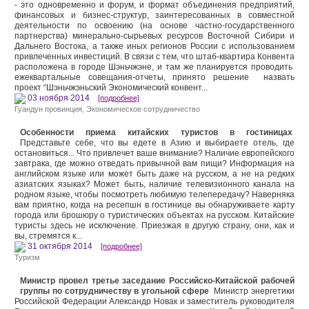
- это одновременно и форум, и формат объединения предприятий,
финансовых и бизнес-структур, заинтересованных в совместной
деятельности по освоению (на основе частно-государственного
партнерства) минерально-сырьевых ресурсов Восточной Сибири и
Дальнего Востока, а также иных регионов России с использованием
привлеченных инвестиций. В связи с тем, что штаб-квартира Конвента
расположена в городе Шэньчжэне, и там же планируется проводить
ежеквартальные совещания-отчеты, принято решение назвать
проект “Шэньчжэньский Экономический конвент...
03 ноября 2014
[подробнее]
Гуандун провинция
,
Экономическое сотрудничество
Особенности приема китайских туристов в гостиницах
Представьте себе, что вы едете в Азию и выбираете отель, где
остановиться... Что привлечет ваше внимание? Наличие европейского
завтрака, где можно отведать привычной вам пищи? Информация на
английском языке или может быть даже на русском, а не на редких
азиатских языках? Может быть, наличие телевизионного канала на
родном языке, чтобы посмотреть любимую телепередачу? Наверняка
вам приятно, когда на ресепшн в гостинице вы обнаруживаете карту
города или брошюру о туристических объектах на русском. Китайские
туристы здесь не исключение. Приезжая в другую страну, они, как и
вы, стремятся к...
31 октября 2014
[подробнее]
Туризм
Министр провел третье заседание Российско-Китайской рабочей
группы по сотрудничеству в угольной сфере
Министр энергетики
Российской Федерации Александр Новак и заместитель руководителя