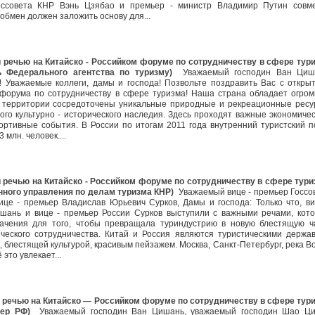
ссовета КНР Вэнь Цзябао и премьер - министр Владимир Путин совм
 обмен должен заложить основу для...
 речью на Китайско - Российком форуме по сотрудничеству в сфере тур
ь Федерального агентства по туризму)
Уважаемый господин Ван Циш
 Уважаемые коллеги, дамы и господа! Позвольте поздравить Вас с откры
о форума по сотрудничеству в сфере туризма! Наша страна обладает огро
е территории сосредоточены уникальные природные и рекреационные ресу
го культурно - исторического наследия. Здесь проходят важные экономичес
ортивные события. В России по итогам 2011 года внутренний туристский п
3 млн. человек....
 речью на Китайско - Российком форуме по сотрудничеству в сфере тури
нного управления по делам туризма КНР)
Уважаемый вице - премьер Госсо
е - премьер Владислав Юрьевич Сурков, Дамы и господа: Только что, ви
шань и вице - премьер России Сурков выступили с важными речами, кот
ачения для того, чтобы превращала туриндустрию в новую блестящую ч
гического сотрудничества. Китай и Россия являются туристическими держа
 блестящей культурой, красивым пейзажем. Москва, Санкт-Петербург, река Во
ё это увлекает...
 речью на Китайско — Российком форуме по сотрудничеству в сфере тур
ьер РФ)
Уважаемый господин Ван Цишань, уважаемый господин Шао Ци