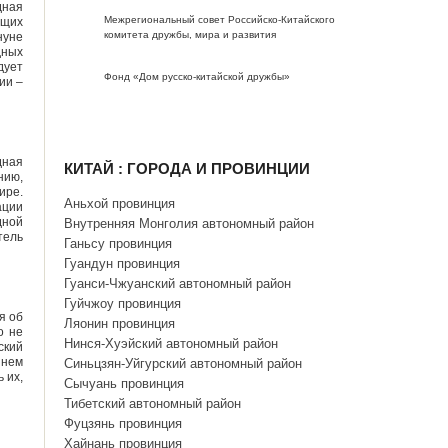
дная
Межрегиональный совет Российско-Китайского
ущих
комитета дружбы, мира и развития
нуне
дных
дует
Фонд «Дом русско-китайской дружбы»
ии –
дная
КИТАЙ : ГОРОДА И ПРОВИНЦИИ
нию,
ире.
Аньхой провинция
ации
дной
Внутренняя Монголия автономный район
тель
Ганьсу провинция
Гуандун провинция
Гуанси-Чжуанский автономный район
Гуйчжоу провинция
я об
Ляонин провинция
о не
Нинся-Хуэйский автономный район
ский
 нем
Синьцзян-Уйгурский автономный район
 их,
Сычуань провинция
Тибетский автономный район
Фуцзянь провинция
Хайнань провинция