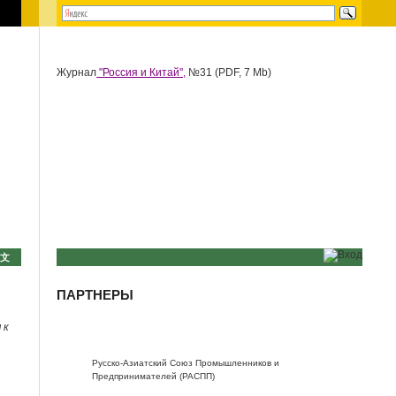
Журнал
"Россия и Китай",
№31 (PDF, 7 Mb)
中文
ПАРТНЕРЫ
 к
Русско-Азиатский Союз Промышленников и
Предпринимателей (РАСПП)