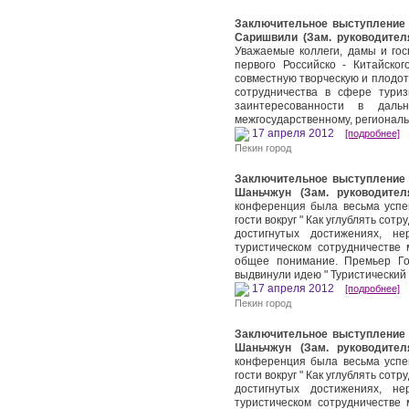
Заключительное выступление н
Саришвили (Зам. руководител
Уважаемые коллеги, дамы и гос
первого Российско - Китайско
совместную творческую и плодот
сотрудничества в сфере тури
заинтересованности в даль
межгосударственному, региональ
17 апреля 2012
[подробнее]
Пекин город
Заключительное выступление 
Шаньчжун (Зам. руководител
конференция была весьма успе
гости вокруг " Как углублять со
достигнутых достижениях, 
туристическом сотрудничестве
общее понимание. Премьер Го
выдвинули идею " Туристический
17 апреля 2012
[подробнее]
Пекин город
Заключительное выступление 
Шаньчжун (Зам. руководител
конференция была весьма успе
гости вокруг " Как углублять со
достигнутых достижениях, 
туристическом сотрудничестве