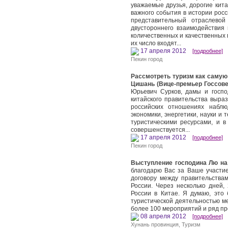
уважаемые друзья, дорогие кита
важного события в истории росс
представительный отраслевой
двустороннего взаимодействия
количественных и качественных 
их число входят...
17 апреля 2012
[подробнее]
Пекин город
Рассмотреть туризм как самую
Цишань (Вице-премьер Госсове
Юрьевич Сурков, дамы и госпо
китайского правительства выраз
российских отношениях наблю
экономики, энергетики, науки и 
туристическими ресурсами, и в
совершенствуется...
17 апреля 2012
[подробнее]
Пекин город
Выступление господина Лю на 
благодарю Вас за Ваше участие
договору между правительствам
России. Через несколько дней,
России в Китае. Я думаю, это 
туристической деятельностью ме
более 100 мероприятий и ряд п
08 апреля 2012
[подробнее]
Хунань провинция
,
Туризм