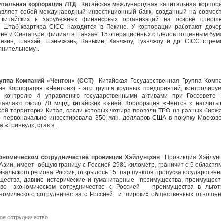
итальная корпорация ЛТД
Китайская международная капитальная корпор
авляет собой международный инвестиционный банк. созданный на совмес
х китайских и зарубежных финансовых организаций на основе отнош
а. Штаб-квартира CICC находится в Пекине. У корпорации работают доче
оне и Сингапуре, филиал в Шанхае. 15 операционных отделов по ценным бум
екин, Шанхай, Шэньчжэнь, Нанькин, Ханчжоу, Гуанчжоу и др. CICC стрем
олнительному...
уппа Компаний «Чентон» (ССТ)
Китайская Государственная Группа Комп
ие Корпорация «Чентон») - это группа крупных предприятий, контролиру
о контролю И управлению государственными активами при Госсовете 
тавляют около 70 млрд. китайских юаней. Корпорация «Чентон » насчиты
сей территории Китая, среди которых четыре провели ТРО на разных биржа
 первоначально инвестировала 350 млн. долларов США в покупку Московс
а «Гринвуд», став в...
кономическом сотрудничестве провинции Хэйлунцзян
Провинция Хэйлун
Азии, имеет общую границу с Россией 2981 километр, граничит с 5 областя
йкальского региона России, открылось 15 пар пунктов пропуска государствен
ущества, давние исторические и гуманитарные преимущества, преимущест
ово- экономическом сотрудничестве с Россией преимущества в льго
ономического сотрудничества с Россией и широких общественных отношен
ое сотрудничество