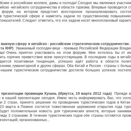
йские и российские коллеги, дамы и господа! Сегодня мы являемся участни
ийско -китайского сотрудничества в области туризма. Впервые проводится с
 форум, на котором предстоит всесторонне проанализировать состо
 в туристической сфере и наметить задачи по существенному повышению
показателей. Следует отметить, что эти задачи носят многоплановый характе
 важную сферу в китайско - российском стратегическом сотрудничестве.
та КНР)
Уважаемый господин вице - премьер Российской Федерации Влади
да! Очень приятно участвовать на этом форуме. Мне хотелось бы от и
ить горячее приветствие всем присутствующим. В последние годы в китайс
дается позитивная тенденция, успешно идёт работа в области полит
техники, гуманитарной и других сферах. Оба Китай и Россия - страны с боль
 нашем туристическом сотрудничестве достигли больших успехов: постеп
презентации провинции Хунань (Иркутск, 19 марта 2012 года)
Прежде в
 в нашей презентации сегодня. Имею честь информировать Вас, что согл
и 2 стран, принято решение по проведению туристических годов в Китае
 23 марта в Пекине состится тожественная церемония открытия года тур
будет положительная новость для турисических агенств, которые занима
жду 2 странами. В течение туристических годов обе страны готовятся пров
резентаций, организованных...