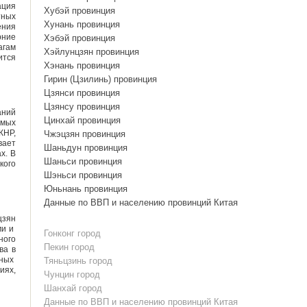
ация
Хубэй провинция
тных
Хунань провинция
ения
рние
Хэбэй провинция
агам
Хэйлунцзян провинция
ится
Хэнань провинция
Гирин (Цзилинь) провинция
Цзянси провинция
Цзянсу провинция
аний
Цинхай провинция
емых
КНР,
Чжэцзян провинция
вает
Шаньдун провинция
х. В
Шаньси провинция
кого
Шэньси провинция
Юньнань провинция
Данные по ВВП и населению провинций Китая
цзян
ми и
Гонконг город
ного
Пекин город
ва в
тных
Тяньцзинь город
иях,
Чунцин город
Шанхай город
Данные по ВВП и населению провинций Китая