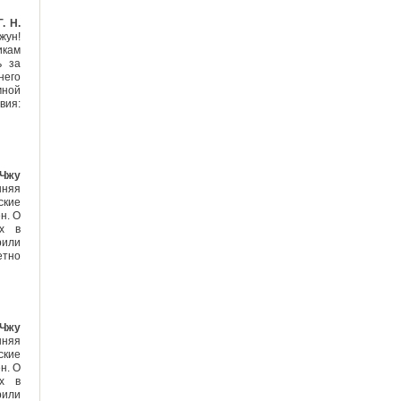
. Н.
жун!
икам
ь за
него
мной
вия:
 Чжу
няя
ские
н. О
ях в
рили
етно
 Чжу
няя
ские
н. О
ях в
рили