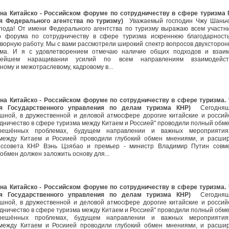
а Китайско - Российском форуме по сотрудничеству в сфере туризма Г
я Федерального агентства по туризму)
Уважаемый господин Чжу Шаньч
пода! От имени Федерального агентства по туризму выражаю всем участн
го форума по сотрудничеству в сфере туризма искреннюю благодарност
ворную работу. Мы с вами рассмотрели широкий спектр вопросов двухсторон
зма. И я с удовлетворением отмечаю наличие общих подходов и взаи
нейшем наращивании усилий по всем направлениям взаимодейст
ному и межотраслевому, кадровому в...
на Китайско - Российском форуме по сотрудничеству в сфере туризма.
я Государственного управления по делам туризма КНР)
Сегодняш
шной, в дружественной и деловой атмосфере дорогие китайские и россий
трудничество в сфере туризма между Китаем и Россией" проводили полный обме
нерешённых проблемах, будущем направлении и важных мероприяти
 между Китаем и Росиией проводили глубокий обмен мнениями, и расши
ссовета КНР Вэнь Цзябао и премьер - министр Владимир Путин совм
 обмен должен заложить основу для...
на Китайско - Российском форуме по сотрудничеству в сфере туризма.
я Государственного управления по делам туризма КНР)
Сегодняш
шной, в дружественной и деловой атмосфере дорогие китайские и россий
трудничество в сфере туризма между Китаем и Россией" проводили полный обме
нерешённых проблемах, будущем направлении и важных мероприяти
 между Китаем и Росиией проводили глубокий обмен мнениями, и расши