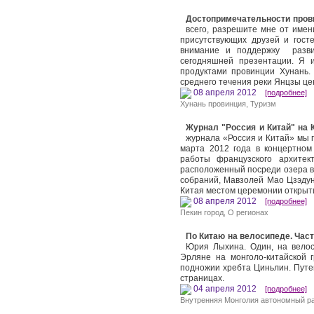
Достопримечательности пров
всего, разрешите мне от имен
присутствующих друзей и гос
внимание и поддержку развит
сегодняшней презентации. Я 
продуктами провинции Хунань.
среднего течения реки Янцзы ц
08 апреля 2012
[подробнее]
Хунань провинция
,
Туризм
Журнал "Россия и Китай" на 
журнала «Россия и Китай» мы г
марта 2012 года в концертном
работы французского архите
расположенный посреди озера в
собраний, Мавзолей Мао Цзэдун
Китая местом церемонии открыти
08 апреля 2012
[подробнее]
Пекин город
,
О регионах
По Китаю на велосипеде. Част
Юрия Лыхина. Один, на велос
Эрляне на монголо-китайской 
подножии хребта Циньлин. Путе
страницах.
04 апреля 2012
[подробнее]
Внутренняя Монголия автономный р