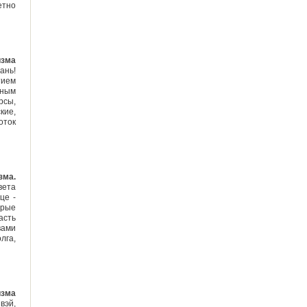
етно
изма
ань!
тием
мным
рсы,
кие,
оток
зма.
вета
це -
орые
асть
вами
лга,
изма
вэй,