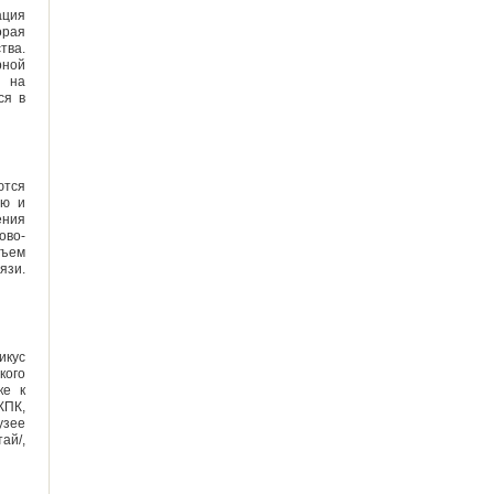
ация
орая
тва.
рной
П на
ся в
тся
ью и
ения
ово-
бъем
язи.
икус
кого
ке к
КПК,
узее
ай/,