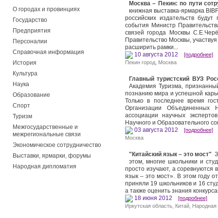
Москва – Пекин: по пути сот
О городах и провинциях
книжная выставка-ярмарка BIBF
российских издательств будут
Государство
события Министр Правительств
Предприятия
связей города Москвы С.Е.Чер
Правительство Москвы, участвуя
Персоналии
расширить рамки...
Справочная информация
10 августа 2012
[подробнее]
История
Пекин город
,
Москва
Культура
Главный туристский ВУЗ Рос
Наука
Академия Туризма, признанный
познанию мира и успешной карье
Образование
Только в последнее время го
Спорт
Организации Объединенных 
ассоциации научных эксперто
Туризм
Научного и Образовательного с
Межгосударственные и
03 августа 2012
[подробнее]
межрегиональные связи
Москва
Экономическое сотрудничество
"Китайский язык – это мост"
Зн
Выставки, ярмарки, форумы
этом, многие школьники и сту
Народная дипломатия
просто изучают, а соревнуются 
язык – это мост». В этом году 
приняли 19 школьников и 16 сту
а также оценить знания конкурс
18 июня 2012
[подробнее]
Иркутская область
,
Китай
,
Народная