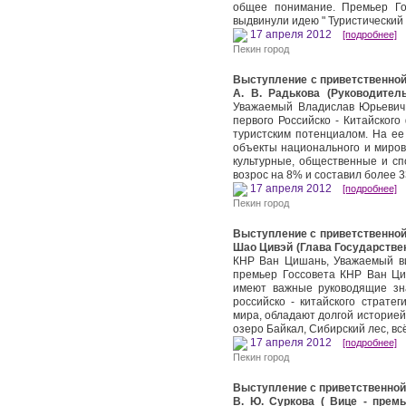
общее понимание. Премьер Го
выдвинули идею " Туристический
17 апреля 2012
[подробнее]
Пекин город
Выступление с приветственной
А. В. Радькова (Руководител
Уважаемый Владислав Юрьевич!
первого Российско - Китайског
туристским потенциалом. На е
объекты национального и мирово
культурные, общественные и сп
возрос на 8% и составил более 3
17 апреля 2012
[подробнее]
Пекин город
Выступление с приветственной
Шао Цивэй (Глава Государстве
КНР Ван Цишань, Уважаемый виц
премьер Госсовета КНР Ван Ци
имеют важные руководящие зн
российско - китайского страте
мира, обладают долгой историей,
озеро Байкал, Сибирский лес, вс
17 апреля 2012
[подробнее]
Пекин город
Выступление с приветственной
В. Ю. Суркова ( Вице - прем