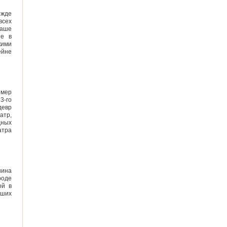
ежде
всех
ваше
ие в
кими
ейне
омер
3-го
девр
атр,
дных
атра
нина
роде
ой в
аших