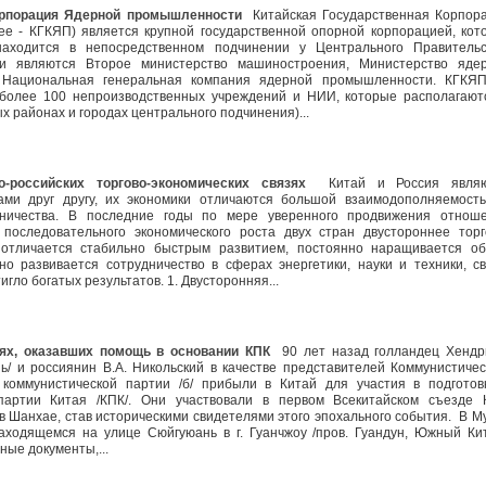
орпорация Ядерной промышленности
Китайская Государственная Корпор
е - КГКЯП) является крупной государственной опорной корпорацией, кот
аходится в непосредственном подчинении у Центрального Правительс
и являются Второе министерство машиностроения, Министерство яде
 Национальная генеральная компания ядерной промышленности. КГКЯ
более 100 непроизводственных учреждений и НИИ, которые располагают
х районах и городах центрального подчинения)...
-российских торгово-экономических связях
Китай и Россия являю
ами друг другу, их экономики отличаются большой взаимодополняемост
ничества. В последние годы по мере уверенного продвижения отнош
 последовательного экономического роста двух стран двустороннее торг
о отличается стабильно быстрым развитием, постоянно наращивается о
но развивается сотрудничество в сферах энергетики, науки и техники, св
тигло богатых результатов. 1. Двусторонняя...
ях, оказавших помощь в основании КПК
90 лет назад голландец Хендр
ь/ и россиянин В.А. Никольский в качестве представителей Коммунистичес
коммунистической партии /б/ прибыли в Китай для участия в подготов
партии Китая /КПК/. Они участвовали в первом Всекитайском съезде 
в Шанхае, став историческими свидетелями этого эпохального события. В М
аходящемся на улице Сюйгуюань в г. Гуанчжоу /пров. Гуандун, Южный Кит
вные документы,...