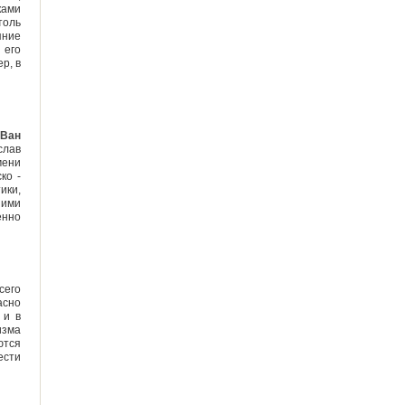
ками
толь
яние
 его
р, в
 Ван
слав
мени
ко -
ики,
шими
енно
сего
асно
 и в
изма
ются
ести