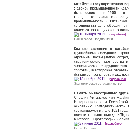
Китайская Государственная К
Ядерной промышленности (дале
была основана в 1955 г. и н
Предшественниками корпораци
промышленности и Китайская
сегодняшний день объединяет 
более 20 провинциях (автономны
18 января 2012
[подробнее]
Пекин город
,
Предприятия
Краткие сведения о китайско
крупнейшими соседними стран
огромным потенциалом сотруд
стратегического партнерства и
экономическое сотрудничеств
торговли, всесторонне углублён
финансов, транспорта и др., дос
18 ноября 2011
[подробнее]
Экономическое сотрудничество
Память об иностранных друзь
Сневлит /китайское имя Ма Лин
Интернационала и Российской 
основанию Коммунистической 
состоявшемся в июле 1921 года 
памяти третьего съезда КПК, н
выставлены фотографии и архи
27 июня 2011
[подробнее]
Китай
,
История