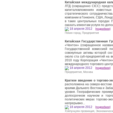
Китайская международная кап
ЛТД (сокращенно CIСС) предст
капиталовложениях известны
стратегического сотрудничеств
компании в Гонконге, США, Лонд
в таких центральных городах П
оказать клиентам услуги по доп
18 апреля 2012
[подробнее]
Пекин город
,
Предприятия
Китайская Государственная Гр
«Чентон» (сокращенное назван
Государственной комиссией п
совокупные активы которой сос
около ста суб-предприятий на в
2010 году Корпорация «Чентон»
международного торгового центр
18 апреля 2012
[подробнее]
Предприятия
,
Москва
Краткое введение о торгово-э
расположена на северо-востоке 
краями Дальнего Востока и Заба
уровня. Географические преим
долгосрочном научном и торг
политических мерах торгово-эк
непрерывно...
18 апреля 2012
[подробнее]
Хэйлунцзян провинция
,
Экономическ