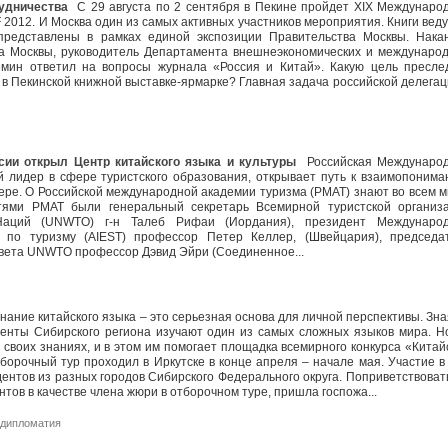
рудничества
С 29 августа по 2 сентября в Пекине пройдет XIX Междунаро
 2012. И Москва один из самых активных участников мероприятия. Книги вед
 представлены в рамках единой экспозиции Правительства Москвы. Нака
а Москвы, руководитель Департамента внешнеэкономических и междунаро
ёмин ответил на вопросы журнала «Россия и Китай». Какую цель пресле
 в Пекинской книжной выставке-ярмарке? Главная задача российской делегац
сии открыл Центр китайского языка и культуры
Российская Междунаро
 лидер в сфере туристского образования, открывает путь к взаимопонима
ре. О Российской международной академии туризма (РМАТ) знают во всем м
стями РМАТ были генеральный секретарь Всемирной туристской организ
Наций (UNWTO) г-н Талеб Рифаи (Иордания), президент Междунаро
в по туризму (AIEST) профессор Петер Келлер, (Швейцария), председа
овета UNWTO профессор Дэвид Эйри (Соединенное...
ание китайского языка – это серьезная основа для личной перспективы. Зна
денты Сибирского региона изучают один из самых сложных языков мира. Н
в своих знаниях, и в этом им помогает площадка всемирного конкурса «Китай
отборочный тур проходил в Иркутске в конце апреля – начале мая. Участие в
дентов из разных городов Сибирского Федерального округа. Поприветствовать
антов в качестве члена жюри в отборочном туре, пришла госпожа...
 дипломатия