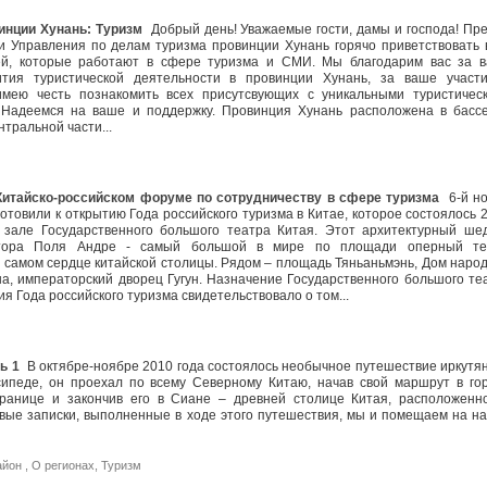
инции Хунань: Туризм
Добрый день! Уважаемые гости, дамы и господа! Пр
и Управления по делам туризма провинции Хунань горячо приветствовать 
тей, которые работают в сфере туризма и СМИ. Мы благодарим вас за 
ия туристической деятельности в провинции Хунань, за ваше участ
имею честь познакомить всех присутсвующих с уникальными туристичес
 Надеемся на ваше и поддержку. Провинция Хунань расположена в басс
ентральной части...
Китайско-российском форуме по сотрудничеству в сфере туризма
6-й н
отовили к открытию Года российского туризма в Китае, которое состоялось 2
 зале Государственного большого театра Китая. Этот архитектурный ше
ктора Поля Андре - самый большой в мире по площади оперный те
 самом сердце китайской столицы. Рядом – площадь Тяньаньмэнь, Дом наро
а, императорский дворец Гугун. Назначение Государственного большого те
я Года российского туризма свидетельствовало о том...
ь 1
В октябре-ноябре 2010 года состоялось необычное путешествие иркутя
ипеде, он проехал по всему Северному Китаю, начав свой маршрут в го
границе и закончив его в Сиане – древней столице Китая, расположенн
вые записки, выполненные в ходе этого путешествия, мы и помещаем на н
айон
,
О регионах
,
Туризм