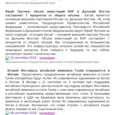
Дальневосточный федеральный округ
Юрий Трутнев: объем инвестиций КНР в Дальний Восток
составляет 7 процентов от общего объема
Китай является
основным внешним партнером России на Дальнем Востоке. Об этом
заявил заместитель Председателя Правительства Российской
Федерации – полномочный представитель Президента Российской
Федерации в Дальневосточном федеральном округе Юрий Трутнев на
пресс-подходе. «Сегодня Китай – основной внешний партнер России
на Дальнем Востоке. Объем инвестиций из КНР составляет 7
процентов от общего объема. Мы сотрудничаем по большинству
направлений. Это инфраструктура, сельское хозяйство, переработка
природных ресурсов. Если говорить о будущем, то нас сейчас
интересует проект строительства...
10 сентября 2018
[подробнее]
Экономическое сотрудничество
,
Дальневосточный федеральный округ
Второй Фестиваль китайской живописи Гунби открывается в
Москве
Представлять традиционную китайскую живопись в стиле
Гунби (Gongbihua) будут более 40 современных художников из Китая
и России. В Москве с 11 сентября по 4 октября при поддержке
Китайского Культурного центра второй год подряд пройдет Фестиваль
китайской живописи в стиле Гунби с участием современных китайских
и российских художников, представляющих этот стиль. В программу
фестиваля в ЦДХ на Крымском валу включены мастер-классы по
живописи и экспозиция работ более 40 современных художников из
Китая и России. Интересно, что слово «Гунби» с китайского языка
можно перевести как «тщательная или...
08 сентября 2018
[подробнее]