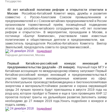
Государство
40 лет китайской политики реформ и открытости отметили в
Москве
Российско-Китайский Комитет мира, дружбы и развития
совместно с Русско-Азиатским Союзом промышленников и
предпринимателей и с Союзом китайских предпринимателей в России
организовали торжественный приём, посвящённый подведению
итогов года российско-китайского сотрудничества «40 лет политики
реформ и открытости». В мероприятии, прошедшем в Москве, в
гостинице «Балчуг Кемпински», участвовали такие известные
политические и общественные деятели и предприниматели, как
заместитель председателя Российско-Китайского Комитета Виктор
Звагельский, председатель совета по средствам массовой...
26 декабря 2018
[подробнее]
Народная дипломатия
,
Москва
Первый Китайско-российский конкурс инноваций и
предпринимательства (дедлайн - 29 января).
Научный парк МГУ и
Китайская ассоциация по международному обмену запускают Первый
Китайско-российский конкурс инноваций и предпринимательства.К
участию приглашаются инновационные компании из сфер:
Интеллектуальное производствоБиомедицина и биотехнологииНовая
энергетика и материалыУстойчивое развитие и охрана окружающей
среды 24 лучших проекта будут приглашены в августе 2019 года на
роуд-шоу, которое пройдет в Пекине и еще в трех провинциях КНР. 12
проектов получат гранты на дальнейшее развитие.Заполнить заявку
необходимо до 27 января 2019 года.Узнать подробнее о конкурсе и
подать заявку...
24 декабря 2018
[подробнее]