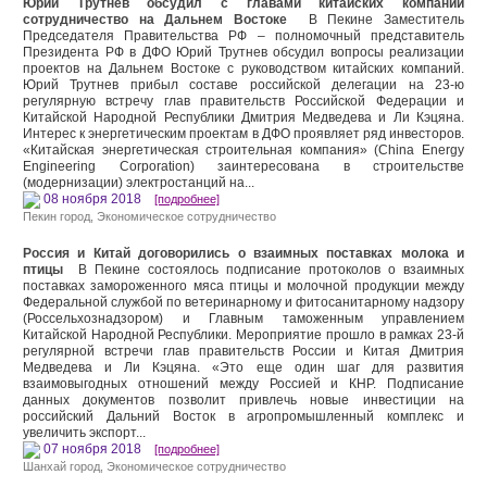
Юрий Трутнев обсудил с главами китайских компаний
сотрудничество на Дальнем Востоке
В Пекине Заместитель
Председателя Правительства РФ – полномочный представитель
Президента РФ в ДФО Юрий Трутнев обсудил вопросы реализации
проектов на Дальнем Востоке с руководством китайских компаний.
Юрий Трутнев прибыл составе российской делегации на 23-ю
регулярную встречу глав правительств Российской Федерации и
Китайской Народной Республики Дмитрия Медведева и Ли Кэцяна.
Интерес к энергетическим проектам в ДФО проявляет ряд инвесторов.
«Китайская энергетическая строительная компания» (China Energy
Engineering Corporation) заинтересована в строительстве
(модернизации) электростанций на...
08 ноября 2018
[подробнее]
Пекин город
,
Экономическое сотрудничество
Россия и Китай договорились о взаимных поставках молока и
птицы
В Пекине состоялось подписание протоколов о взаимных
поставках замороженного мяса птицы и молочной продукции между
Федеральной службой по ветеринарному и фитосанитарному надзору
(Россельхознадзором) и Главным таможенным управлением
Китайской Народной Республики. Мероприятие прошло в рамках 23-й
регулярной встречи глав правительств России и Китая Дмитрия
Медведева и Ли Кэцяна. «Это еще один шаг для развития
взаимовыгодных отношений между Россией и КНР. Подписание
данных документов позволит привлечь новые инвестиции на
российский Дальний Восток в агропромышленный комплекс и
увеличить экспорт...
07 ноября 2018
[подробнее]
Шанхай город
,
Экономическое сотрудничество