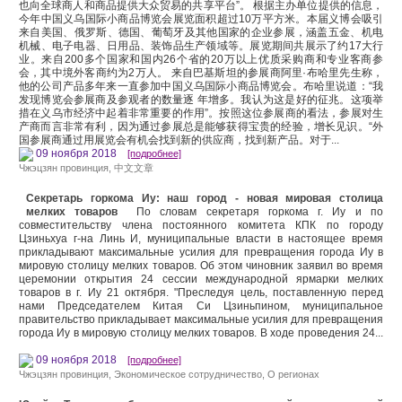
也向全球商人和商品提供大众贸易的共享平台”。 根据主办单位提供的信息，
今年中国义乌国际小商品博览会展览面积超过10万平方米。本届义博会吸引
来自美国、俄罗斯、德国、葡萄牙及其他国家的企业参展，涵盖五金、机电
机械、电子电器、日用品、装饰品生产领域等。展览期间共展示了约17大行
业。来自200多个国家和国内26个省的20万以上优质采购商和专业客商参
会，其中境外客商约为2万人。 来自巴基斯坦的参展商阿里·布哈里先生称，
他的公司产品多年来一直参加中国义乌国际小商品博览会。布哈里说道：“我
发现博览会参展商及参观者的数量逐 年增多。我认为这是好的征兆。这项举
措在义乌市经济中起着非常重要的作用”。按照这位参展商的看法，参展对生
产商而言非常有利，因为通过参展总是能够获得宝贵的经验，增长见识。“外
国参展商通过用展览会有机会找到新的供应商，找到新产品。对于...
09 ноября 2018
[подробнее]
Чжэцзян провинция
,
中文文章
Секретарь горкома Иу: наш город - новая мировая столица
мелких товаров
По словам секретаря горкома г. Иу и по
совместительству члена постоянного комитета КПК по городу
Цзиньхуа г-на Линь И, муниципальные власти в настоящее время
прикладывают максимальные усилия для превращения города Иу в
мировую столицу мелких товаров. Об этом чиновник заявил во время
церемонии открытия 24 сессии международной ярмарки мелких
товаров в г. Иу 21 октября. "Преследуя цель, поставленную перед
нами Председателем Китая Си Цзиньпином, муниципальное
правительство прикладывает максимальные усилия для превращения
города Иу в мировую столицу мелких товаров. В ходе проведения 24...
09 ноября 2018
[подробнее]
Чжэцзян провинция
,
Экономическое сотрудничество
,
О регионах