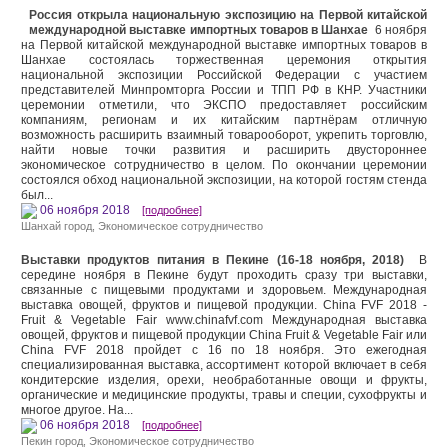
Россия открыла национальную экспозицию на Первой китайской
международной выставке импортных товаров в Шанхае
6 ноября
на Первой китайской международной выставке импортных товаров в
Шанхае состоялась торжественная церемония открытия
национальной экспозиции Российской Федерации с участием
представителей Минпромторга России и ТПП РФ в КНР. Участники
церемонии отметили, что ЭКСПО предоставляет российским
компаниям, регионам и их китайским партнёрам отличную
возможность расширить взаимный товарооборот, укрепить торговлю,
найти новые точки развития и расширить двустороннее
экономическое сотрудничество в целом. По окончании церемонии
состоялся обход национальной экспозиции, на которой гостям стенда
был...
06 ноября 2018
[подробнее]
Шанхай город
,
Экономическое сотрудничество
Выставки продуктов питания в Пекине (16-18 ноября, 2018)
В
середине ноября в Пекине будут проходить сразу три выставки,
связанные с пищевыми продуктами и здоровьем. Международная
выставка овощей, фруктов и пищевой продукции. China FVF 2018 -
Fruit & Vegetable Fair www.chinafvf.com Международная выставка
овощей, фруктов и пищевой продукции China Fruit & Vegetable Fair или
China FVF 2018 пройдет с 16 по 18 ноября. Это ежегодная
специализированная выставка, ассортимент которой включает в себя
кондитерские изделия, орехи, необработанные овощи и фрукты,
органические и медицинские продукты, травы и специи, сухофрукты и
многое другое. На...
06 ноября 2018
[подробнее]
Пекин город
,
Экономическое сотрудничество