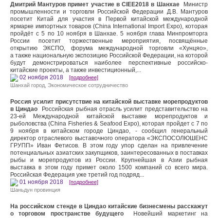
Дмитрий Мантуров примет участие в CIEE2018 в Шанхае
Министр
промышленности и торговли Российской Федерации Д.В. Мантуров
посетит Китай для участия в Первой китайской международной
ярмарке импортных товаров (China International Import Expo), которая
пройдёт с 5 по 10 ноября в Шанхае. 5 ноября глава Минпромторга
России посетит торжественные мероприятия, посвящённые
открытию ЭКСПО, форума международной торговли «Хунцяо»,
а также национальную экспозицию Российской Федерации, на которой
будут демонстрироваться наиболее перспективные российско-
китайские проекты, а также инвестиционный,...
02 ноября 2018
[подробнее]
Шанхай город
,
Экономическое сотрудничество
Россия усилит присутствие на китайской выставке морепродуктов
в Циндао
Российская рыбная отрасль усилит представительство на
23-ей Международной китайской выставке морепродуктов и
рыболовства (China Fisheries & Seafood Expo), которая пройдет с 7 по
9 ноября в китайском городе Циндао, - сообщил генеральный
ди⁠ректор отраслевого выставочного оператора «ЭКСПОСОЛЮШЕНС
ГРУПП» Иван Фетисов. В этом году упор сделан на привлечение
потенциальных азиатских закупщиков, заинтересованных в поставках
рыбы и морепродуктов из России. Крупнейшая в Азии рыбная
выставка в этом году примет около 1500 компаний со всего мира.
Российская Федерация уже третий год подряд...
01 ноября 2018
[подробнее]
Шаньдун провинция
На российском стенде в Циндао китайские бизнесмены расскажут
о торговом пространстве будущего
Новейший маркетинг на