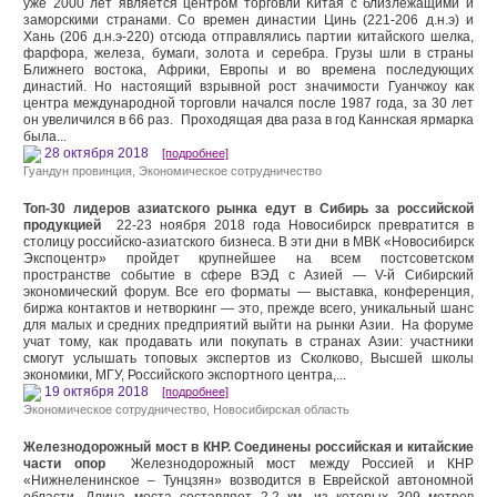
уже 2000 лет является центром торговли Китая с близлежащими и
заморскими странами. Со времен династии Цинь (221-206 д.н.э) и
Хань (206 д.н.э-220) отсюда отправлялись партии китайского шелка,
фарфора, железа, бумаги, золота и серебра. Грузы шли в страны
Ближнего востока, Африки, Европы и во времена последующих
династий. Но настоящий взрывной рост значимости Гуанчжоу как
центра международной торговли начался после 1987 года, за 30 лет
он увеличился в 66 раз. Проходящая два раза в год Каннская ярмарка
была...
28 октября 2018
[подробнее]
Гуандун провинция
,
Экономическое сотрудничество
Топ-30 лидеров азиатского рынка едут в Сибирь за российской
продукцией
22-23 ноября 2018 года Новосибирск превратится в
столицу российско-азиатского бизнеса. В эти дни в МВК «Новосибирск
Экспоцентр» пройдет крупнейшее на всем постсоветском
пространстве событие в сфере ВЭД с Азией — V-й Сибирский
экономический форум. Все его форматы — выставка, конференция,
биржа контактов и нетворкинг — это, прежде всего, уникальный шанс
для малых и средних предприятий выйти на рынки Азии. На форуме
учат тому, как продавать или покупать в странах Азии: участники
смогут услышать топовых экспертов из Сколково, Высшей школы
экономики, МГУ, Российского экспортного центра,...
19 октября 2018
[подробнее]
Экономическое сотрудничество
,
Новосибирская область
Железнодорожный мост в КНР. Соединены российская и китайские
части опор
Железнодорожный мост между Россией и КНР
«Нижнеленинское – Тунцзян» возводится в Еврейской автономной