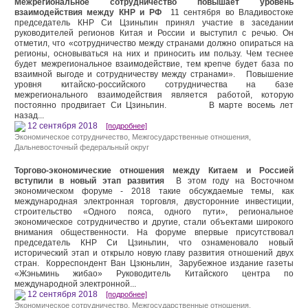
Межрегиональное сотрудничество повышает уровень
взаимодействия между КНР и РФ
11 сентября во Владивостоке
председатель КНР Си Цзиньпин принял участие в заседании
руководителей регионов Китая и России и выступил с речью. Он
отметил, что «сотрудничество между странами должно опираться на
регионы, основываться на них и приносить им пользу. Чем теснее
будет межрегиональное взаимодействие, тем крепче будет база по
взаимной выгоде и сотрудничеству между странами». Повышение
уровня китайско-российского сотрудничества на базе
межрегионального взаимодействия является работой, которую
постоянно продвигает Си Цзиньпин. В марте восемь лет
назад...
12 сентября 2018
[подробнее]
Экономическое сотрудничество
,
Межгосударственные отношения
,
Дальневосточный федеральный округ
Торгово-экономические отношения между Китаем и Россией
вступили в новый этап развития
В этом году на Восточном
экономическом форуме - 2018 такие обсуждаемые темы, как
международная электронная торговля, двусторонние инвестиции,
строительство «Одного пояса, одного пути», региональное
экономическое сотрудничество и другие, стали объектами широкого
внимания общественности. На форуме впервые присутствовал
председатель КНР Си Цзиньпин, что ознаменовало новый
исторический этап и открыло новую главу развития отношений двух
стран. Корреспондент Ван Цзюньлин, Зарубежное издание газеты
«Жэньминь жибао» Руководитель Китайского центра по
международной электронной...
12 сентября 2018
[подробнее]
Экономическое сотрудничество
,
Межгосударственные отношения
,