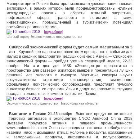
Минпромторгом России была организована отдельная национальная
экспозиция, в рамках которой были продемонстрированы крупные
международные проекты в области атомной энергетики,
нефтегазовой сферы, транспорта и логистики, а также
инвестиционный, промышленный и туристический потенциал
российских регионов. Кроме...
16 ноября 2018
[подробнее]
Шанхай город
,
Экономическое сотрудничество
Сибирский экономический форум будет самым масштабным за 5
лет
Крупнейшее на всем постсоветском пространстве событие для
малых и средних предприятий, ведущих бизнес с Азией, — Сибирский
экономический форум — пройдет уже на следующей неделе, 22-23
ноября. На эти два дня МВК «Экспоцентр» превратится в
пространство для разведки азиатских рынков и презентации лучших
решений для экспорта и импорта. Маститые спикеры научат
результативным стратегиям финансирования, таможенного
оформления, логистического сопровождения, представят глубокую
аналитику бизнеса со странами Азии и дадут пошаговые инструкции
выхода на экспортные и импортные рынки. Таким...
16 ноября 2018
[подробнее]
Экономическое сотрудничество
,
Новосибирская область
Выставки в Пекине 21-23 ноября
Выставки продуктов питания и
торговых автоматов в экспоцентре CNCC AnuFood China 2018
Выставка продуктов питания и пищевой промышленности
www.anufoodchina.com Основные разделы выставки: хлебобулочные
изделия, мясо и домашняя птица, молочные продукты, охлажденные
и замороженные продукты, ингредиенты и полуфабрикаты,