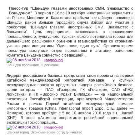
Пресс-тур "Шаньдун глазами иностранных СМИ. Знакомство с
Вэньдэном"
В период с 16 по 19 октября иностранные журналисты
из России, Монголии и Казахстана прибыли в китайскую провинцию
Шаньдун район Вэньдэн городского округа Вэйхай для участия в
пресс-туре "Шаньдун глазами иностранных СМИ. Знакомство с
Вэньдэном". Цель мероприятия заключалась в продвижении
промышленного, культурного, туристического потенциала города для
дальнейшего расширения обменов и взаимодействия со странами-
участницами инициативы "Один пояс, один путь". Организаторами
пресс-тура выступили отдел пропаганды и агитации районного
комитета Вэньдэна совместно с редакцией...
06 ноября 2018
[подробнее]
Шаньдун провинция
,
О регионах
Лидеры российского бизнеса представят свои проекты на первой
Китайской международной импортной ярмарке
9 крупных
международных проектов представят лидеры российского бизнеса,
среди которых — ПАО «Газпром», ГК «Росатом», ОАО «РЖД
Логистика» и ГК «Ворсино Фрайт Вилладж» — на национальной
экспозиции Российской Федерации, организуемой Минпромторгом
России в рамках Первой китайской международной ярмарки
импортных товаров (China International Import Expo, CIIE, далее —
Ярмарка), которая пройдёт с 5 по 10 ноября 2018 года в г. Шанхай
(КНР). В зоне «Атомная энергетика» российской национальной
экспозиции Госкорпорация...
02 ноября 2018
[подробнее]
Шанхай город
,
Экономическое сотрудничество