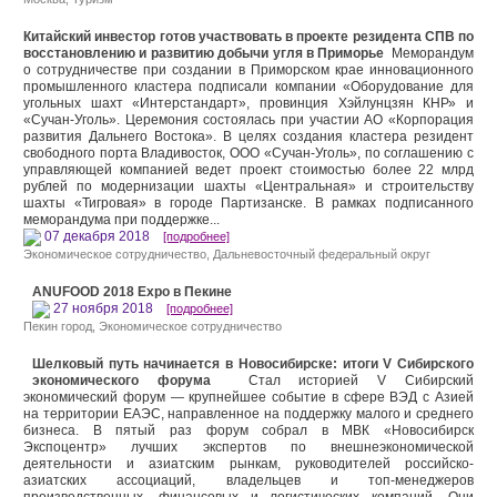
Китайский инвестор готов участвовать в проекте резидента СПВ по
восстановлению и развитию добычи угля в Приморье
Меморандум
о сотрудничестве при создании в Приморском крае инновационного
промышленного кластера подписали компании «Оборудование для
угольных шахт «Интерстандарт», провинция Хэйлунцзян КНР» и
«Сучан-Уголь». Церемония состоялась при участии АО «Корпорация
развития Дальнего Востока». В целях создания кластера резидент
свободного порта Владивосток, ООО «Сучан-Уголь», по соглашению с
управляющей компанией ведет проект стоимостью более 22 млрд
рублей по модернизации шахты «Центральная» и строительству
шахты «Тигровая» в городе Партизанске. В рамках подписанного
меморандума при поддержке...
07 декабря 2018
[подробнее]
Экономическое сотрудничество
,
Дальневосточный федеральный округ
ANUFOOD 2018 Expo в Пекине
27 ноября 2018
[подробнее]
Пекин город
,
Экономическое сотрудничество
Шелковый путь начинается в Новосибирске: итоги V Сибирского
экономического форума
Стал историей V Сибирский
экономический форум — крупнейшее событие в сфере ВЭД с Азией
на территории ЕАЭС, направленное на поддержку малого и среднего
бизнеса. В пятый раз форум собрал в МВК «Новосибирск
Экспоцентр» лучших экспертов по внешнеэкономической
деятельности и азиатским рынкам, руководителей российско-
азиатских ассоциаций, владельцев и топ-менеджеров