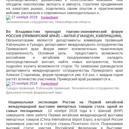
производственных, финансовых и логистических компаний. Они
обсудили перспективы экспорта и импорта, стратегии продвижения
на азиатских рынках, поделились своим опытом и практическими
кейсами, рассказали о современных законодательных и...
27 ноября 2018
[подробнее]
Экономическое сотрудничество
,
Новосибирская область
Во Владивостоке проходит торгово-экономический форум
РОССИЯ (ПРИМОРСКИЙ КРАЙ) —КИТАЙ (ГУАНДУН, ХЭЙЛУНЦЗЯН).
Организаторами являются департаменты коммерции провинций
Хэйлунцзян и Гуандун, департамент международного сотрудничества
Приморского края. Форум имеет исключительно практическую
направленность. Основная цель - предоставить возможность
российским и китайским предпринимателям наладить
непосредственный контакт, найти новых контрагентов, более
подробно изучить возможности сторон. По заявлению руководителя
департамента международного сотрудничества Приморского края
Алексея Старичкова, форум проводится уже 4-й раз, с каждым годом
растёт количество участников. Приморский край развивается и...
23 ноября 2018
[подробнее]
Гуандун провинция
,
Хэйлунцзян провинция
,
Экономическое сотрудничество
,
Дальневосточный федеральный округ
Национальная экспозиция России на Первой китайской
международной выставке импортных товаров стала одной из
самых посещаемых
10 ноября 2018 года в г. Шанхай (КНР)
завершила свою работу Первая китайская международной выставка
импортных товаров (China International Import Expo), в которой Россия
принимала участие в статусе страны-Почетного гостя. Подчеркивая
высокий статус участия Российской Федерации в Выставке,