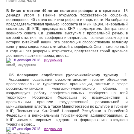
Пекин город
,
Наука
В Китае отметили 40-летие политики реформ и открытости
18
декабря утром в Пекине открылось торжественное собрание,
посвященное 40-летию политики реформ и открытости. На собрании
председательствовал премьер Госсовета КНР Ли Кэцян. Генеральный
секретарь ЦК КПК, председатель КНР, председатель Центрального
военного совета Си Цзиньпин выступил с программной речью, в
которой отметил, что «реформы и открытость - великая революция в
истории китайской нации, эта революция способствовала великому
взлету дела социализма с китайской спецификой. Опыт, накопленный
в ходе 40 лет реформ и открытости, представляет собой духовное
достояние партии и народа, имеет...
18 декабря 2018
[подробнее]
Китай
,
Государство
Об Ассоциации содействия русско-китайскому туризму
1.
Ассоциация содействия русско-китайскому туризму объединяет
профессиональные туристические организации, занятые в сфере
российско-китайского культурно-гуманитарного обмена, и
координирует работу профессиональных сообществ на всей
территории Российской Федерации во взаимодействии с
профильными органами государственной, региональной и
муниципальной власти, а также Министерством по культуре и туризму
КНР, Посольством Китайской Народной Республики в Российской
Федерации и региональными туристическими администрациями. 2.
КНР является мировым лидером по формированию выездного
туристического...
07 декабря 2018
[подробнее]
Москва
,
Туризм