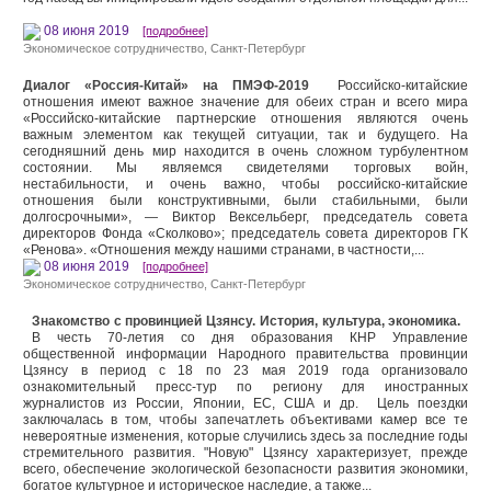
08 июня 2019
[подробнее]
Экономическое сотрудничество
,
Санкт-Петербург
Диалог «Россия-Китай» на ПМЭФ-2019
Российско-китайские
отношения имеют важное значение для обеих стран и всего мира
«Российско-китайские партнерские отношения являются очень
важным элементом как текущей ситуации, так и будущего. На
сегодняшний день мир находится в очень сложном турбулентном
состоянии. Мы являемся свидетелями торговых войн,
нестабильности, и очень важно, чтобы российско-китайские
отношения были конструктивными, были стабильными, были
долгосрочными», — Виктор Вексельберг, председатель совета
директоров Фонда «Сколково»; председатель совета директоров ГК
«Ренова». «Отношения между нашими странами, в частности,...
08 июня 2019
[подробнее]
Экономическое сотрудничество
,
Санкт-Петербург
Знакомство с провинцией Цзянсу. История, культура, экономика.
В честь 70-летия со дня образования КНР Управление
общественной информации Народного правительства провинции
Цзянсу в период с 18 по 23 мая 2019 года организовало
ознакомительный пресс-тур по региону для иностранных
журналистов из России, Японии, ЕС, США и др. Цель поездки
заключалась в том, чтобы запечатлеть объективами камер все те
невероятные изменения, которые случились здесь за последние годы
стремительного развития. "Новую" Цзянсу характеризует, прежде
всего, обеспечение экологической безопасности развития экономики,
богатое культурное и историческое наследие, а также...