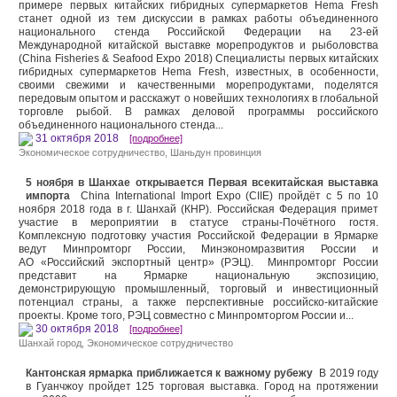
примере первых китайских гибридных супермаркетов Hema Fresh
станет одной из тем дискуссии в рамках работы объединенного
национального стенда Российской Федерации на 23-ей
Международной китайской выставке морепродуктов и рыболовства
(China Fisheries & Seafood Expo 2018) Специалисты первых китайских
гибридных супермаркетов Hema Fresh, известных, в особенности,
своими свежими и качественными морепродуктами, поделятся
передовым опытом и расскажут о новейших технологиях в глобальной
торговле рыбой. В рамках деловой программы российского
объединенного национального стенда...
31 октября 2018
[подробнее]
Экономическое сотрудничество
,
Шаньдун провинция
5 ноября в Шанхае открывается Первая всекитайская выставка
импорта
China International Import Expo (CIIE) пройдёт с 5 по 10
ноября 2018 года в г. Шанхай (КНР). Российская Федерация примет
участие в мероприятии в статусе страны-Почётного гостя.
Комплексную подготовку участия Российской Федерации в Ярмарке
ведут Минпромторг России, Минэкономразвития России и
АО «Российский экспортный центр» (РЭЦ). Минпромторг России
представит на Ярмарке национальную экспозицию,
демонстрирующую промышленный, торговый и инвестиционный
потенциал страны, а также перспективные российско-китайские
проекты. Кроме того, РЭЦ совместно с Минпромторгом России и...
30 октября 2018
[подробнее]
Шанхай город
,
Экономическое сотрудничество
Кантонская ярмарка приближается к важному рубежу
В 2019 году
в Гуанчжоу пройдет 125 торговая выставка. Город на протяжении