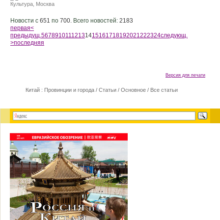
Культура
,
Москва
Новости с
651
по
700.
Всего новостей:
2183
первая
<
предыдущ.
5
6
7
8
9
10
11
12
13
14
15
16
17
18
19
20
21
22
23
24
следующ.
>
последняя
Версия для печати
Китай : Провинции и города
/
Статьи
/
Основное
/
Все статьи