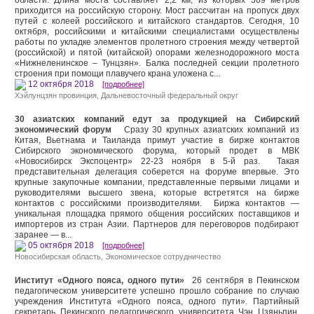
области. Длина моста составляет 2,2 км, из которых 309 метров
приходится на российскую сторону. Мост рассчитан на пропуск двух
путей с колеей российского и китайского стандартов. Сегодня, 10
октября, российскими и китайскими специалистами осуществлены
работы по укладке элементов пролетного строения между четвертой
(российской) и пятой (китайской) опорами железнодорожного моста
«Нижнеленинское – Тунцзян». Балка последней секции пролетного
строения при помощи плавучего крана уложена с...
12 октября 2018
[подробнее]
Хэйлунцзян провинция
,
Дальневосточный федеральный округ
30 азиатских компаний едут за продукцией на Сибирский
экономический форум
Сразу 30 крупных азиатских компаний из
Китая, Вьетнама и Таиланда примут участие в бирже контактов
Сибирского экономического форума, который продет в МВК
«Новосибирск Экспоцентр» 22-23 ноября в 5-й раз. Такая
представительная делегация соберется на форуме впервые. Это
крупные закупочные компании, представленные первыми лицами и
руководителями высшего звена, которые встретятся на бирже
контактов с российскими производителями. Биржа контактов —
уникальная площадка прямого общения российских поставщиков и
импортеров из стран Азии. Партнеров для переговоров подбирают
заранее — в...
05 октября 2018
[подробнее]
Новосибирская область
,
Экономическое сотрудничество
Институт «Одного пояса, одного пути»
26 сентября в Пекинском
педагогическом университете успешно прошло собрание по случаю
учреждения Института «Одного пояса, одного пути». Партийный
секретарь Пекинского педагогического университета Чэн Цзяньпин,