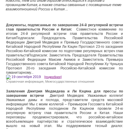
новости, тем или иным образом относящихся к городам и
провинциям Китая, а также статьи связанные с посвященные теме
взаимоотношений России и Китая ...
Документы, подписанные по завершении 24-й регулярной встречи
глав правительств России и Китая:
Совместное коммюнике по
итогам 24-й регулярной встречи глав правительств России и
КитаяПодписали: Председатель Правительства Российской
Федерации Дмитрий Медведев и Премьер Государственного совета
Китайской Народной Республики Ли Кэцян Протокол 23-го заседания
Российско-Китайской комиссии по подготовке регулярных встреч глав
правительствПодписали: Заместитель Председателя Правительства
Российской Федерации Максим Акимов и Заместитель Премьера
Государственного совета Китайской Народной Республики Ху Чуньхуа
Протокол 20-го заседания Российско-Китайской комиссии по
гуманитарному...
19 сентября 2019
[подробнее]
Справочная информация
,
Межгосударственные отношения
Заявления Дмитрия Медведева и Ли Кэцяна для прессы по
завершении встречи
Дмитрий Медведев: Уважаемые коллеги!
Уважаемые дамы и господа, представители средств массовой
информации! Мы с моим коллегой – Премьером Госсовета Китайской
Народной Республики господином Ли Кэцяном провели 24-ю
регулярную встречу глав правительств России и Китая. Наши
переговоры продемонстрировали, что российско-китайское
всеобъемлющее партнёрство и стратегическое взаимодействие
вышло на новый этап. Мы поддерживаем тесный диалог.