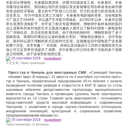
长影旧址博物馆，长春规划展览馆，伊通河旧城改造工程、长春新区、长春
兴隆综合保税区、国信南山现代农业园以及全套能够证明吉林省省会城市拥
有发达的经济基础、庞大的中产阶级人口比例、巨大职业潜力的其他地方及
历史景点。 作为中国东北第三大城市，长春素有电影城的美誉。当地电影制
片厂成立于1949年，并以盛产艺术影片而驰名。自1992年以来，长春市定期
举办亚洲导演电影节，并开设了相关专题博物馆。博物馆中各种各样的陈列
品让游客和所有对电影艺术主题感兴趣的人都可以了解到中国第一家电影制
片厂详细信息，其历史和发展历程。由于陈列的独特性，博物馆获得了多个
国家奖项。韩国NSP通讯社记者朴胜峰分享到，“博物馆仿佛很大，但尽管如
此，陈列却以易于理解的形式且按时代呈现，这能够追踪中国电影产业发展
的整个历史。非常有趣！” 对创新、科研以及试验设计工作的大规模投资为当
地公司立足世界市场提供了保障。其中多数公司已经在整个大陆的多个国家
设立经销商。由于该省所处地理位置...
25 сентября 2018
[подробнее]
中文文章
,
Гирин провинция
Пресс-тур в Чанчунь для иностранных СМИ
«Сияющий Чанчунь
обнимет мир» В период с 31 августа по 4 сентября состоялся пресс-
тур в Чанчунь, приуроченный празднованию 40-го юбилея с начала
проведения политики реформ и открытости в КНР. В связи со столь
значимым юбилеем департаментом пропаганды муниципального
комитета города Чанчунь в провинцию Цзилинь были приглашены
журналисты из 14 стран. Главная цель мероприятия – познакомить
представителей средств массовой информации с современным
Чанчунем, с развитием в городе научно-технического потенциала,
внедрением инноваций, культурным и социальным развитием,
предпринимаемыми мерами по...
25 сентября 2018
[подробнее]
Гирин провинция
,
О регионах