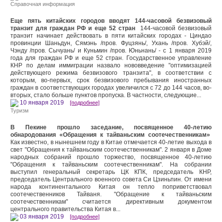
Справочная информация
Еще пять китайских городов вводят 144-часовой безвизовый
транзит для граждан РФ и еще 52 стран
144-часовой безвизовый
транзит начинает действовать в пяти китайских городах - Циндао
провинции Шаньдун, Сямэнь /пров. Фуцзянь/, Ухань /пров. Хубэй/,
Чэнду /пров. Сычуань/ и Куньмин /пров. Юньнань/ - с 1 января 2019
года для граждан РФ и еще 52 стран. Государственное управление
КНР по делам иммиграции назвало нововведение "оптимизацией
действующего режима безвизового транзита", в соответствии с
которым, во-первых, срок безвизового пребывания иностранных
граждан в соответствующих городах увеличился с 72 до 144 часов, во-
вторых, стало больше пунктов пропуска. В частности, следующие...
10 января 2019
[подробнее]
Туризм
В Пекине прошло заседание, посвященное 40-летию
обнародования «Обращения к тайваньским соотечественникам»
Как известно, в нынешнем году в Китае отмечается 40-летие выхода в
свет "Обращения к тайваньским соотечественникам". 2 января в Доме
народных собраний прошло торжество, посвященное 40-летию
"Обращения к тайваньским соотечественникам". На собрании
выступил генеральный секретарь ЦК КПК, председатель КНР,
председатель Центрального военного совета Си Цзиньпин. От имени
народа континентального Китая он тепло поприветствовал
соотечественников Тайваня. "Обращение к тайваньским
соотечественникам" считается директивным документом
центрального правительства Китая в...
03 января 2019
[подробнее]