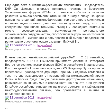
Еще одна веха в китайско-российских отношениях
Председатель
КНР Си Цзиньпин впервые принимает участие в Восточном
Экономическом форуме (ВЭФ), это веховое событие в истории
развития китайско-российских отношений в новую эпоху. На фоне
нынешних тенденций антиглобализации, торгового протекционизма и
политики односторонних действий Китай докажет миру, что при
следовании принципам взаимной выгоды и обоюдного выигрыша
можно совершенствовать регулирование регионального
экономического сотрудничества, способствовать упрощению торговли
и инвестиций – именно это и есть правильный выбор в продвижении
регионального экономического развития. Ли Хуэй В...
12 сентября 2018
[подробнее]
Межгосударственные отношения
,
Москва
В чем секрет китайско-российской дружбы?
С 11 сентября,
председатель КНР Си Цзиньпин принимает участие в Четвертом
Восточном экономическом форуме (ВЭФ) в российском Владивостоке.
В тот же день Си Цзиньпин и президент РФ Владимир Путин провели
переговоры. Руководители двух стран пришли к единому согласию о
том, что вне зависимости от изменений на международной арене
Китай и Россия будут твердо развивать двусторонние отношения,
решительно защищать мир и стабильность на планете. Син Гуанчэн
Китайско-российские отношения являются зрелыми и стабильными
межгосударственными связями, это проявляется в защите и
поддержке коренных...
12 сентября 2018
[подробнее]
Межгосударственные отношения