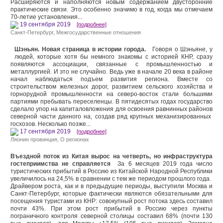
Расширяются и наполняются новым содержанием двусторонние
практические связи. Это особенно значимо в год, когда мы отмечаем
70-летие установления...
19 сентября 2019
[подробнее]
Санкт-Петербург
,
Межгосударственные отношения
Шэньян. Новая страница в истории города.
Говоря о Шэньяне, у
людей, которые хотя бы немного знакомы с историей КНР, сразу
появляются ассоциации, связанные с промышленностью и
металлургией. И это не случайно. Ведь уже в начале 20 века в районе
начал наблюдаться подъем развития региона. Вместе со
строительством железных дорог, развитием сельского хозяйства и
горнорудной промышленности на северо-восток стали большими
партиями пребывать переселенцы. В пятидесятых годах государство
сделало упор на капиталовложения для освоения равнинных районов
северной части данного на, создав ряд крупных механизированных
госхозов. Несколько позже...
17 сентября 2019
[подробнее]
Ляонин провинция
,
О регионах
Въездной поток из Китая вырос на четверть, но инфраструктура
гостеприимства не справляется
За 6 месяцев 2019 года число
туристических прибытий в Россию из Китайской Народной Республики
увеличилось на 24,5% в сравнении с тем же периодом прошлого года.
Драйвером роста, как и в предыдущие периоды, выступили Москва и
Санкт-Петербург, которые фактически являются обязательными для
посещения туристами из КНР: совокупный рост потока здесь составил
почти 43%. При этом рост прибытий в Россию через пункты
пограничного контроля северной столицы составил 68% (почти 130