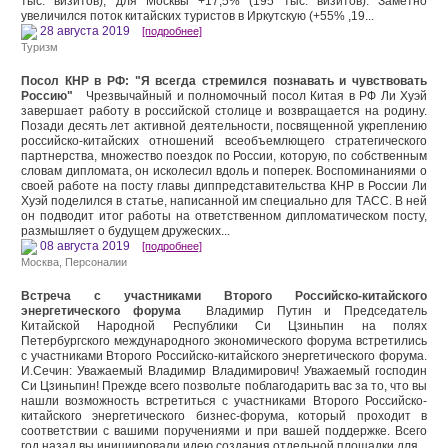
тыс. визитов), для Москвы +17,5% (195 тыс. визитов). Заметно
увеличился поток китайских туристов в Иркутскую (+55% ,19...
28 августа 2019
[подробнее]
Туризм
Посол КНР в РФ: "Я всегда стремился познавать и чувствовать
Россию"
Чрезвычайный и полномочный посол Китая в РФ Ли Хуэй
завершает работу в российской столице и возвращается на родину.
Позади десять лет активной деятельности, посвященной укреплению
российско-китайских отношений всеобъемлющего стратегического
партнерства, множество поездок по России, которую, по собственным
словам дипломата, он исколесил вдоль и поперек. Воспоминаниями о
своей работе на посту главы диппредставительства КНР в России Ли
Хуэй поделился в статье, написанной им специально для ТАСС. В ней
он подводит итог работы на ответственном дипломатическом посту,
размышляет о будущем дружеских...
08 августа 2019
[подробнее]
Москва
,
Персоналии
Встреча с участниками Второго Российско-китайского
энергетического форума
Владимир Путин и Председатель
Китайской Народной Республики Си Цзиньпин на полях
Петербургского международного экономического форума встретились
с участниками Второго Российско-китайского энергетического форума.
И.Сечин: Уважаемый Владимир Владимирович! Уважаемый господин
Си Цзиньпин! Прежде всего позвольте поблагодарить вас за то, что вы
нашли возможность встретиться с участниками Второго Российско-
китайского энергетического бизнес-форума, который проходит в
соответствии с вашими поручениями и при вашей поддержке. Всего
год назад вы инициировали идею создания отдельной площадки для...