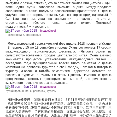
выступая с речью, отметил, что за пять лет важная инициатива «Один
пояс, один путь» завоевала высокие оценки международного
сообщества, а также получила повсеместное приветствие. С целью
углубленного претворения в жизнь духа, с которым председатель КНР
Си Цзиньпин выступал на заседании по случаю пятилетия
строительства «Одного пояса, одного пути», Пекинский
педагогический университет...
27 сентября 2018
[подробнее]
Пекин город
,
Образование
Международный туристический фестиваль 2018 прошел в Ухане
В период с 15 по 18 сентября в городе Ухань состоялась 17 сессия
международного туристического фестиваля. «Являясь одним из
самых густонаселенных городов центрального Китая, Ухань активно
занимается процессом установления международных связей. В
последние годы муниципальные власти много работают с целью
максимально привлечь туристов в свой город», - сказал в интервью
журналу «Россия и Китай» заместитель директора комитета по
развитию туризма г. Ухань г-н Фань Цзисянь. Именно с целью
продвижения местных достопримечательностей, исторического и
культурного наследия города народным...
25 сентября 2018
[подробнее]
Хубэй провинция
,
О регионах
,
Туризм
海外媒体长春行
《精彩长春拥抱世界》 8月31日至9月4日期间举行了“庆
祝改革开放40周年海外媒体长春行”活动。由于活动意义非凡，中共吉林省
长春市委宣传部共邀请了来自14个国家的记者参与其中。活动主旨在于让主
流媒体人走进长春，了解这里的科技创新、文化及社会发展、环境整治、民
生改善等方面日新月异的变化。 为期五天的行程中，海外媒体人先后走访了