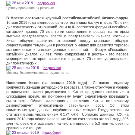
28 мая 2019
[подробнее]
Цзянсу провинция
,
О регионах
В Москве состоится крупный российско-китайский бизнес-форум
16 мая 2019 года в конгресс-центре гостиницы Балчуг в честь 70-летия
дипломатических отношений РФ и КНР состоится форум «Российско-
китайский диалог. 70 лет: точки сопряжения и роста», на котором
высокие представители власти и представители бизнеса России и
Китая обсудят развитие отношений между странами, обсудят
существующие тенденции и расскажут о нишах для развития торгово-
экономических и инвестиционных отношений. Форум «Российско-
китайский диалог. 70 лет: точки сопряжения и роста» - это первое
мероприятие, которое состоится в рамках 70-летия установления
дипломатических...
25 апреля 2019
[подробнее]
Москва
,
Экономическое сотрудничество
Население Китая (на начало 2019 года)
Согласно текущему
количеству женщин детородного возраста, а также структуре и уровню
рождаемости, число родившихся в Китае продолжит снижаться в
ближайшее время, но по-прежнему будет значительно превышать
смертность. Общая численность населения Китая по-прежнему
демонстрирует относительно стабильный рост. Об этом
свидетельствуют данные, опубликованные сегодня Государственным
статистическим управлением /ГСУ/ КНР. Согласно данным ГСУ, на
конец 2018 года общее население Китая составляло около 1 млрд 395
млн человек, что указывает на чистый прирост в 5,3 млн человек по
сравнению с концом...
23 января 2019
[подробнее]