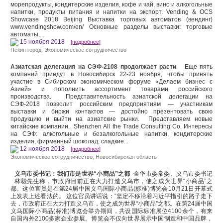
морепродукты, кондитерские изделия, кофе и чай, вино и алкогольные
напитки, продукты питания и напитки на экспорт. Vending & OCS
Showcase 2018 Beijing Выставка торговых автоматов (вендинг)
www.vendingshow.com/en/ Основные разделы выставки: торговые
автоматы,...
15 ноября 2018
[подробнее]
Пекин город
,
Экономическое сотрудничество
Азиатская делегация на СЭФ-2108 продолжает расти
Еще пять
компаний приедут в Новосибирск 22-23 ноября, чтобы принять
участие в Сибирском экономическом форуме «Делаем бизнес с
Азией» и пополнить ассортимент товарами российского
производства. Представительность азиатской делегации на
СЭФ-2018 позволит российским предприятиям ― участникам
выставки и биржи контактов — достойно презентовать свою
продукцию и выйти на азиатские рынки. Представляем новые
китайские компании. Shenzhen All the Trade Consulting Co. Интересы
на СЭФ: алкогольные и безалкогольные напитки, кондитерские
изделия, фирменный шоколад, сладкие...
12 ноября 2018
[подробнее]
Экономическое сотрудничество
,
Новосибирская область
义乌市委书记：我们市是世界“小商品”之都
金华市委常委、义乌市委书记
林毅先生称，市政府目前正在大力打造义乌市，使之成为世界“小商品”之
都。这位官员是在第24届中国义乌国际小商品(标准)博览会10月21日开幕式
上发表上述看法的。 这位官员讲话说：“坚定不移沿着习近平指引的路子走下
去，市政府正在大力打造义乌市，使之成为世界“小商品”之都。在第24届中国
义乌国际小商品(标准)博览会举办期间，共设国际标准展位4100余个，有来
自国内外2100多家企业参展。博览会不仅向世界展示中国制造和中国品牌，