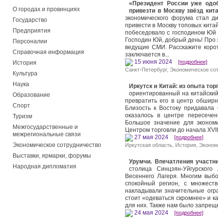
«Президент России уже одо
О городах и провинциях
привезти в Москву звёзд кита
экономического форума стал д
Государство
привести в Москву топовых китай
Предприятия
побеседовало с господином Юй о
Господин Юй, добрый день! Про
Персоналии
ведущие СМИ. Расскажите корот
Справочная информация
заключается в...
15 июня 2024
[подробнее]
История
Санкт-Петербург
,
Экономическое со
Культура
Наука
Иркутск и Китай: из опыта то
ориентированный на китайский
Образование
превратить его в центр обширн
Спорт
Близость к Востоку прида­вала
оказалось в центре пересече
Туризм
Большое значение для эконом
Межгосударственные и
Центром торговли до начала XVII
межрегиональные связи
27 мая 2024
[подробнее]
Экономическое сотрудничество
Иркутская область
,
История
,
Эконом
Выставки, ярмарки, форумы
Урумчи. Впечатления участн
Народная дипломатия
столица Синцзян-Уйгурского
Весеннего Лагеря. Многим выбо
спокойный регион, с множест
накладывали значительные огра
стоит «одеваться скромнее» и к
для них. Также нам было запрещ
24 мая 2024
[подробнее]