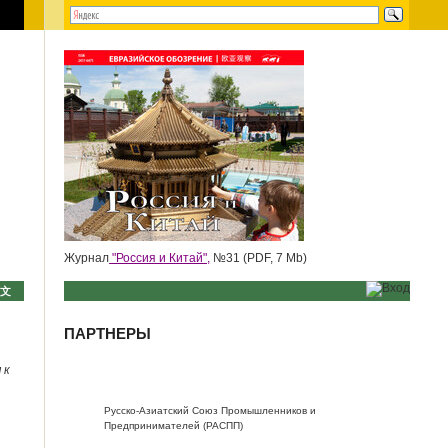
Журнал
"Россия и Китай",
№31 (PDF, 7 Mb)
中文
ПАРТНЕРЫ
 к
Русско-Азиатский Союз Промышленников и
Предпринимателей (РАСПП)