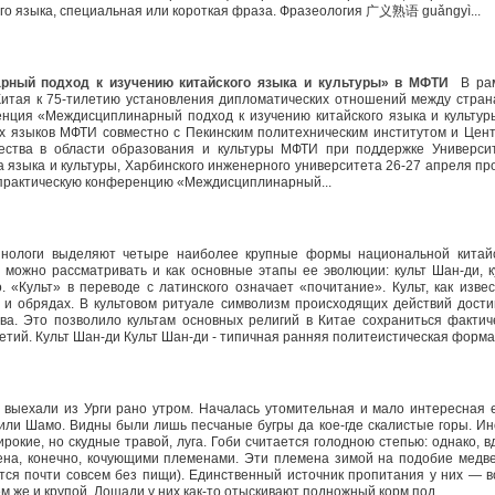
ого языка, специальная или короткая фраза. Фразеология 广义熟语 guǎngyì...
рный подход к изучению китайского языка и культуры» в МФТИ
В рам
Китая к 75-тилетию установления дипломатических отношений между стран
нция «Междисциплинарный подход к изучению китайского языка и культур
 языков МФТИ совместно с Пекинским политехническим институтом и Цен
ичества в области образования и культуры МФТИ при поддержке Универси
а языка и культуры, Харбинского инженерного университета 26-27 апреля пр
практическую конференцию «Междисциплинарный...
ологи выделяют четыре наиболее крупные формы национальной китай
 можно рассматривать и как основные этапы ее эволюции: культ Шан-ди, к
 «Культ» в переводе с латинского означает «почитание». Культ, как извес
 и обрядах. В культовом ритуале символизм происходящих действий дости
ва. Это позволило культам основных религий в Китае сохраниться фактич
тий. Культ Шан-ди Культ Шан-ди - типичная ранняя политеистическая форм
ыехали из Урги рано утром. Началась утомительная и мало интересная 
или Шамо. Видны были лишь песчаные бугры да кое-где скалистые горы. Ин
рокие, но скудные травой, луга. Гоби считается голодною степью: однако, в
лена, конечно, кочующими племенами. Эти племена зимой на подобие медв
ются почти совсем без пищи). Единственный источник пропитания у них — в
ем же и крупой. Лошади у них как-то отыскивают подножный корм под...