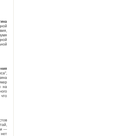
тина
дной
вия,
вумя
дной
ьной
ения
са",
кина
икер
и на
ного
 что
стов
тай,
ки —
 нет