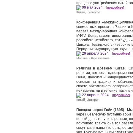
процессе употребления китайск
09 мая 2024
[подробнее]
Китай
,
Культура
Конференция «Междисциплина
совместных проектов России и 
первая международная конфере
МФТИ Департамент иностранных
российско-китайского сотрудн
Цинхуа, Пекинского университет
Первую международную научно-
29 апреля 2024
[подробнее]
Москва
,
Образование
Религии в Древнем Китае
Син
религии, которые одновременно
Неба, даосизм и конфуцианство.
основан на традициях, обычаях
своего абсолютного совершенст
неизменными в течение тысячеле
22 апреля 2024
[подробнее]
Китай
,
История
Поездка через Гоби (1895)
Мы в
через безлесную пустыню Гоби 
целый день тянулись ровные, ши
почтового тракта она вся засе
сосут свои лапы (то есть, оста
чая. Русские купцы им платят ча