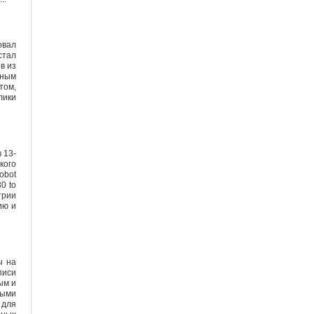
овал
стал
в из
нным
том,
лики
 13-
кого
obot
30 to
трии
ию и
ы на
писи
ым и
ными
 для