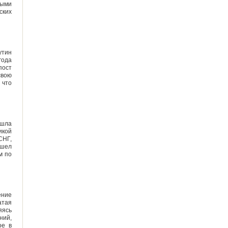
выми
ских
утин
года
пост
свою
 что
ошла
икой
СНГ,
ошел
м по
ение
атая
яясь
ний,
ое в