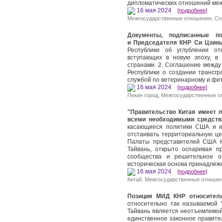
дипломатических отношений межд
16 мая 2024
[подробнее]
Межгосударственные отношения
,
Сп
Документы, подписанные по
и Председателя КНР Си Цзин
Республики об углублении от
вступающих в новую эпоху, в
странами. 2. Соглашение между
Республики о создании трансг
службой по ветеринарному и фи
16 мая 2024
[подробнее]
Пекин город
,
Межгосударственные о
"Правительство Китая имеет 
всеми необходимыми средств
касающиеся политики США и и
отстаивать территориальную це
Палаты представителей США Н
Тайвань, открыто оспаривая п
сообщества и решительное ос
историческая основа принадлеж
16 мая 2024
[подробнее]
Китай
,
Межгосударственные отноше
Позиция МИД КНР относител
относительно так называемой 
Тайвань является неотъемлемой
единственное законное правител