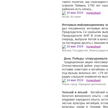
такого понятия, как «президент
освоили Тайвань. 1700 лет наз
районах) есть запись...
16 мая 2024
[подробнее]
Китай
,
История
Интервью информационному аг
дал письменное интервью кита
Председатель Си Цзиньпин выбр
Председателя КНР. В этом году
очередь, выбрали Китай в качес
за последние десять с лишним 
16 мая 2024
[подробнее]
Москва
,
Государство
,
Межгосударст
День Победы отпраздновали
традиционная акция «Бессмерт
Отечественной войне участника
потомки советских и китайских 
под музыку военных лет. «79 л
радио слышали знаменитое выст
14 мая 2024
[подробнее]
Пекин город
,
Народная дипломатия
Чэнъюй и янъюй
Китайский на
богатого жизненного опыта —сфо
кладовая народного опыта, исто
частью культуры китайцев, ост
культуры, науки и техники. Ф