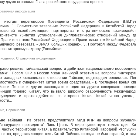
у двумя странами. Глава российского государства провел...
равочная информация
 итогам переговоров Президента Российской Федерации В.В.Пу
ьпина
1. Совместное заявление Российской Федерации и Китайской Наро
ношений всеобъемлющего партнерства и стратегического взаимодейст
 контексте 75-летия установления дипломатических отношений между д
 Правительством Российской Федерации и Правительством Китайской Наро
раничного резервата «Земля больших кошек». 3. Протокол между Федерал
тосанитарному надзору (Российская...
тношения
,
Справочная информация
право решить тайваньский вопрос и добиться национального воссоедин
ами"
Посол КНР в России Чжан Ханьхуэй ответил на вопросы "Интерфак
х западных союзников в отношении Тайваня, подтвердил решимость Пе
лостность и суверенитет Китая всеми средствами. - В последнее время сп
энси Пелоси и другие законодатели один за другим совершают поездк
ринцип "одного Китая", что вызвало широкую озабоченность международ
уждение и противодействие со стороны Китая. Китай четко указал,
ности...
ния
,
Персоналии
ьно Тайваня
Из ответа представителя МИД КНР на вопросы журнали
"инагурации президента" Линь Цзянь: В мире существует только один Ки
 частью территории Китая, а правительство Китайской Народной Республи
ьство, представляющее весь Китай. Тайвань никогда не был страной, и там