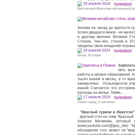
19 апреля 2024
[подробнее]
Внутренняя Монголия автономный р
Залива на запад до крепости Цз
более двадцати веков - ни мало
и другому мнению. Великая Ст
Стеною, Чан-чен, стеною в 10,
пределы своих владений пограни
19 апреля 2024
[подробнее]
Китай
,
История
Зарплат
bkrs, вы
работы и уровня образования. Н
тысяч юаней в месяц, в то вре
ежемесячно. Пользователи утв
юаней. Считается, что это прие
расходы на жилье. Также,...
17 апреля 2024
[подробнее]
Пекин город
,
О регионах
"Красный туризм в Иркутске"
круглый стол на тему "Красный
Алексея Матвеева, который 
(www.youtube.com/@gea_site) "
обсуждение того, может ли "кра
только ради Байкала, но и ради о