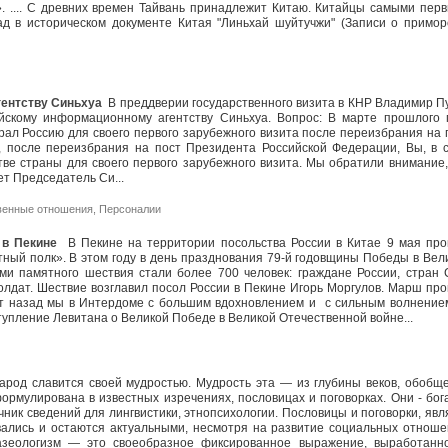
». .... С древних времен Тайвань принадлежит Китаю. Китайцы самыми пер
ад в историческом документе Китая "Линьхай шуйтучжи" (Записи о примор
ентству Синьхуа
В преддверии государственного визита в КНР Владимир П
йскому информационному агентству Синьхуа. Вопрос: В марте прошлого 
ал Россию для своего первого зарубежного визита после переизбрания на 
, после переизбрания на пост Президента Российской Федерации, Вы, в 
тве страны для своего первого зарубежного визита. Мы обратили внимание,
лет Председатель Си...
венные отношения
,
Персоналии
 в Пекине
В Пекине на территории посольства России в Китае 9 мая пр
ный полк». В этом году в день празднования 79-й годовщины Победы в Вел
ми памятного шествия стали более 700 человек: граждане России, стран 
солдат. Шествие возглавил посол России в Пекине Игорь Моргулов. Марш пр
ет назад мы в Интердоме с большим вдохновлением и с сильным волнение
упление Левитана о Великой Победе в Великой Отечественной войне...
род славится своей мудростью. Мудрость эта — из глубины веков, обобщ
рмулирована в известных изречениях, пословицах и поговорках. Они - бог
чник сведений для лингвистики, этнопсихологии. Пословицы и поговорки, явл
авались и остаются актуальными, несмотря на развитие социальных отноше
разеологизм — это своеобразное фиксированное выражение, выработанн