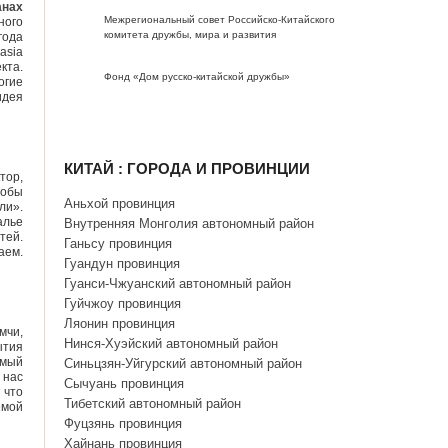
анах
Межрегиональный совет Российско-Китайского
ного
комитета дружбы, мира и развития
года
asia
кта.
Фонд «Дом русско-китайской дружбы»
огие
идея
КИТАЙ : ГОРОДА И ПРОВИНЦИИ
тор,
тобы
Аньхой провинция
ли».
алье
Внутренняя Монголия автономный район
тей.
Ганьсу провинция
аем.
Гуандун провинция
Гуанси-Чжуанский автономный район
Гуйчжоу провинция
Ляонин провинция
мчи,
Нинся-Хуэйский автономный район
ытия
амый
Синьцзян-Уйгурский автономный район
 нас
Сычуань провинция
 что
Тибетский автономный район
емой
Фуцзянь провинция
Хайнань провинция