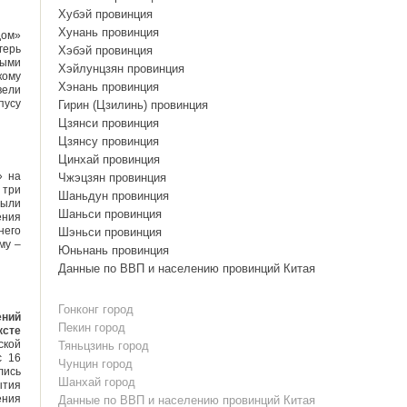
Хубэй провинция
Хунань провинция
дом»
герь
Хэбэй провинция
ными
Хэйлунцзян провинция
кому
Хэнань провинция
вели
пусу
Гирин (Цзилинь) провинция
Цзянси провинция
Цзянсу провинция
Цинхай провинция
» на
Чжэцзян провинция
 три
Шаньдун провинция
были
Шаньси провинция
ения
него
Шэньси провинция
му –
Юньнань провинция
Данные по ВВП и населению провинций Китая
Гонконг город
ений
Пекин город
ксте
ской
Тяньцзинь город
с 16
Чунцин город
лись
Шанхай город
ытия
ения
Данные по ВВП и населению провинций Китая