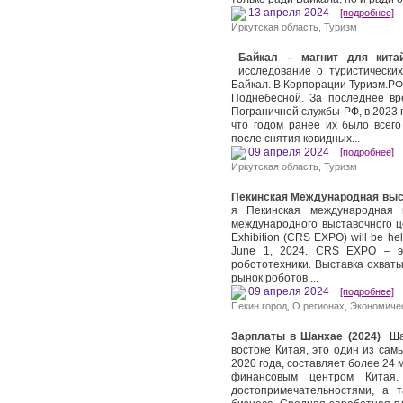
13 апреля 2024
[подробнее]
Иркутская область
,
Туризм
Байкал – магнит для китай
исследование о туристически
Байкал. В Корпорации Туризм.РФ
Поднебесной. За последнее вр
Пограничной службы РФ, в 2023 г
что годом ранее их было всег
после снятия ковидных...
09 апреля 2024
[подробнее]
Иркутская область
,
Туризм
Пекинская Международная выс
я Пекинская международная 
международного выставочного цен
Exhibition (CRS EXPO) will be hel
June 1, 2024. CRS EXPO – э
робототехники. Выставка охват
рынок роботов....
09 апреля 2024
[подробнее]
Пекин город
,
О регионах
,
Экономичес
Зарплаты в Шанхае (2024)
Шан
востоке Китая, это один из сам
2020 года, составляет более 24
финансовым центром Китая.
достопримечательностями, а 