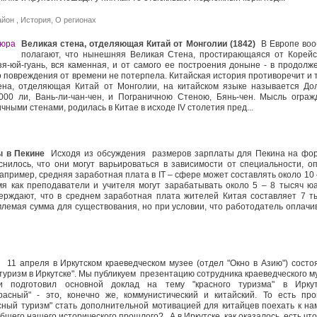
айон
,
История
,
О регионах
Великая стена, отделяющая Китай от Монголии (1842)
В Европе во
полагают, что нынешняя Великая Стена, простирающаяся от Корейс
я-юй-гуань, вся каменная, и от самого ее построения доныне - в продолж
го повреждения от времени не потерпела. Китайская история противоречит и 
ена, отделяющая Китай от Монголии, на китайском языке называется До
000 ли, Вань-ли-чан-чен, и Пограничною Стеною, Бянь-чен. Мысль ограж
чными стенами, родилась в Китае в исходе IV столетия пред...
ы в Пекине
Исходя из обсуждения размеров зарплаты для Пекина на фо
яснилось, что они могут варьироваться в зависимости от специальности, о
апример, средняя заработная плата в IT – сфере может составлять около 10 
мя как преподаватели и учителя могут зарабатывать около 5 – 8 тысяч ю
ерждают, что в среднем заработная плата жителей Китая составляет 7 т
млемая сумма для существования, но при условии, что работодатель оплачи
11 апреля в Иркутском краеведческом музее (отдел "Окно в Азию") состо
 туризм в Иркутске". Мы публикуем презентацию сотрудника краеведческого м
и подготовил основной доклад на тему "красного туризма" в Иркут
Красный" - это, конечно же, коммунистический и китайский. То есть пр
сный туризм" стать дополнительной мотивацией для китайцев поехать к на
бщего нашего исторического прошлого?.. А в Иркутске, как оказалось, есть чт