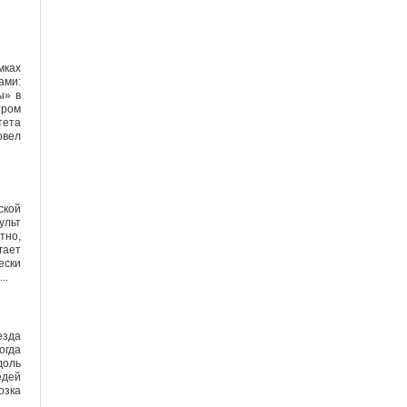
ках
ами:
ы» в
тром
тета
овел
ской
ульт
тно,
гает
ески
а...
езда
огда
доль
едей
озка