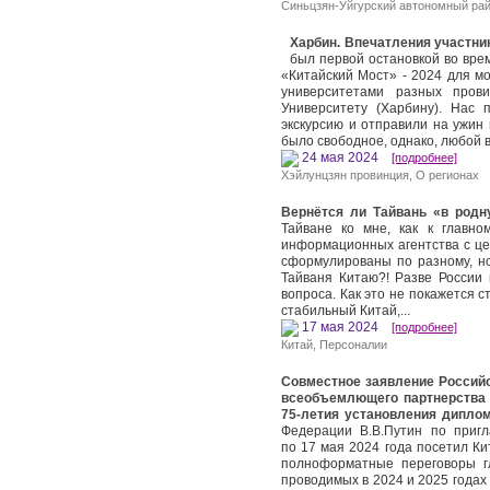
Синьцзян-Уйгурский автономный ра
Харбин. Впечатления участни
был первой остановкой во вре
«Китайский Мост» - 2024 для м
университетами разных пров
Университету (Харбину). Нас
экскурсию и отправили на ужин
было свободное, однако, любой 
24 мая 2024
[подробнее]
Хэйлунцзян провинция
,
О регионах
Вернётся ли Тайвань «в родн
Тайване ко мне, как к главн
информационных агентства с це
сформулированы по разному, но
Тайваня Китаю?! Разве России 
вопроса. Как это не покажется 
стабильный Китай,...
17 мая 2024
[подробнее]
Китай
,
Персоналии
Совместное заявление Россий
всеобъемлющего партнерства и
75-летия установления дипло
Федерации В.В.Путин по приг
по 17 мая 2024 года посетил Ки
полноформатные переговоры г
проводимых в 2024 и 2025 годах