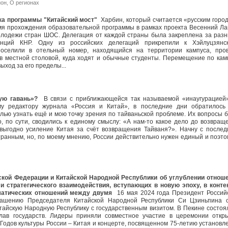
йон
,
О регионах
ка программы "Китайский мост"
Харбин, который считается «русским горо
мя прохождения образовательной программы в рамках проекта Весенний Ла
олодежи стран ШОС. Делегация от каждой страны была закреплена за раз
инций КНР. Одну из российских делегаций прикрепили к Хэйлуцзянс
 поселили в отельный номер, находящийся на территории кампуса, про
 в местной столовой, куда ходят и обычные студенты. Перемещение по кам
выход за его пределы...
ую гавань»?
В связи с приближающейся так называемой «инаугурацией
ому редактору журнала «Россия и Китай», в последние дни обратилось
лью узнать ещё и мою точку зрения по тайваньской проблеме. Их вопросы 
, по сути, сводились к единому смыслу: «А нам-то какое дело до возвращ
выгодно усиление Китая за счёт возвращения Тайваня?». Начну с послед
странным, но, по моему мнению, России действительно нужен единый и поэто
ской Федерации и Китайской Народной Республики об углублении отнош
 стратегического взаимодействия, вступающих в новую эпоху, в конте
матических отношений между двумя
16 мая 2024 года Президент Россий
лашению Председателя Китайской Народной Республики Си Цзиньпина 
тайскую Народную Республику с государственным визитом. В Пекине состоя
лав государств. Лидеры приняли совместное участие в церемонии откр
 Годов культуры России – Китая и концерте, посвященном 75-летию установл