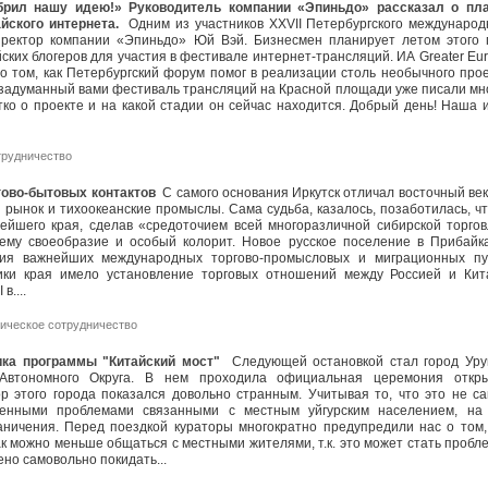
брил нашу идею!» Руководитель компании «Эпиньдо» рассказал о пл
йского интернета.
Одним из участников XXVII Петербургского международ
иректор компании «Эпиньдо» Юй Вэй. Бизнесмен планирует летом этого 
ских блогеров для участия в фестивале интернет-трансляций. ИА Greater Eur
 том, как Петербургский форум помог в реализации столь необычного прое
 задуманный вами фестиваль трансляций на Красной площади уже писали мн
ко о проекте и на какой стадии он сейчас находится. Добрый день! Наша 
трудничество
ргово-бытовых контактов
С самого основания Иркутск отличал восточный век
 рынок и тихоокеанские промыслы. Сама судьба, казалось, позаботилась, ч
ейшего края, сделав «средоточием всей многоразличной сибирской торгов
 ему своеобразие и особый колорит. Новое русское поселение в Прибайк
ния важнейших международных торгово-промысловых и миграционных пу
ики края имело установление торговых отношений между Россией и Кит
I в....
ическое сотрудничество
ика программы "Китайский мост"
Следующей остановкой стал город Уру
 Автономного Округа. В нем проходила официальная церемония откр
р этого города показался довольно странным. Учитывая то, что это не с
венными проблемами связанными с местным уйгурским населением, на
ничения. Перед поездкой кураторы многократно предупредили нас о том,
ак можно меньше общаться с местными жителями, т.к. это может стать пробл
ено самовольно покидать...