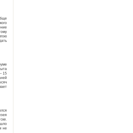
обще
кого
ение
тому
лгою
дать
руме
пыта
– 15
аней
ысяч
вает
ялся
узея
ске.
ошло
м не
о...