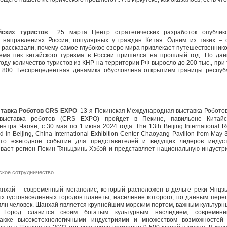
ских туристов
25 марта Центр стратегических разработок опублик
х направлениях России, популярных у граждан Китая. Одним из таких – 
 рассказали, почему самое глубокое озеро мира привлекает путешественнико
емя пик китайского туризма в России пришелся на прошлый год. По да
оду количество туристов из КНР на территории РФ выросло до 200 тыс., при 
о 800. Беспрецедентная динамика обусловлена открытием границы респуб
тавка Роботов CRS EXPO
13-я Пекинская Международная выставка Роботов
выставка роботов (CRS EXPO) пройдет в Пекине, павильоне Китайс
тра Чаоян, с 30 мая по 1 июня 2024 года. The 13th Beijing International R
d in Beijing, China International Exhibition Center Chaoyang Pavilion from May 
то ежегодное событие для представителей и ведущих лидеров индус
ывает регион Пекин-Тяньцзинь-Хэбэй и представляет национальную индустр
кое сотрудничество
хай – современный мегаполис, который расположен в дельте реки Янцз
ых густонаселенных городов планеты, население которого, по данным пере
 млн человек. Шанхай является крупнейшим морским портом, важным культурн
 Город славится своим богатым культурным наследием, современ
также высокотехнологичными индустриями и множеством возможностей